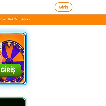
Giriş
ilyar Bet Yeni Adres