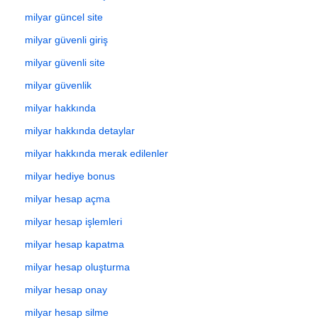
milyar güncel site
milyar güvenli giriş
milyar güvenli site
milyar güvenlik
milyar hakkında
milyar hakkında detaylar
milyar hakkında merak edilenler
milyar hediye bonus
milyar hesap açma
milyar hesap işlemleri
milyar hesap kapatma
milyar hesap oluşturma
milyar hesap onay
milyar hesap silme