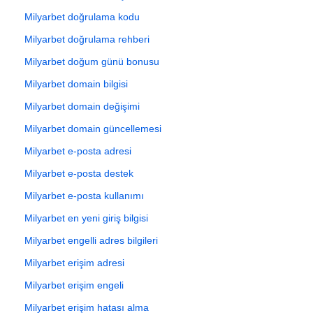
Milyarbet doğrulama kodu
Milyarbet doğrulama rehberi
Milyarbet doğum günü bonusu
Milyarbet domain bilgisi
Milyarbet domain değişimi
Milyarbet domain güncellemesi
Milyarbet e-posta adresi
Milyarbet e-posta destek
Milyarbet e-posta kullanımı
Milyarbet en yeni giriş bilgisi
Milyarbet engelli adres bilgileri
Milyarbet erişim adresi
Milyarbet erişim engeli
Milyarbet erişim hatası alma