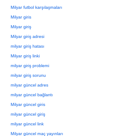
Milyar futbol karşılaşmaları
Milyar giris
Milyar giriş
Milyar giriş adresi
milyar giriş hatası
Milyar giriş linki
milyar giriş problemi
milyar giriş sorunu
milyar güncel adres
milyar güncel bağlantı
Milyar güncel giris
milyar güncel giriş
milyar güncel link
Milyar güncel maç yayınları