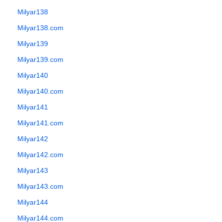
Milyar138
Milyar138.com
Milyar139
Milyar139.com
Milyar140
Milyar140.com
Milyar141
Milyar141.com
Milyar142
Milyar142.com
Milyar143
Milyar143.com
Milyar144
Milyar144.com