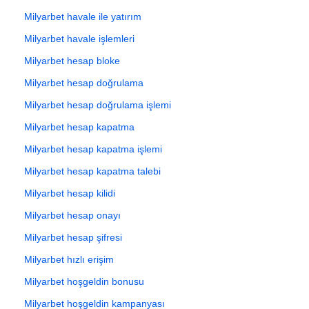
Milyarbet havale ile yatırım
Milyarbet havale işlemleri
Milyarbet hesap bloke
Milyarbet hesap doğrulama
Milyarbet hesap doğrulama işlemi
Milyarbet hesap kapatma
Milyarbet hesap kapatma işlemi
Milyarbet hesap kapatma talebi
Milyarbet hesap kilidi
Milyarbet hesap onayı
Milyarbet hesap şifresi
Milyarbet hızlı erişim
Milyarbet hoşgeldin bonusu
Milyarbet hoşgeldin kampanyası