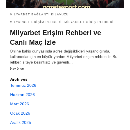
MILYARBET BAĞLANTI KILAVUZU
MILYARBET ERIŞIM REHBERI
MILYARBET GIRIŞ REHBERI
Milyarbet Erişim Rehberi ve
Canlı Maç İzle
Online bahis dünyasında adres değişiklikleri yaşandığında,
kullanıcılar için en büyük yardım Milyarbet erişim rehberidir. Bu
rehber, siteye kesintisiz ve güvenli…
9 ay önce
Archives
Temmuz 2026
Haziran 2026
Mart 2026
Ocak 2026
Aralık 2025