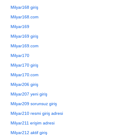
Milyar168 giriş
Milyar168.com
Milyar169
Milyar169 giriş
Milyar169.com
Milyar170
Milyar170 giriş
Milyar170.com
Milyar206 giriş
Milyar207 yeni giriş
Milyar209 sorunsuz giriş
Milyar210 resmi giriş adresi
Milyar211 erişim adresi
Milyar212 aktif giriş