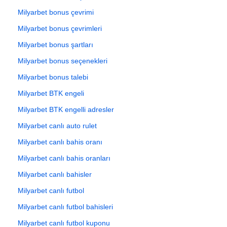
Milyarbet bonus çevrimi
Milyarbet bonus çevrimleri
Milyarbet bonus şartları
Milyarbet bonus seçenekleri
Milyarbet bonus talebi
Milyarbet BTK engeli
Milyarbet BTK engelli adresler
Milyarbet canlı auto rulet
Milyarbet canlı bahis oranı
Milyarbet canlı bahis oranları
Milyarbet canlı bahisler
Milyarbet canlı futbol
Milyarbet canlı futbol bahisleri
Milyarbet canlı futbol kuponu