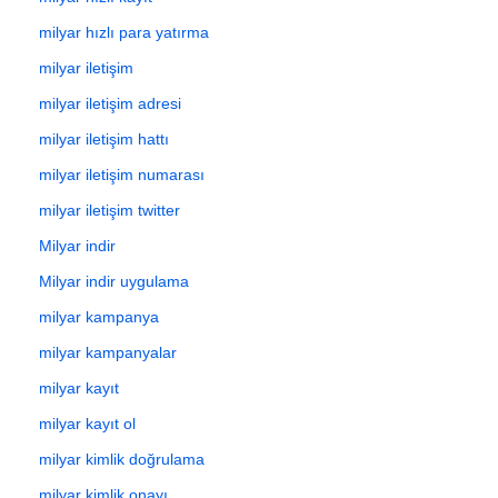
milyar hızlı para yatırma
milyar iletişim
milyar iletişim adresi
milyar iletişim hattı
milyar iletişim numarası
milyar iletişim twitter
Milyar indir
Milyar indir uygulama
milyar kampanya
milyar kampanyalar
milyar kayıt
milyar kayıt ol
milyar kimlik doğrulama
milyar kimlik onayı