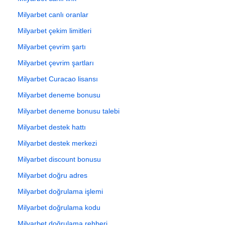
Milyarbet canlı oranlar
Milyarbet çekim limitleri
Milyarbet çevrim şartı
Milyarbet çevrim şartları
Milyarbet Curacao lisansı
Milyarbet deneme bonusu
Milyarbet deneme bonusu talebi
Milyarbet destek hattı
Milyarbet destek merkezi
Milyarbet discount bonusu
Milyarbet doğru adres
Milyarbet doğrulama işlemi
Milyarbet doğrulama kodu
Milyarbet doğrulama rehberi