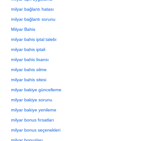
milyar bağlantı hatası
milyar bağlantı sorunu
Milyar Bahis
milyar bahis iptal talebi
milyar bahis iptali
milyar bahis lisansı
milyar bahis silme
milyar bahis sitesi
milyar bakiye güncelleme
milyar bakiye sorunu
milyar bakiye yenileme
milyar bonus fırsatları
milyar bonus seçenekleri
milyar bonusları