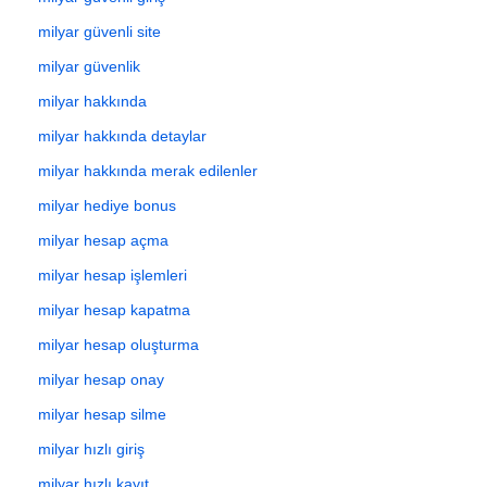
milyar güvenli site
milyar güvenlik
milyar hakkında
milyar hakkında detaylar
milyar hakkında merak edilenler
milyar hediye bonus
milyar hesap açma
milyar hesap işlemleri
milyar hesap kapatma
milyar hesap oluşturma
milyar hesap onay
milyar hesap silme
milyar hızlı giriş
milyar hızlı kayıt