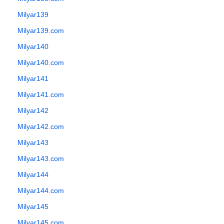
Milyar139
Milyar139.com
Milyar140
Milyar140.com
Milyar141
Milyar141.com
Milyar142
Milyar142.com
Milyar143
Milyar143.com
Milyar144
Milyar144.com
Milyar145
Milyar145.com