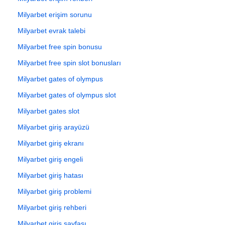
Milyarbet erişim sorunu
Milyarbet evrak talebi
Milyarbet free spin bonusu
Milyarbet free spin slot bonusları
Milyarbet gates of olympus
Milyarbet gates of olympus slot
Milyarbet gates slot
Milyarbet giriş arayüzü
Milyarbet giriş ekranı
Milyarbet giriş engeli
Milyarbet giriş hatası
Milyarbet giriş problemi
Milyarbet giriş rehberi
Milyarbet giriş sayfası