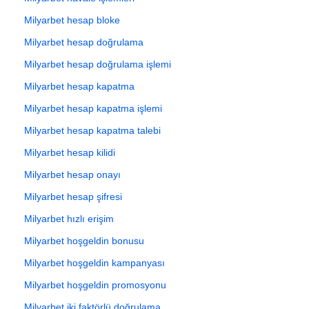
Milyarbet hesap bloke
Milyarbet hesap doğrulama
Milyarbet hesap doğrulama işlemi
Milyarbet hesap kapatma
Milyarbet hesap kapatma işlemi
Milyarbet hesap kapatma talebi
Milyarbet hesap kilidi
Milyarbet hesap onayı
Milyarbet hesap şifresi
Milyarbet hızlı erişim
Milyarbet hoşgeldin bonusu
Milyarbet hoşgeldin kampanyası
Milyarbet hoşgeldin promosyonu
Milyarbet iki faktörlü doğrulama