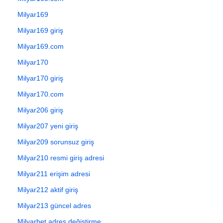
Milyar169
Milyar169 giriş
Milyar169.com
Milyar170
Milyar170 giriş
Milyar170.com
Milyar206 giriş
Milyar207 yeni giriş
Milyar209 sorunsuz giriş
Milyar210 resmi giriş adresi
Milyar211 erişim adresi
Milyar212 aktif giriş
Milyar213 güncel adres
Milyarbet adres değiştirme