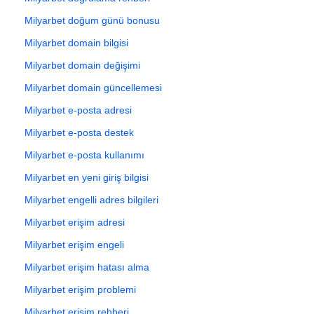
Milyarbet doğum günü bonusu
Milyarbet domain bilgisi
Milyarbet domain değişimi
Milyarbet domain güncellemesi
Milyarbet e-posta adresi
Milyarbet e-posta destek
Milyarbet e-posta kullanımı
Milyarbet en yeni giriş bilgisi
Milyarbet engelli adres bilgileri
Milyarbet erişim adresi
Milyarbet erişim engeli
Milyarbet erişim hatası alma
Milyarbet erişim problemi
Milyarbet erişim rehberi