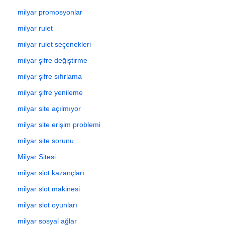
milyar promosyonlar
milyar rulet
milyar rulet seçenekleri
milyar şifre değiştirme
milyar şifre sıfırlama
milyar şifre yenileme
milyar site açılmıyor
milyar site erişim problemi
milyar site sorunu
Milyar Sitesi
milyar slot kazançları
milyar slot makinesi
milyar slot oyunları
milyar sosyal ağlar