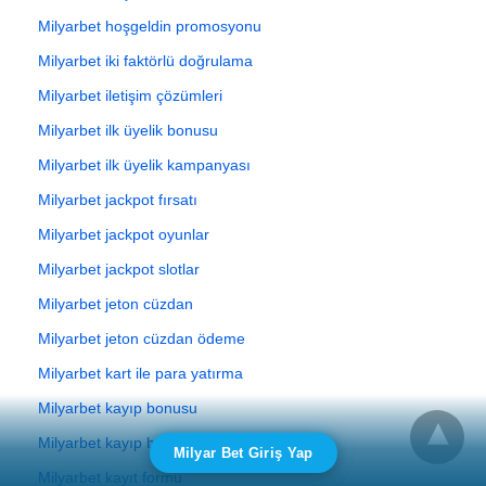
Milyarbet hoşgeldin promosyonu
Milyarbet iki faktörlü doğrulama
Milyarbet iletişim çözümleri
Milyarbet ilk üyelik bonusu
Milyarbet ilk üyelik kampanyası
Milyarbet jackpot fırsatı
Milyarbet jackpot oyunlar
Milyarbet jackpot slotlar
Milyarbet jeton cüzdan
Milyarbet jeton cüzdan ödeme
Milyarbet kart ile para yatırma
Milyarbet kayıp bonusu
Milyarbet kayıp bonusu alımı
Milyar Bet Giriş Yap
Milyarbet kayıt formu