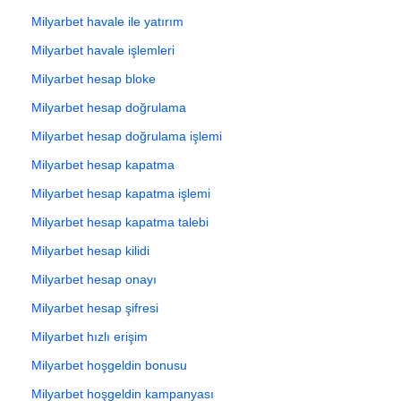
Milyarbet havale ile yatırım
Milyarbet havale işlemleri
Milyarbet hesap bloke
Milyarbet hesap doğrulama
Milyarbet hesap doğrulama işlemi
Milyarbet hesap kapatma
Milyarbet hesap kapatma işlemi
Milyarbet hesap kapatma talebi
Milyarbet hesap kilidi
Milyarbet hesap onayı
Milyarbet hesap şifresi
Milyarbet hızlı erişim
Milyarbet hoşgeldin bonusu
Milyarbet hoşgeldin kampanyası