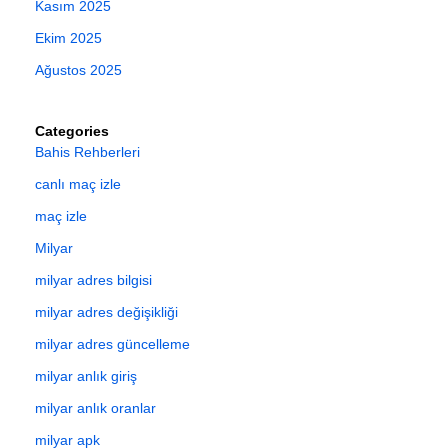
Kasım 2025
Ekim 2025
Ağustos 2025
Categories
Bahis Rehberleri
canlı maç izle
maç izle
Milyar
milyar adres bilgisi
milyar adres değişikliği
milyar adres güncelleme
milyar anlık giriş
milyar anlık oranlar
milyar apk