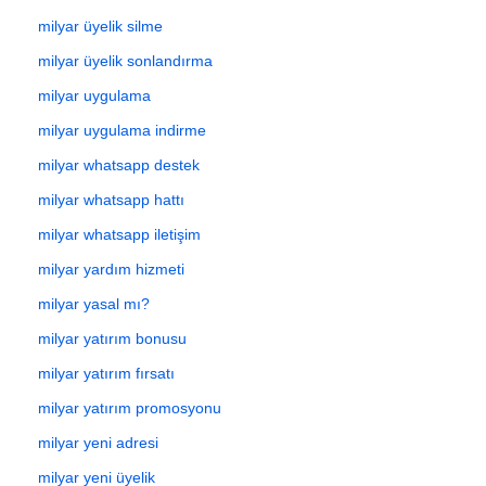
milyar üyelik silme
milyar üyelik sonlandırma
milyar uygulama
milyar uygulama indirme
milyar whatsapp destek
milyar whatsapp hattı
milyar whatsapp iletişim
milyar yardım hizmeti
milyar yasal mı?
milyar yatırım bonusu
milyar yatırım fırsatı
milyar yatırım promosyonu
milyar yeni adresi
milyar yeni üyelik