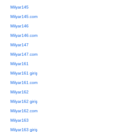
Milyar145
Milyar145.com
Milyar146
Milyar146.com
Milyar147
Milyar147.com
Milyar161
Milyar161 giriş
Milyar161.com
Milyar162
Milyar162 giriş
Milyar162.com
Milyar163
Milyar163 giriş