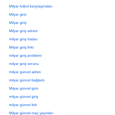
Milyar futbol karşılaşmaları
Milyar giris
Milyar giriş
Milyar giriş adresi
milyar giriş hatası
Milyar giriş linki
milyar giriş problemi
milyar giriş sorunu
milyar güncel adres
milyar güncel bağlantı
Milyar güncel giris
milyar güncel giriş
milyar güncel link
Milyar güncel maç yayınları