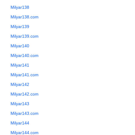
Milyar138
Milyar138.com
Milyar139
Milyar139.com
Milyar140
Milyar140.com
Milyar141
Milyar141.com
Milyar142
Milyar142.com
Milyar143
Milyar143.com
Milyar144
Milyar144.com