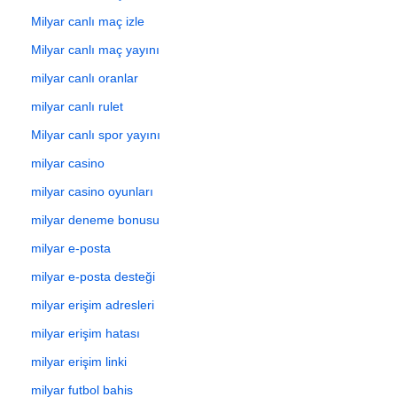
Milyar canlı maç izle
Milyar canlı maç yayını
milyar canlı oranlar
milyar canlı rulet
Milyar canlı spor yayını
milyar casino
milyar casino oyunları
milyar deneme bonusu
milyar e-posta
milyar e-posta desteği
milyar erişim adresleri
milyar erişim hatası
milyar erişim linki
milyar futbol bahis