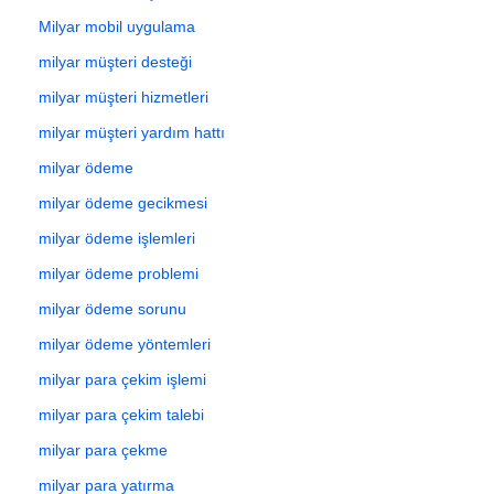
Milyar mobil uygulama
milyar müşteri desteği
milyar müşteri hizmetleri
milyar müşteri yardım hattı
milyar ödeme
milyar ödeme gecikmesi
milyar ödeme işlemleri
milyar ödeme problemi
milyar ödeme sorunu
milyar ödeme yöntemleri
milyar para çekim işlemi
milyar para çekim talebi
milyar para çekme
milyar para yatırma