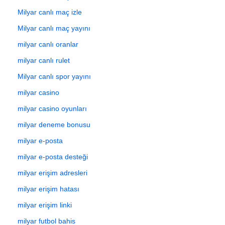
Milyar canlı maç izle
Milyar canlı maç yayını
milyar canlı oranlar
milyar canlı rulet
Milyar canlı spor yayını
milyar casino
milyar casino oyunları
milyar deneme bonusu
milyar e-posta
milyar e-posta desteği
milyar erişim adresleri
milyar erişim hatası
milyar erişim linki
milyar futbol bahis