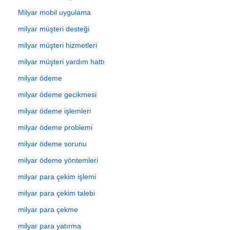
Milyar mobil uygulama
milyar müşteri desteği
milyar müşteri hizmetleri
milyar müşteri yardım hattı
milyar ödeme
milyar ödeme gecikmesi
milyar ödeme işlemleri
milyar ödeme problemi
milyar ödeme sorunu
milyar ödeme yöntemleri
milyar para çekim işlemi
milyar para çekim talebi
milyar para çekme
milyar para yatırma