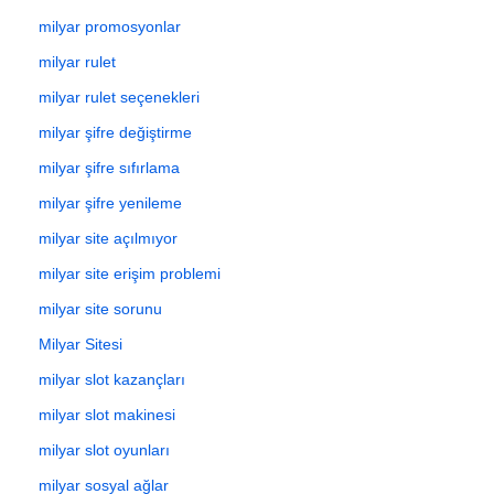
milyar promosyonlar
milyar rulet
milyar rulet seçenekleri
milyar şifre değiştirme
milyar şifre sıfırlama
milyar şifre yenileme
milyar site açılmıyor
milyar site erişim problemi
milyar site sorunu
Milyar Sitesi
milyar slot kazançları
milyar slot makinesi
milyar slot oyunları
milyar sosyal ağlar