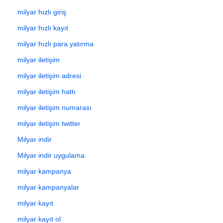
milyar hızlı giriş
milyar hızlı kayıt
milyar hızlı para yatırma
milyar iletişim
milyar iletişim adresi
milyar iletişim hattı
milyar iletişim numarası
milyar iletişim twitter
Milyar indir
Milyar indir uygulama
milyar kampanya
milyar kampanyalar
milyar kayıt
milyar kayıt ol