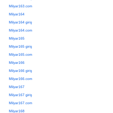
Milyar163.com
Milyar164
Milyar164 giriş
Milyar164.com
Milyar165
Milyar165 giriş
Milyar165.com
Milyar166
Milyar166 giriş
Milyar166.com
Milyar167
Milyar167 giriş
Milyar167.com
Milyar168