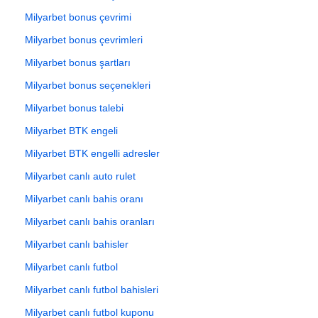
Milyarbet bonus çevrimi
Milyarbet bonus çevrimleri
Milyarbet bonus şartları
Milyarbet bonus seçenekleri
Milyarbet bonus talebi
Milyarbet BTK engeli
Milyarbet BTK engelli adresler
Milyarbet canlı auto rulet
Milyarbet canlı bahis oranı
Milyarbet canlı bahis oranları
Milyarbet canlı bahisler
Milyarbet canlı futbol
Milyarbet canlı futbol bahisleri
Milyarbet canlı futbol kuponu