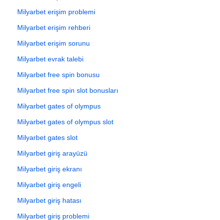
Milyarbet erişim problemi
Milyarbet erişim rehberi
Milyarbet erişim sorunu
Milyarbet evrak talebi
Milyarbet free spin bonusu
Milyarbet free spin slot bonusları
Milyarbet gates of olympus
Milyarbet gates of olympus slot
Milyarbet gates slot
Milyarbet giriş arayüzü
Milyarbet giriş ekranı
Milyarbet giriş engeli
Milyarbet giriş hatası
Milyarbet giriş problemi