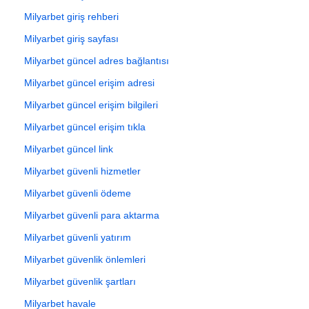
Milyarbet giriş rehberi
Milyarbet giriş sayfası
Milyarbet güncel adres bağlantısı
Milyarbet güncel erişim adresi
Milyarbet güncel erişim bilgileri
Milyarbet güncel erişim tıkla
Milyarbet güncel link
Milyarbet güvenli hizmetler
Milyarbet güvenli ödeme
Milyarbet güvenli para aktarma
Milyarbet güvenli yatırım
Milyarbet güvenlik önlemleri
Milyarbet güvenlik şartları
Milyarbet havale