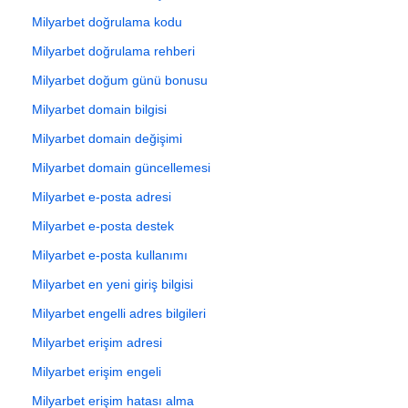
Milyarbet doğrulama kodu
Milyarbet doğrulama rehberi
Milyarbet doğum günü bonusu
Milyarbet domain bilgisi
Milyarbet domain değişimi
Milyarbet domain güncellemesi
Milyarbet e-posta adresi
Milyarbet e-posta destek
Milyarbet e-posta kullanımı
Milyarbet en yeni giriş bilgisi
Milyarbet engelli adres bilgileri
Milyarbet erişim adresi
Milyarbet erişim engeli
Milyarbet erişim hatası alma