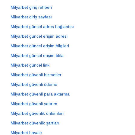
Milyarbet giriş rehberi
Milyarbet giriş sayfası
Milyarbet güncel adres bağlantısı
Milyarbet güncel erişim adresi
Milyarbet güncel erişim bilgileri
Milyarbet güncel erişim tıkla
Milyarbet güncel link
Milyarbet güvenli hizmetler
Milyarbet güvenli ödeme
Milyarbet güvenli para aktarma
Milyarbet güvenli yatırım
Milyarbet güvenlik önlemleri
Milyarbet güvenlik şartları
Milyarbet havale