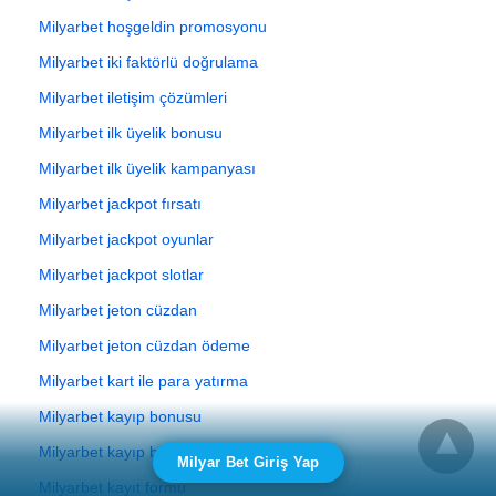
Milyarbet hoşgeldin promosyonu
Milyarbet iki faktörlü doğrulama
Milyarbet iletişim çözümleri
Milyarbet ilk üyelik bonusu
Milyarbet ilk üyelik kampanyası
Milyarbet jackpot fırsatı
Milyarbet jackpot oyunlar
Milyarbet jackpot slotlar
Milyarbet jeton cüzdan
Milyarbet jeton cüzdan ödeme
Milyarbet kart ile para yatırma
Milyarbet kayıp bonusu
Milyarbet kayıp bonusu alımı
Milyar Bet Giriş Yap
Milyarbet kayıt formu