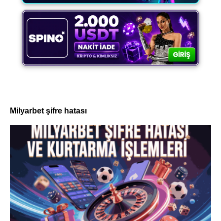
Milyarbet şifre hatası