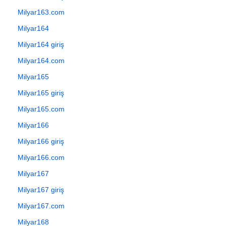
Milyar163.com
Milyar164
Milyar164 giriş
Milyar164.com
Milyar165
Milyar165 giriş
Milyar165.com
Milyar166
Milyar166 giriş
Milyar166.com
Milyar167
Milyar167 giriş
Milyar167.com
Milyar168