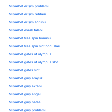
Milyarbet erişim problemi
Milyarbet erişim rehberi
Milyarbet erişim sorunu
Milyarbet evrak talebi
Milyarbet free spin bonusu
Milyarbet free spin slot bonusları
Milyarbet gates of olympus
Milyarbet gates of olympus slot
Milyarbet gates slot
Milyarbet giriş arayüzü
Milyarbet giriş ekranı
Milyarbet giriş engeli
Milyarbet giriş hatası
Milyarbet giriş problemi