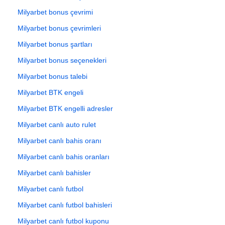
Milyarbet bonus çevrimi
Milyarbet bonus çevrimleri
Milyarbet bonus şartları
Milyarbet bonus seçenekleri
Milyarbet bonus talebi
Milyarbet BTK engeli
Milyarbet BTK engelli adresler
Milyarbet canlı auto rulet
Milyarbet canlı bahis oranı
Milyarbet canlı bahis oranları
Milyarbet canlı bahisler
Milyarbet canlı futbol
Milyarbet canlı futbol bahisleri
Milyarbet canlı futbol kuponu