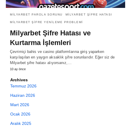
MILYARBET PAROLA SORUNU
MILYARBET ŞIFRE HATASI
MILYARBET ŞIFRE YENILEME PROBLEMI
Milyarbet Şifre Hatası ve
Kurtarma İşlemleri
Çevrimiçi bahis ve casino platformlarına giriş yaparken
karşılaşılan en yaygın aksaklık şifre sorunlarıdır. Eğer siz de
Milyarbet şifre hatası alıyorsanız,…
10 ay önce
Archives
Temmuz 2026
Haziran 2026
Mart 2026
Ocak 2026
Aralık 2025