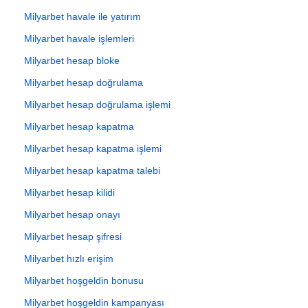
Milyarbet havale ile yatırım
Milyarbet havale işlemleri
Milyarbet hesap bloke
Milyarbet hesap doğrulama
Milyarbet hesap doğrulama işlemi
Milyarbet hesap kapatma
Milyarbet hesap kapatma işlemi
Milyarbet hesap kapatma talebi
Milyarbet hesap kilidi
Milyarbet hesap onayı
Milyarbet hesap şifresi
Milyarbet hızlı erişim
Milyarbet hoşgeldin bonusu
Milyarbet hoşgeldin kampanyası