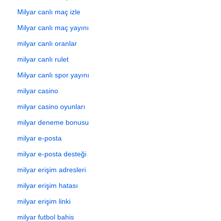
Milyar canlı maç izle
Milyar canlı maç yayını
milyar canlı oranlar
milyar canlı rulet
Milyar canlı spor yayını
milyar casino
milyar casino oyunları
milyar deneme bonusu
milyar e-posta
milyar e-posta desteği
milyar erişim adresleri
milyar erişim hatası
milyar erişim linki
milyar futbol bahis