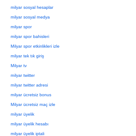
milyar sosyal hesaplar
milyar sosyal medya
milyar spor
milyar spor bahisleri
Milyar spor etkinlikleri izle
milyar tek tık giriş
Milyar tv
milyar twitter
milyar twitter adresi
milyar ücretsiz bonus
Milyar ücretsiz maç izle
milyar üyelik
milyar üyelik hesabı
milyar üyelik iptali