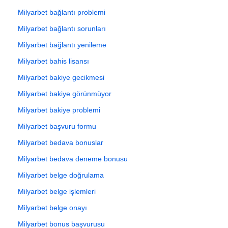
Milyarbet bağlantı problemi
Milyarbet bağlantı sorunları
Milyarbet bağlantı yenileme
Milyarbet bahis lisansı
Milyarbet bakiye gecikmesi
Milyarbet bakiye görünmüyor
Milyarbet bakiye problemi
Milyarbet başvuru formu
Milyarbet bedava bonuslar
Milyarbet bedava deneme bonusu
Milyarbet belge doğrulama
Milyarbet belge işlemleri
Milyarbet belge onayı
Milyarbet bonus başvurusu