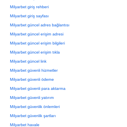
Milyarbet giriş rehberi
Milyarbet giriş sayfası
Milyarbet güncel adres bağlantısı
Milyarbet güncel erişim adresi
Milyarbet güncel erişim bilgileri
Milyarbet güncel erişim tıkla
Milyarbet güncel link
Milyarbet güvenli hizmetler
Milyarbet güvenli ödeme
Milyarbet güvenli para aktarma
Milyarbet güvenli yatırım
Milyarbet güvenlik önlemleri
Milyarbet güvenlik şartları
Milyarbet havale