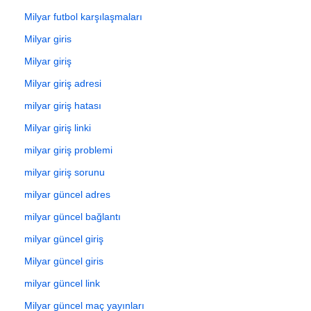
Milyar futbol karşılaşmaları
Milyar giris
Milyar giriş
Milyar giriş adresi
milyar giriş hatası
Milyar giriş linki
milyar giriş problemi
milyar giriş sorunu
milyar güncel adres
milyar güncel bağlantı
milyar güncel giriş
Milyar güncel giris
milyar güncel link
Milyar güncel maç yayınları