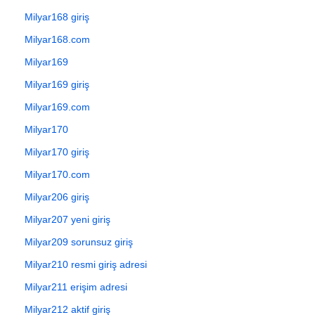
Milyar168 giriş
Milyar168.com
Milyar169
Milyar169 giriş
Milyar169.com
Milyar170
Milyar170 giriş
Milyar170.com
Milyar206 giriş
Milyar207 yeni giriş
Milyar209 sorunsuz giriş
Milyar210 resmi giriş adresi
Milyar211 erişim adresi
Milyar212 aktif giriş