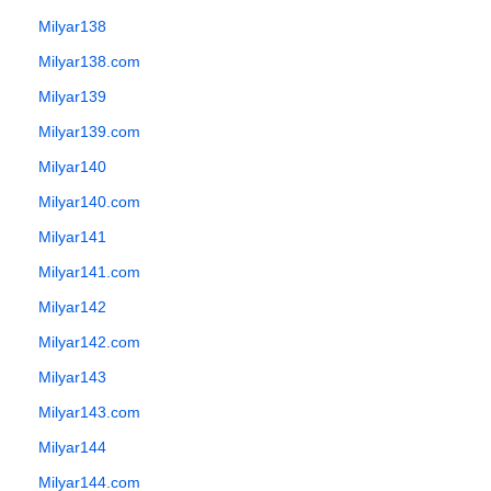
Milyar138
Milyar138.com
Milyar139
Milyar139.com
Milyar140
Milyar140.com
Milyar141
Milyar141.com
Milyar142
Milyar142.com
Milyar143
Milyar143.com
Milyar144
Milyar144.com