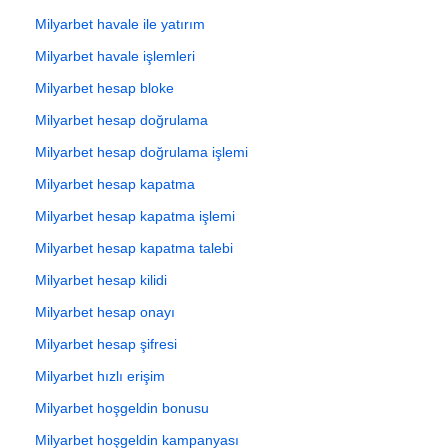
Milyarbet havale ile yatırım
Milyarbet havale işlemleri
Milyarbet hesap bloke
Milyarbet hesap doğrulama
Milyarbet hesap doğrulama işlemi
Milyarbet hesap kapatma
Milyarbet hesap kapatma işlemi
Milyarbet hesap kapatma talebi
Milyarbet hesap kilidi
Milyarbet hesap onayı
Milyarbet hesap şifresi
Milyarbet hızlı erişim
Milyarbet hoşgeldin bonusu
Milyarbet hoşgeldin kampanyası