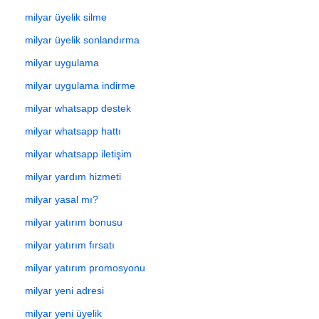
milyar üyelik silme
milyar üyelik sonlandırma
milyar uygulama
milyar uygulama indirme
milyar whatsapp destek
milyar whatsapp hattı
milyar whatsapp iletişim
milyar yardım hizmeti
milyar yasal mı?
milyar yatırım bonusu
milyar yatırım fırsatı
milyar yatırım promosyonu
milyar yeni adresi
milyar yeni üyelik