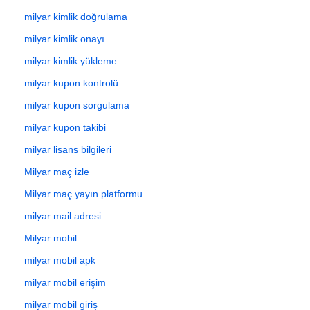
milyar kimlik doğrulama
milyar kimlik onayı
milyar kimlik yükleme
milyar kupon kontrolü
milyar kupon sorgulama
milyar kupon takibi
milyar lisans bilgileri
Milyar maç izle
Milyar maç yayın platformu
milyar mail adresi
Milyar mobil
milyar mobil apk
milyar mobil erişim
milyar mobil giriş