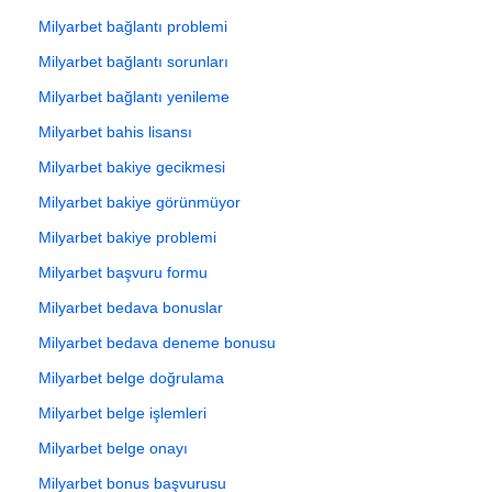
Milyarbet bağlantı problemi
Milyarbet bağlantı sorunları
Milyarbet bağlantı yenileme
Milyarbet bahis lisansı
Milyarbet bakiye gecikmesi
Milyarbet bakiye görünmüyor
Milyarbet bakiye problemi
Milyarbet başvuru formu
Milyarbet bedava bonuslar
Milyarbet bedava deneme bonusu
Milyarbet belge doğrulama
Milyarbet belge işlemleri
Milyarbet belge onayı
Milyarbet bonus başvurusu