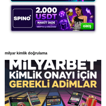
milyar kimlik doğrulama