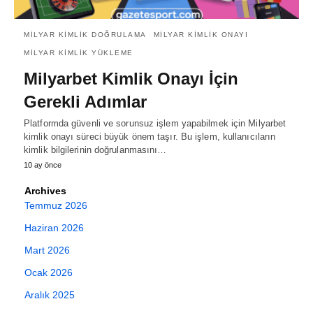
MILYAR KIMLIK DOĞRULAMA
MILYAR KIMLIK ONAYI
MILYAR KIMLIK YÜKLEME
Milyarbet Kimlik Onayı İçin
Gerekli Adımlar
Platformda güvenli ve sorunsuz işlem yapabilmek için Milyarbet
kimlik onayı süreci büyük önem taşır. Bu işlem, kullanıcıların
kimlik bilgilerinin doğrulanmasını…
10 ay önce
Archives
Temmuz 2026
Haziran 2026
Mart 2026
Ocak 2026
Aralık 2025