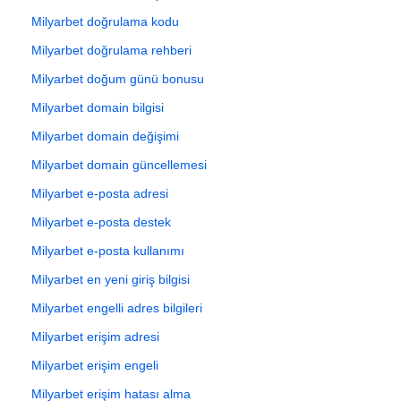
Milyarbet doğrulama kodu
Milyarbet doğrulama rehberi
Milyarbet doğum günü bonusu
Milyarbet domain bilgisi
Milyarbet domain değişimi
Milyarbet domain güncellemesi
Milyarbet e-posta adresi
Milyarbet e-posta destek
Milyarbet e-posta kullanımı
Milyarbet en yeni giriş bilgisi
Milyarbet engelli adres bilgileri
Milyarbet erişim adresi
Milyarbet erişim engeli
Milyarbet erişim hatası alma