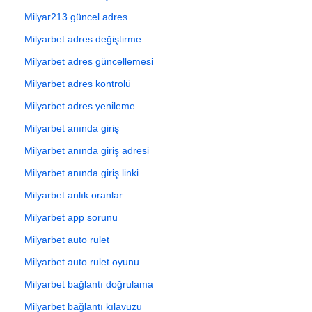
Milyar213 güncel adres
Milyarbet adres değiştirme
Milyarbet adres güncellemesi
Milyarbet adres kontrolü
Milyarbet adres yenileme
Milyarbet anında giriş
Milyarbet anında giriş adresi
Milyarbet anında giriş linki
Milyarbet anlık oranlar
Milyarbet app sorunu
Milyarbet auto rulet
Milyarbet auto rulet oyunu
Milyarbet bağlantı doğrulama
Milyarbet bağlantı kılavuzu