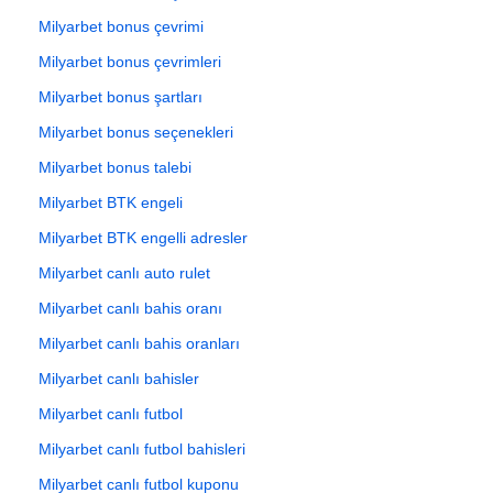
Milyarbet bonus çevrimi
Milyarbet bonus çevrimleri
Milyarbet bonus şartları
Milyarbet bonus seçenekleri
Milyarbet bonus talebi
Milyarbet BTK engeli
Milyarbet BTK engelli adresler
Milyarbet canlı auto rulet
Milyarbet canlı bahis oranı
Milyarbet canlı bahis oranları
Milyarbet canlı bahisler
Milyarbet canlı futbol
Milyarbet canlı futbol bahisleri
Milyarbet canlı futbol kuponu