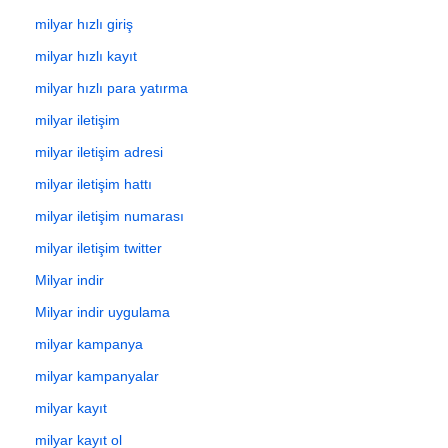
milyar hızlı giriş
milyar hızlı kayıt
milyar hızlı para yatırma
milyar iletişim
milyar iletişim adresi
milyar iletişim hattı
milyar iletişim numarası
milyar iletişim twitter
Milyar indir
Milyar indir uygulama
milyar kampanya
milyar kampanyalar
milyar kayıt
milyar kayıt ol