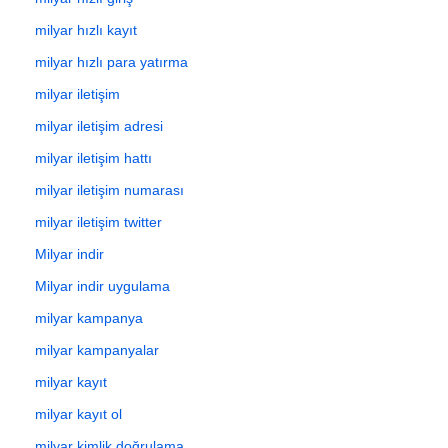
milyar hızlı kayıt
milyar hızlı para yatırma
milyar iletişim
milyar iletişim adresi
milyar iletişim hattı
milyar iletişim numarası
milyar iletişim twitter
Milyar indir
Milyar indir uygulama
milyar kampanya
milyar kampanyalar
milyar kayıt
milyar kayıt ol
milyar kimlik doğrulama