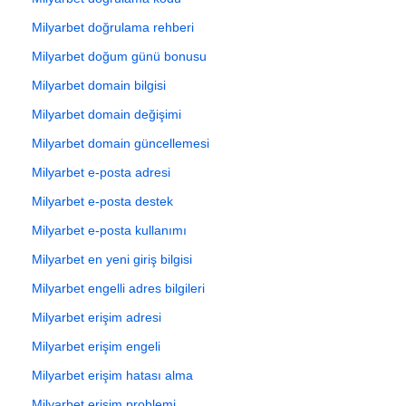
Milyarbet doğrulama rehberi
Milyarbet doğum günü bonusu
Milyarbet domain bilgisi
Milyarbet domain değişimi
Milyarbet domain güncellemesi
Milyarbet e-posta adresi
Milyarbet e-posta destek
Milyarbet e-posta kullanımı
Milyarbet en yeni giriş bilgisi
Milyarbet engelli adres bilgileri
Milyarbet erişim adresi
Milyarbet erişim engeli
Milyarbet erişim hatası alma
Milyarbet erişim problemi