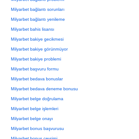
Milyarbet bağlantı sorunları
Milyarbet bağlantı yenileme
Milyarbet bahis lisansı
Milyarbet bakiye gecikmesi
Milyarbet bakiye görünmüyor
Milyarbet bakiye problemi
Milyarbet başvuru formu
Milyarbet bedava bonuslar
Milyarbet bedava deneme bonusu
Milyarbet belge doğrulama
Milyarbet belge işlemleri
Milyarbet belge onayı
Milyarbet bonus başvurusu
Milyarbet bonus çevrimi