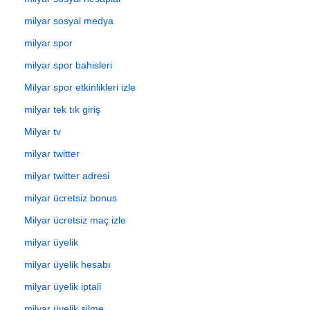
milyar sosyal medya
milyar spor
milyar spor bahisleri
Milyar spor etkinlikleri izle
milyar tek tık giriş
Milyar tv
milyar twitter
milyar twitter adresi
milyar ücretsiz bonus
Milyar ücretsiz maç izle
milyar üyelik
milyar üyelik hesabı
milyar üyelik iptali
milyar üyelik silme