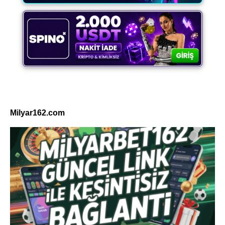
Milyar162.com