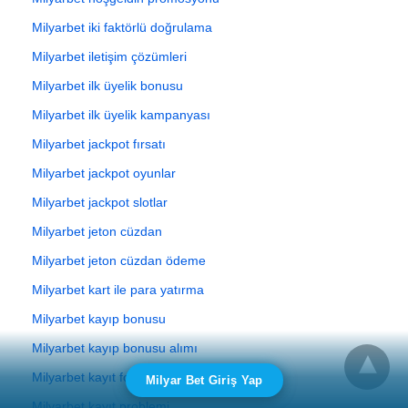
Milyarbet iki faktörlü doğrulama
Milyarbet iletişim çözümleri
Milyarbet ilk üyelik bonusu
Milyarbet ilk üyelik kampanyası
Milyarbet jackpot fırsatı
Milyarbet jackpot oyunlar
Milyarbet jackpot slotlar
Milyarbet jeton cüzdan
Milyarbet jeton cüzdan ödeme
Milyarbet kart ile para yatırma
Milyarbet kayıp bonusu
Milyarbet kayıp bonusu alımı
Milyarbet kayıt formu
Milyar Bet Giriş Yap
Milyarbet kayıt problemi