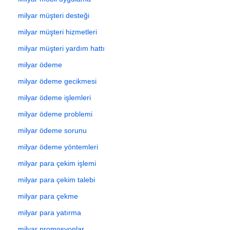
milyar müşteri desteği
milyar müşteri hizmetleri
milyar müşteri yardım hattı
milyar ödeme
milyar ödeme gecikmesi
milyar ödeme işlemleri
milyar ödeme problemi
milyar ödeme sorunu
milyar ödeme yöntemleri
milyar para çekim işlemi
milyar para çekim talebi
milyar para çekme
milyar para yatırma
milyar promosyonlar