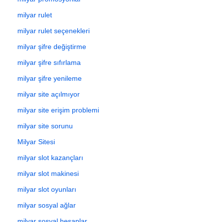
milyar rulet
milyar rulet seçenekleri
milyar şifre değiştirme
milyar şifre sıfırlama
milyar şifre yenileme
milyar site açılmıyor
milyar site erişim problemi
milyar site sorunu
Milyar Sitesi
milyar slot kazançları
milyar slot makinesi
milyar slot oyunları
milyar sosyal ağlar
milyar sosyal hesaplar