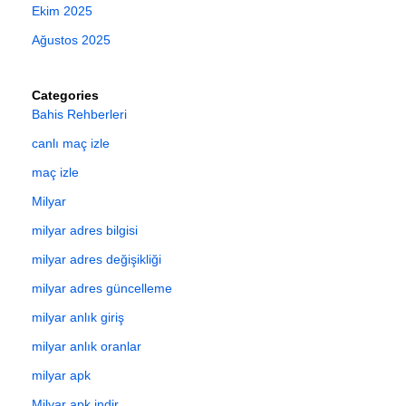
Ekim 2025
Ağustos 2025
Categories
Bahis Rehberleri
canlı maç izle
maç izle
Milyar
milyar adres bilgisi
milyar adres değişikliği
milyar adres güncelleme
milyar anlık giriş
milyar anlık oranlar
milyar apk
Milyar apk indir