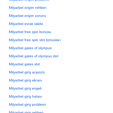
Milyarbet erişim rehberi
Milyarbet erişim sorunu
Milyarbet evrak talebi
Milyarbet free spin bonusu
Milyarbet free spin slot bonusları
Milyarbet gates of olympus
Milyarbet gates of olympus slot
Milyarbet gates slot
Milyarbet giriş arayüzü
Milyarbet giriş ekranı
Milyarbet giriş engeli
Milyarbet giriş hatası
Milyarbet giriş problemi
Milyarbet giriş rehberi