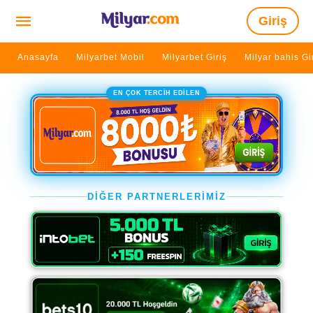
Giriş
Anasayfa
Milyarbet Mobil
Milyarbet Giriş
Milyar bahis Gi
EN ÇOK TERCİH EDİLEN
DİĞER PARTNERLERİMİZ