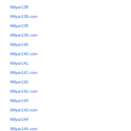
Milyar138
Milyar138.com
Milyar139
Milyar139.com
Milyar140
Milyar140.com
Milyar141
Milyar141.com
Milyar142
Milyar142.com
Milyar143
Milyar143.com
Milyar144
Milyar144.com