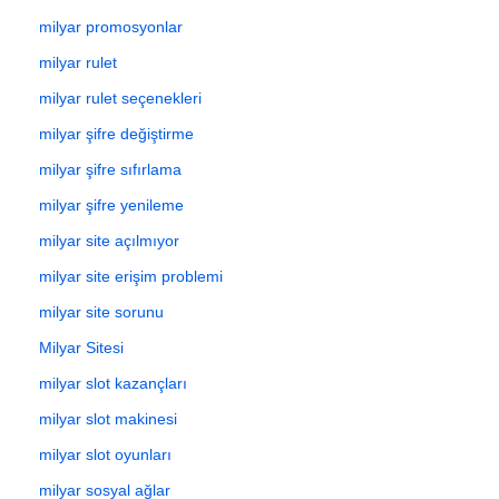
milyar promosyonlar
milyar rulet
milyar rulet seçenekleri
milyar şifre değiştirme
milyar şifre sıfırlama
milyar şifre yenileme
milyar site açılmıyor
milyar site erişim problemi
milyar site sorunu
Milyar Sitesi
milyar slot kazançları
milyar slot makinesi
milyar slot oyunları
milyar sosyal ağlar