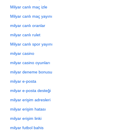
Milyar canlı maç izle
Milyar canlı maç yayını
milyar canlı oranlar
milyar canlı rulet
Milyar canlı spor yayını
milyar casino
milyar casino oyunları
milyar deneme bonusu
milyar e-posta
milyar e-posta desteği
milyar erişim adresleri
milyar erişim hatası
milyar erişim linki
milyar futbol bahis