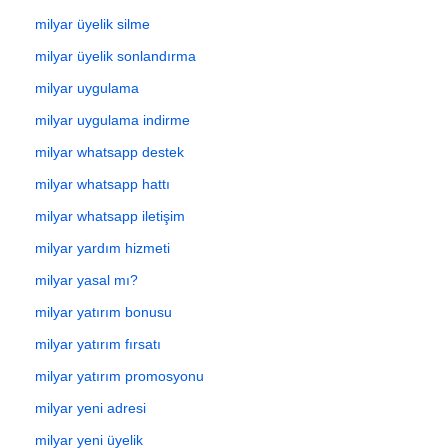
milyar üyelik silme
milyar üyelik sonlandırma
milyar uygulama
milyar uygulama indirme
milyar whatsapp destek
milyar whatsapp hattı
milyar whatsapp iletişim
milyar yardım hizmeti
milyar yasal mı?
milyar yatırım bonusu
milyar yatırım fırsatı
milyar yatırım promosyonu
milyar yeni adresi
milyar yeni üyelik