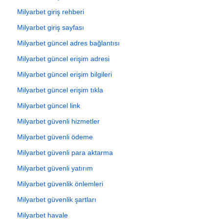
Milyarbet giriş rehberi
Milyarbet giriş sayfası
Milyarbet güncel adres bağlantısı
Milyarbet güncel erişim adresi
Milyarbet güncel erişim bilgileri
Milyarbet güncel erişim tıkla
Milyarbet güncel link
Milyarbet güvenli hizmetler
Milyarbet güvenli ödeme
Milyarbet güvenli para aktarma
Milyarbet güvenli yatırım
Milyarbet güvenlik önlemleri
Milyarbet güvenlik şartları
Milyarbet havale