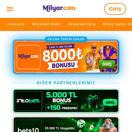
Giriş
Anasayfa
Milyarbet Mobil
Milyarbet Giriş
Milyar bahis Gi
EN ÇOK TERCİH EDİLEN
DİĞER PARTNERLERİMİZ