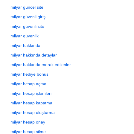
milyar güncel site
milyar güvenli giriş
milyar güvenli site
milyar güvenlik
milyar hakkında
milyar hakkında detaylar
milyar hakkında merak edilenler
milyar hediye bonus
milyar hesap açma
milyar hesap işlemleri
milyar hesap kapatma
milyar hesap oluşturma
milyar hesap onay
milyar hesap silme