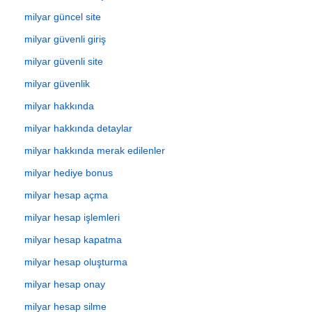
milyar güncel site
milyar güvenli giriş
milyar güvenli site
milyar güvenlik
milyar hakkında
milyar hakkında detaylar
milyar hakkında merak edilenler
milyar hediye bonus
milyar hesap açma
milyar hesap işlemleri
milyar hesap kapatma
milyar hesap oluşturma
milyar hesap onay
milyar hesap silme