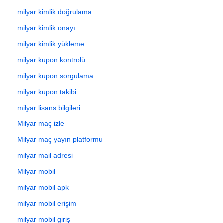
milyar kimlik doğrulama
milyar kimlik onayı
milyar kimlik yükleme
milyar kupon kontrolü
milyar kupon sorgulama
milyar kupon takibi
milyar lisans bilgileri
Milyar maç izle
Milyar maç yayın platformu
milyar mail adresi
Milyar mobil
milyar mobil apk
milyar mobil erişim
milyar mobil giriş