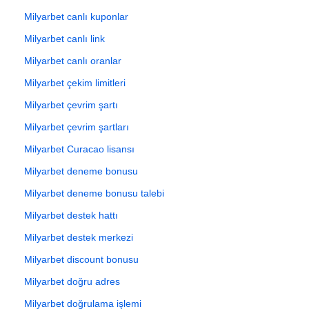
Milyarbet canlı kuponlar
Milyarbet canlı link
Milyarbet canlı oranlar
Milyarbet çekim limitleri
Milyarbet çevrim şartı
Milyarbet çevrim şartları
Milyarbet Curacao lisansı
Milyarbet deneme bonusu
Milyarbet deneme bonusu talebi
Milyarbet destek hattı
Milyarbet destek merkezi
Milyarbet discount bonusu
Milyarbet doğru adres
Milyarbet doğrulama işlemi