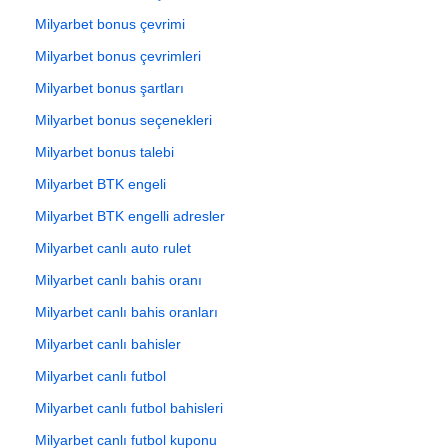
Milyarbet bonus çevrimi
Milyarbet bonus çevrimleri
Milyarbet bonus şartları
Milyarbet bonus seçenekleri
Milyarbet bonus talebi
Milyarbet BTK engeli
Milyarbet BTK engelli adresler
Milyarbet canlı auto rulet
Milyarbet canlı bahis oranı
Milyarbet canlı bahis oranları
Milyarbet canlı bahisler
Milyarbet canlı futbol
Milyarbet canlı futbol bahisleri
Milyarbet canlı futbol kuponu