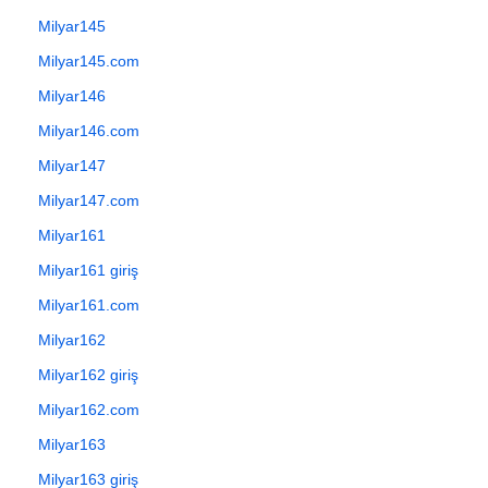
Milyar145
Milyar145.com
Milyar146
Milyar146.com
Milyar147
Milyar147.com
Milyar161
Milyar161 giriş
Milyar161.com
Milyar162
Milyar162 giriş
Milyar162.com
Milyar163
Milyar163 giriş