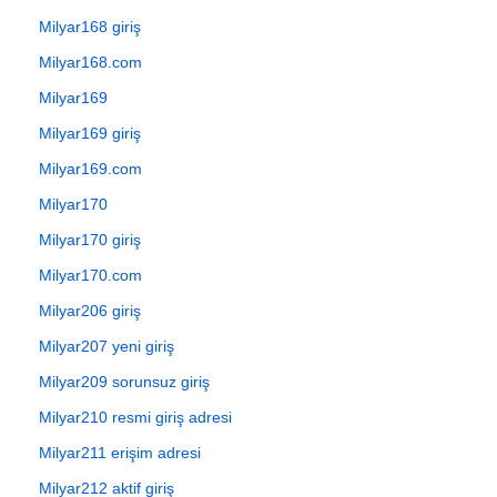
Milyar168 giriş
Milyar168.com
Milyar169
Milyar169 giriş
Milyar169.com
Milyar170
Milyar170 giriş
Milyar170.com
Milyar206 giriş
Milyar207 yeni giriş
Milyar209 sorunsuz giriş
Milyar210 resmi giriş adresi
Milyar211 erişim adresi
Milyar212 aktif giriş