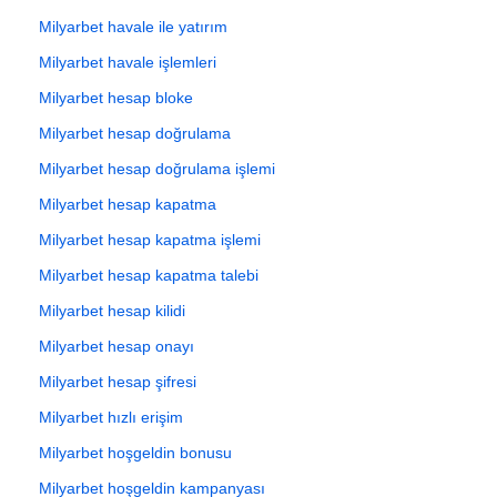
Milyarbet havale ile yatırım
Milyarbet havale işlemleri
Milyarbet hesap bloke
Milyarbet hesap doğrulama
Milyarbet hesap doğrulama işlemi
Milyarbet hesap kapatma
Milyarbet hesap kapatma işlemi
Milyarbet hesap kapatma talebi
Milyarbet hesap kilidi
Milyarbet hesap onayı
Milyarbet hesap şifresi
Milyarbet hızlı erişim
Milyarbet hoşgeldin bonusu
Milyarbet hoşgeldin kampanyası