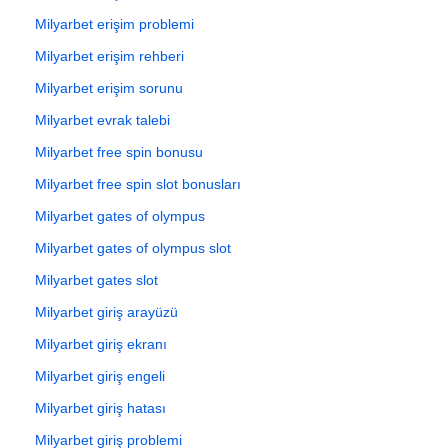
Milyarbet erişim problemi
Milyarbet erişim rehberi
Milyarbet erişim sorunu
Milyarbet evrak talebi
Milyarbet free spin bonusu
Milyarbet free spin slot bonusları
Milyarbet gates of olympus
Milyarbet gates of olympus slot
Milyarbet gates slot
Milyarbet giriş arayüzü
Milyarbet giriş ekranı
Milyarbet giriş engeli
Milyarbet giriş hatası
Milyarbet giriş problemi