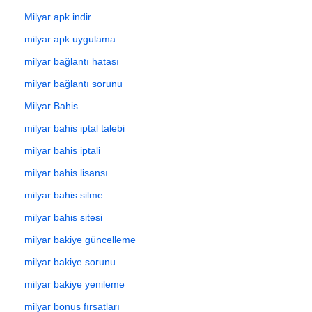
Milyar apk indir
milyar apk uygulama
milyar bağlantı hatası
milyar bağlantı sorunu
Milyar Bahis
milyar bahis iptal talebi
milyar bahis iptali
milyar bahis lisansı
milyar bahis silme
milyar bahis sitesi
milyar bakiye güncelleme
milyar bakiye sorunu
milyar bakiye yenileme
milyar bonus fırsatları