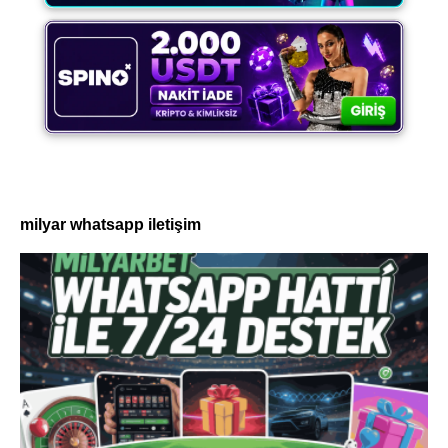
milyar whatsapp iletişim