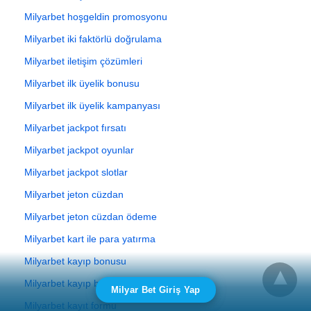
Milyarbet hoşgeldin promosyonu
Milyarbet iki faktörlü doğrulama
Milyarbet iletişim çözümleri
Milyarbet ilk üyelik bonusu
Milyarbet ilk üyelik kampanyası
Milyarbet jackpot fırsatı
Milyarbet jackpot oyunlar
Milyarbet jackpot slotlar
Milyarbet jeton cüzdan
Milyarbet jeton cüzdan ödeme
Milyarbet kart ile para yatırma
Milyarbet kayıp bonusu
Milyarbet kayıp bonusu alımı
Milyar Bet Giriş Yap
Milyarbet kayıt formu