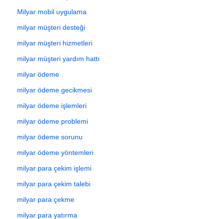
Milyar mobil uygulama
milyar müşteri desteği
milyar müşteri hizmetleri
milyar müşteri yardım hattı
milyar ödeme
milyar ödeme gecikmesi
milyar ödeme işlemleri
milyar ödeme problemi
milyar ödeme sorunu
milyar ödeme yöntemleri
milyar para çekim işlemi
milyar para çekim talebi
milyar para çekme
milyar para yatırma