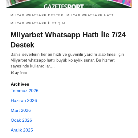
MILYAR WHATSAPP DESTEK
MILYAR WHATSAPP HATTI
MILYAR WHATSAPP ILETIŞIM
Milyarbet Whatsapp Hattı İle 7/24
Destek
Bahis severlerin her an hızlı ve güvenilir yardım alabilmesi için
Milyarbet whatsapp hattı büyük kolaylık sunar. Bu hizmet
sayesinde kullanıcılar,…
10 ay önce
Archives
Temmuz 2026
Haziran 2026
Mart 2026
Ocak 2026
Aralık 2025