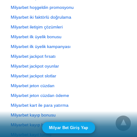
Milyarbet hoşgeldin promosyonu
Milyarbet iki faktörlü doğrulama
Milyarbet iletişim çözümleri
Milyarbet ilk üyelik bonusu
Milyarbet ilk üyelik kampanyası
Milyarbet jackpot fırsatı
Milyarbet jackpot oyunlar
Milyarbet jackpot slotlar
Milyarbet jeton cüzdan
Milyarbet jeton cüzdan ödeme
Milyarbet kart ile para yatırma
Milyarbet kayıp bonusu
Milyarbet kayıp bonusu alımı
Milyar Bet Giriş Yap
Milyarbet kayıt formu