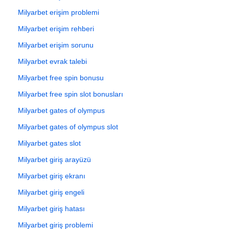
Milyarbet erişim problemi
Milyarbet erişim rehberi
Milyarbet erişim sorunu
Milyarbet evrak talebi
Milyarbet free spin bonusu
Milyarbet free spin slot bonusları
Milyarbet gates of olympus
Milyarbet gates of olympus slot
Milyarbet gates slot
Milyarbet giriş arayüzü
Milyarbet giriş ekranı
Milyarbet giriş engeli
Milyarbet giriş hatası
Milyarbet giriş problemi