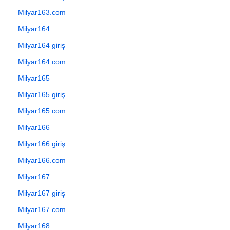
Milyar163.com
Milyar164
Milyar164 giriş
Milyar164.com
Milyar165
Milyar165 giriş
Milyar165.com
Milyar166
Milyar166 giriş
Milyar166.com
Milyar167
Milyar167 giriş
Milyar167.com
Milyar168