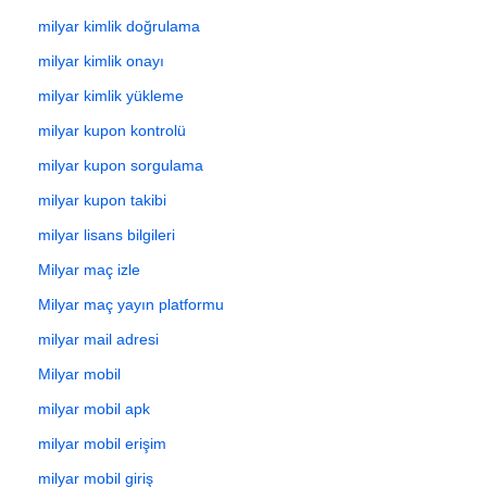
milyar kimlik doğrulama
milyar kimlik onayı
milyar kimlik yükleme
milyar kupon kontrolü
milyar kupon sorgulama
milyar kupon takibi
milyar lisans bilgileri
Milyar maç izle
Milyar maç yayın platformu
milyar mail adresi
Milyar mobil
milyar mobil apk
milyar mobil erişim
milyar mobil giriş