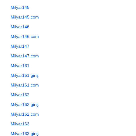
Milyar145
Milyar145.com
Milyar146
Milyar146.com
Milyar147
Milyar147.com
Milyar161
Milyar161 giriş
Milyar161.com
Milyar162
Milyar162 giriş
Milyar162.com
Milyar163
Milyar163 giriş