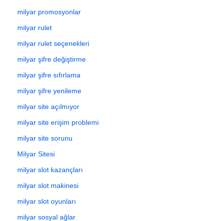
milyar promosyonlar
milyar rulet
milyar rulet seçenekleri
milyar şifre değiştirme
milyar şifre sıfırlama
milyar şifre yenileme
milyar site açılmıyor
milyar site erişim problemi
milyar site sorunu
Milyar Sitesi
milyar slot kazançları
milyar slot makinesi
milyar slot oyunları
milyar sosyal ağlar