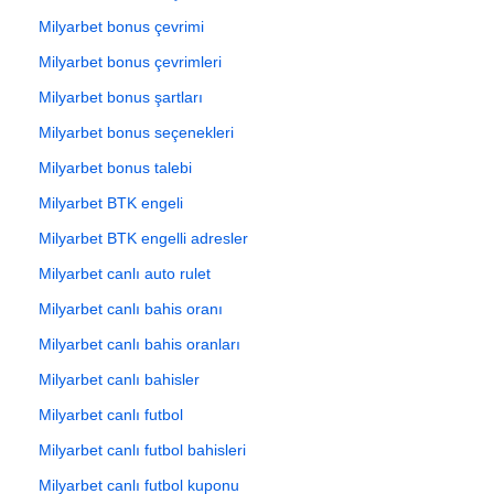
Milyarbet bonus çevrimi
Milyarbet bonus çevrimleri
Milyarbet bonus şartları
Milyarbet bonus seçenekleri
Milyarbet bonus talebi
Milyarbet BTK engeli
Milyarbet BTK engelli adresler
Milyarbet canlı auto rulet
Milyarbet canlı bahis oranı
Milyarbet canlı bahis oranları
Milyarbet canlı bahisler
Milyarbet canlı futbol
Milyarbet canlı futbol bahisleri
Milyarbet canlı futbol kuponu