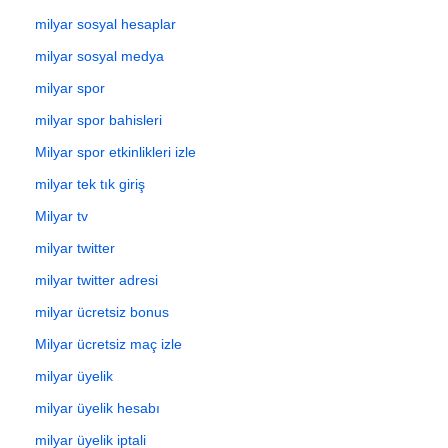
milyar sosyal hesaplar
milyar sosyal medya
milyar spor
milyar spor bahisleri
Milyar spor etkinlikleri izle
milyar tek tık giriş
Milyar tv
milyar twitter
milyar twitter adresi
milyar ücretsiz bonus
Milyar ücretsiz maç izle
milyar üyelik
milyar üyelik hesabı
milyar üyelik iptali