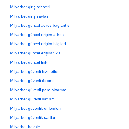
Milyarbet giriş rehberi
Milyarbet giriş sayfası
Milyarbet güncel adres bağlantısı
Milyarbet güncel erişim adresi
Milyarbet güncel erişim bilgileri
Milyarbet güncel erişim tıkla
Milyarbet güncel link
Milyarbet güvenli hizmetler
Milyarbet güvenli ödeme
Milyarbet güvenli para aktarma
Milyarbet güvenli yatırım
Milyarbet güvenlik önlemleri
Milyarbet güvenlik şartları
Milyarbet havale