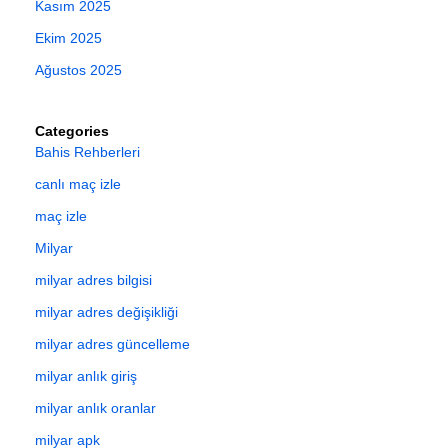
Kasım 2025
Ekim 2025
Ağustos 2025
Categories
Bahis Rehberleri
canlı maç izle
maç izle
Milyar
milyar adres bilgisi
milyar adres değişikliği
milyar adres güncelleme
milyar anlık giriş
milyar anlık oranlar
milyar apk