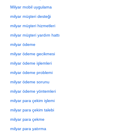
Milyar mobil uygulama
milyar müşteri desteği
milyar müşteri hizmetleri
milyar müşteri yardım hattı
milyar ödeme
milyar ödeme gecikmesi
milyar ödeme işlemleri
milyar ödeme problemi
milyar ödeme sorunu
milyar ödeme yöntemleri
milyar para çekim işlemi
milyar para çekim talebi
milyar para çekme
milyar para yatırma