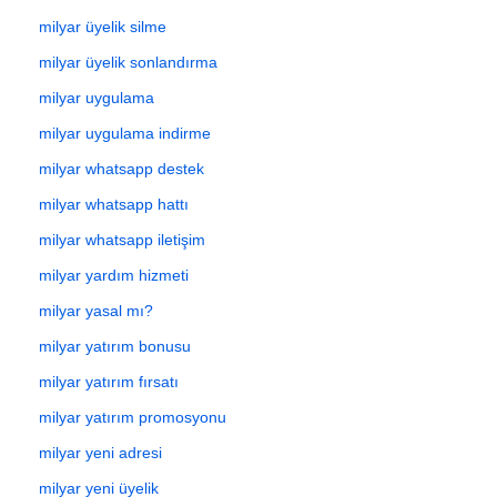
milyar üyelik silme
milyar üyelik sonlandırma
milyar uygulama
milyar uygulama indirme
milyar whatsapp destek
milyar whatsapp hattı
milyar whatsapp iletişim
milyar yardım hizmeti
milyar yasal mı?
milyar yatırım bonusu
milyar yatırım fırsatı
milyar yatırım promosyonu
milyar yeni adresi
milyar yeni üyelik