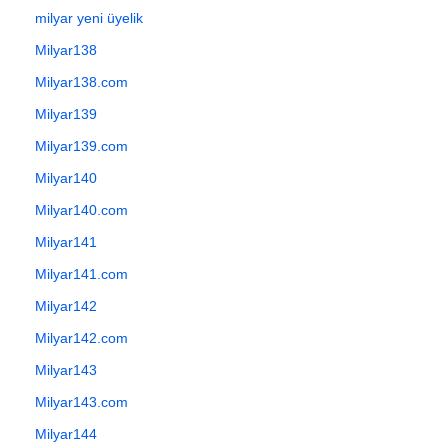
milyar yeni üyelik
Milyar138
Milyar138.com
Milyar139
Milyar139.com
Milyar140
Milyar140.com
Milyar141
Milyar141.com
Milyar142
Milyar142.com
Milyar143
Milyar143.com
Milyar144