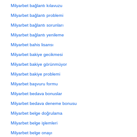
Milyarbet bağlantı kılavuzu
Milyarbet bağlantı problemi
Milyarbet bağlantı sorunları
Milyarbet bağlantı yenileme
Milyarbet bahis lisansı
Milyarbet bakiye gecikmesi
Milyarbet bakiye görünmüyor
Milyarbet bakiye problemi
Milyarbet başvuru formu
Milyarbet bedava bonuslar
Milyarbet bedava deneme bonusu
Milyarbet belge doğrulama
Milyarbet belge işlemleri
Milyarbet belge onayı