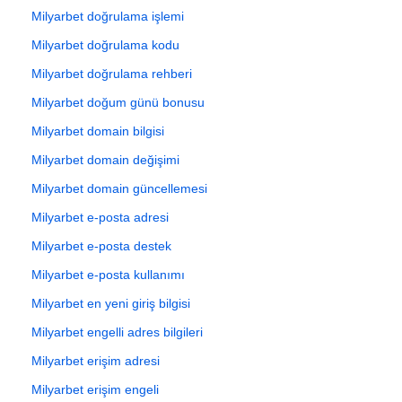
Milyarbet doğrulama işlemi
Milyarbet doğrulama kodu
Milyarbet doğrulama rehberi
Milyarbet doğum günü bonusu
Milyarbet domain bilgisi
Milyarbet domain değişimi
Milyarbet domain güncellemesi
Milyarbet e-posta adresi
Milyarbet e-posta destek
Milyarbet e-posta kullanımı
Milyarbet en yeni giriş bilgisi
Milyarbet engelli adres bilgileri
Milyarbet erişim adresi
Milyarbet erişim engeli