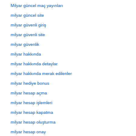
Milyar güncel maç yayınları
milyar güncel site
milyar güvenli giriş
milyar güvenli site
milyar güvenlik
milyar hakkında
milyar hakkında detaylar
milyar hakkında merak edilenler
milyar hediye bonus
milyar hesap açma
milyar hesap işlemleri
milyar hesap kapatma
milyar hesap oluşturma
milyar hesap onay