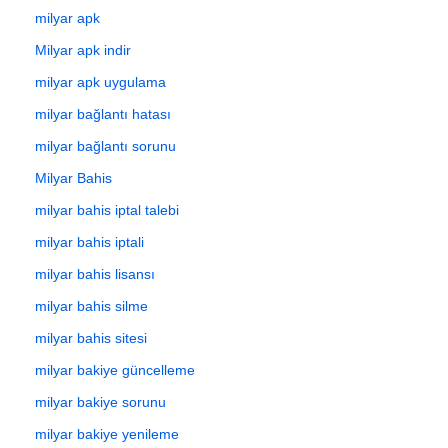
milyar apk
Milyar apk indir
milyar apk uygulama
milyar bağlantı hatası
milyar bağlantı sorunu
Milyar Bahis
milyar bahis iptal talebi
milyar bahis iptali
milyar bahis lisansı
milyar bahis silme
milyar bahis sitesi
milyar bakiye güncelleme
milyar bakiye sorunu
milyar bakiye yenileme