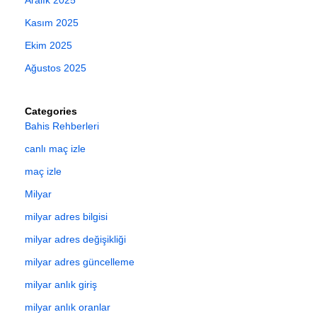
Kasım 2025
Ekim 2025
Ağustos 2025
Categories
Bahis Rehberleri
canlı maç izle
maç izle
Milyar
milyar adres bilgisi
milyar adres değişikliği
milyar adres güncelleme
milyar anlık giriş
milyar anlık oranlar