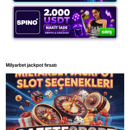
Milyarbet jackpot fırsatı