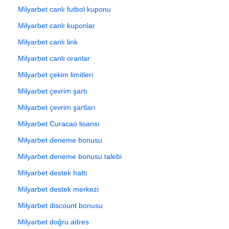
Milyarbet canlı futbol kuponu
Milyarbet canlı kuponlar
Milyarbet canlı link
Milyarbet canlı oranlar
Milyarbet çekim limitleri
Milyarbet çevrim şartı
Milyarbet çevrim şartları
Milyarbet Curacao lisansı
Milyarbet deneme bonusu
Milyarbet deneme bonusu talebi
Milyarbet destek hattı
Milyarbet destek merkezi
Milyarbet discount bonusu
Milyarbet doğru adres