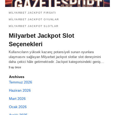
MILYARBET JACKPOT FIRSATI
MILYARBET JACKPOT OYUNLAR
MILYARBET JACKPOT SLOTLAR
Milyarbet Jackpot Slot
Seçenekleri
Kullanıcıların yüksek kazanç potansiyeli sunan oyunlara
ulaşmasını sağlayan Milyarbet jackpot slotlar slot deneyimini
daha çekici hâle getirmektedir. Jackpot kategorisindeki geniş…
9 ay önce
Archives
Temmuz 2026
Haziran 2026
Mart 2026
Ocak 2026
Aralık 2025