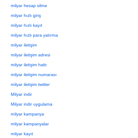
milyar hesap silme
milyar hızlı giriş
milyar hızlı kayıt
milyar hızlı para yatırma
milyar iletişim
milyar iletişim adresi
milyar iletişim hattı
milyar iletişim numarası
milyar iletişim twitter
Milyar indir
Milyar indir uygulama
milyar kampanya
milyar kampanyalar
milyar kayıt