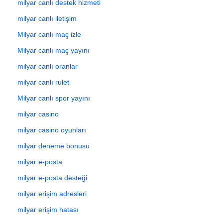
milyar canlı destek hizmeti
milyar canlı iletişim
Milyar canlı maç izle
Milyar canlı maç yayını
milyar canlı oranlar
milyar canlı rulet
Milyar canlı spor yayını
milyar casino
milyar casino oyunları
milyar deneme bonusu
milyar e-posta
milyar e-posta desteği
milyar erişim adresleri
milyar erişim hatası