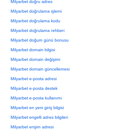
Milyarbet doğru adres
Milyarbet doğrulama işlemi
Milyarbet doğrulama kodu
Milyarbet doğrulama rehberi
Milyarbet doğum günü bonusu
Milyarbet domain bilgisi
Milyarbet domain değişimi
Milyarbet domain güncellemesi
Milyarbet e-posta adresi
Milyarbet e-posta destek
Milyarbet e-posta kullanımı
Milyarbet en yeni giriş bilgisi
Milyarbet engelli adres bilgileri
Milyarbet erişim adresi