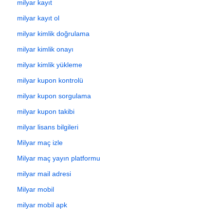
milyar kayıt
milyar kayıt ol
milyar kimlik doğrulama
milyar kimlik onayı
milyar kimlik yükleme
milyar kupon kontrolü
milyar kupon sorgulama
milyar kupon takibi
milyar lisans bilgileri
Milyar maç izle
Milyar maç yayın platformu
milyar mail adresi
Milyar mobil
milyar mobil apk