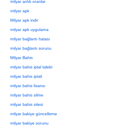
milyar anlık oranlar
milyar apk
Milyar apk indir
milyar apk uygulama
milyar bağlantı hatası
milyar bağlantı sorunu
Milyar Bahis
milyar bahis iptal talebi
milyar bahis iptali
milyar bahis lisansı
milyar bahis silme
milyar bahis sitesi
milyar bakiye güncelleme
milyar bakiye sorunu