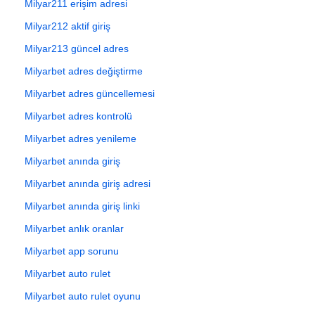
Milyar211 erişim adresi
Milyar212 aktif giriş
Milyar213 güncel adres
Milyarbet adres değiştirme
Milyarbet adres güncellemesi
Milyarbet adres kontrolü
Milyarbet adres yenileme
Milyarbet anında giriş
Milyarbet anında giriş adresi
Milyarbet anında giriş linki
Milyarbet anlık oranlar
Milyarbet app sorunu
Milyarbet auto rulet
Milyarbet auto rulet oyunu