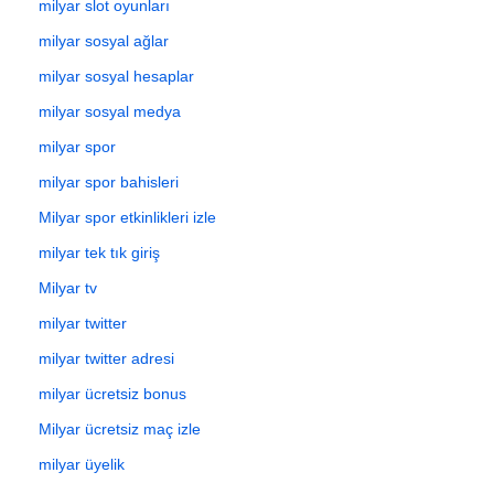
milyar slot oyunları
milyar sosyal ağlar
milyar sosyal hesaplar
milyar sosyal medya
milyar spor
milyar spor bahisleri
Milyar spor etkinlikleri izle
milyar tek tık giriş
Milyar tv
milyar twitter
milyar twitter adresi
milyar ücretsiz bonus
Milyar ücretsiz maç izle
milyar üyelik