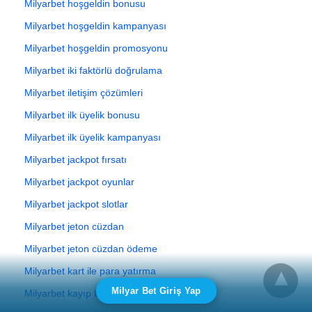
Milyarbet hoşgeldin bonusu
Milyarbet hoşgeldin kampanyası
Milyarbet hoşgeldin promosyonu
Milyarbet iki faktörlü doğrulama
Milyarbet iletişim çözümleri
Milyarbet ilk üyelik bonusu
Milyarbet ilk üyelik kampanyası
Milyarbet jackpot fırsatı
Milyarbet jackpot oyunlar
Milyarbet jackpot slotlar
Milyarbet jeton cüzdan
Milyarbet jeton cüzdan ödeme
Milyarbet kart ile para yatırma
Milyar Bet Giriş Yap
Milyarbet kayıp bonusu