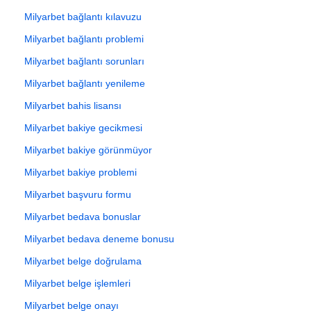
Milyarbet bağlantı kılavuzu
Milyarbet bağlantı problemi
Milyarbet bağlantı sorunları
Milyarbet bağlantı yenileme
Milyarbet bahis lisansı
Milyarbet bakiye gecikmesi
Milyarbet bakiye görünmüyor
Milyarbet bakiye problemi
Milyarbet başvuru formu
Milyarbet bedava bonuslar
Milyarbet bedava deneme bonusu
Milyarbet belge doğrulama
Milyarbet belge işlemleri
Milyarbet belge onayı