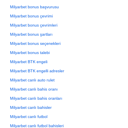
Milyarbet bonus başvurusu
Milyarbet bonus çevrimi
Milyarbet bonus çevrimleri
Milyarbet bonus şartları
Milyarbet bonus seçenekleri
Milyarbet bonus talebi
Milyarbet BTK engeli
Milyarbet BTK engelli adresler
Milyarbet canlı auto rulet
Milyarbet canlı bahis oranı
Milyarbet canlı bahis oranları
Milyarbet canlı bahisler
Milyarbet canlı futbol
Milyarbet canlı futbol bahisleri