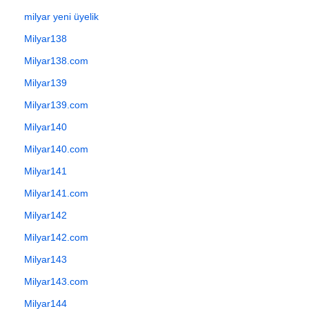
milyar yeni üyelik
Milyar138
Milyar138.com
Milyar139
Milyar139.com
Milyar140
Milyar140.com
Milyar141
Milyar141.com
Milyar142
Milyar142.com
Milyar143
Milyar143.com
Milyar144