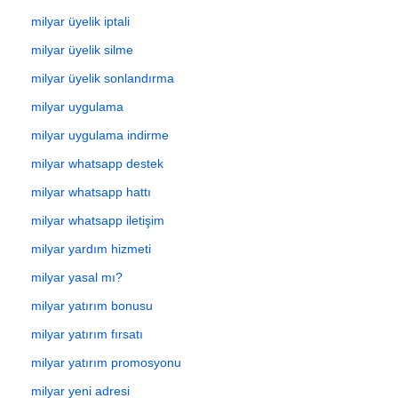
milyar üyelik iptali
milyar üyelik silme
milyar üyelik sonlandırma
milyar uygulama
milyar uygulama indirme
milyar whatsapp destek
milyar whatsapp hattı
milyar whatsapp iletişim
milyar yardım hizmeti
milyar yasal mı?
milyar yatırım bonusu
milyar yatırım fırsatı
milyar yatırım promosyonu
milyar yeni adresi