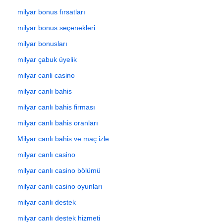
milyar bonus fırsatları
milyar bonus seçenekleri
milyar bonusları
milyar çabuk üyelik
milyar canli casino
milyar canlı bahis
milyar canlı bahis firması
milyar canlı bahis oranları
Milyar canlı bahis ve maç izle
milyar canlı casino
milyar canlı casino bölümü
milyar canlı casino oyunları
milyar canlı destek
milyar canlı destek hizmeti