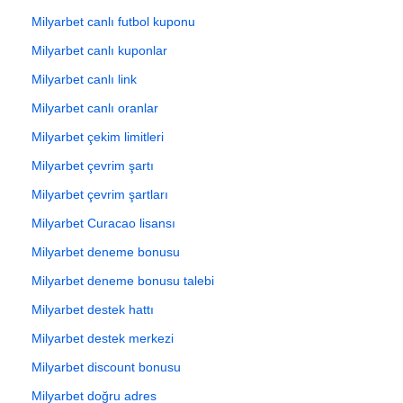
Milyarbet canlı futbol kuponu
Milyarbet canlı kuponlar
Milyarbet canlı link
Milyarbet canlı oranlar
Milyarbet çekim limitleri
Milyarbet çevrim şartı
Milyarbet çevrim şartları
Milyarbet Curacao lisansı
Milyarbet deneme bonusu
Milyarbet deneme bonusu talebi
Milyarbet destek hattı
Milyarbet destek merkezi
Milyarbet discount bonusu
Milyarbet doğru adres