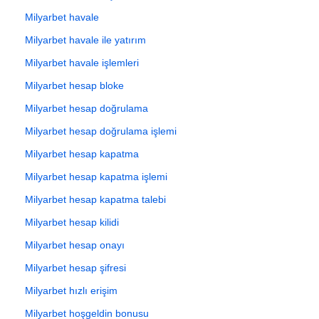
Milyarbet havale
Milyarbet havale ile yatırım
Milyarbet havale işlemleri
Milyarbet hesap bloke
Milyarbet hesap doğrulama
Milyarbet hesap doğrulama işlemi
Milyarbet hesap kapatma
Milyarbet hesap kapatma işlemi
Milyarbet hesap kapatma talebi
Milyarbet hesap kilidi
Milyarbet hesap onayı
Milyarbet hesap şifresi
Milyarbet hızlı erişim
Milyarbet hoşgeldin bonusu