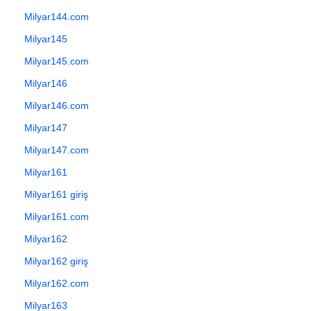
Milyar144.com
Milyar145
Milyar145.com
Milyar146
Milyar146.com
Milyar147
Milyar147.com
Milyar161
Milyar161 giriş
Milyar161.com
Milyar162
Milyar162 giriş
Milyar162.com
Milyar163