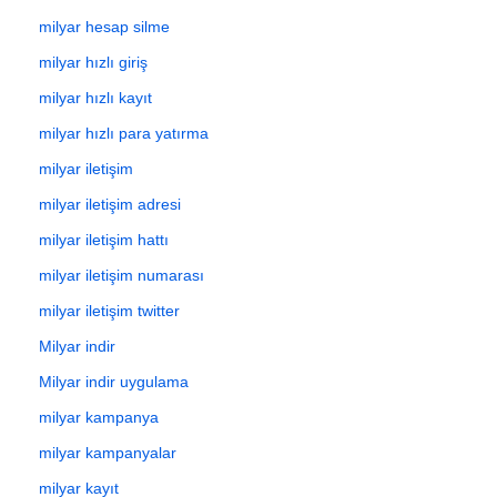
milyar hesap silme
milyar hızlı giriş
milyar hızlı kayıt
milyar hızlı para yatırma
milyar iletişim
milyar iletişim adresi
milyar iletişim hattı
milyar iletişim numarası
milyar iletişim twitter
Milyar indir
Milyar indir uygulama
milyar kampanya
milyar kampanyalar
milyar kayıt