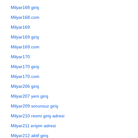
Milyar168 giriş
Milyar168.com
Milyar169
Milyar169 giriş
Milyar169.com
Milyar170
Milyar170 giriş
Milyar170.com
Milyar206 giriş
Milyar207 yeni giriş
Milyar209 sorunsuz giriş
Milyar210 resmi giriş adresi
Milyar211 erişim adresi
Milyar212 aktif giriş