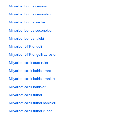
Milyarbet bonus çevrimi
Milyarbet bonus çevrimleri
Milyarbet bonus şartları
Milyarbet bonus seçenekleri
Milyarbet bonus talebi
Milyarbet BTK engeli
Milyarbet BTK engelli adresler
Milyarbet canlı auto rulet
Milyarbet canlı bahis oranı
Milyarbet canlı bahis oranları
Milyarbet canlı bahisler
Milyarbet canlı futbol
Milyarbet canlı futbol bahisleri
Milyarbet canlı futbol kuponu