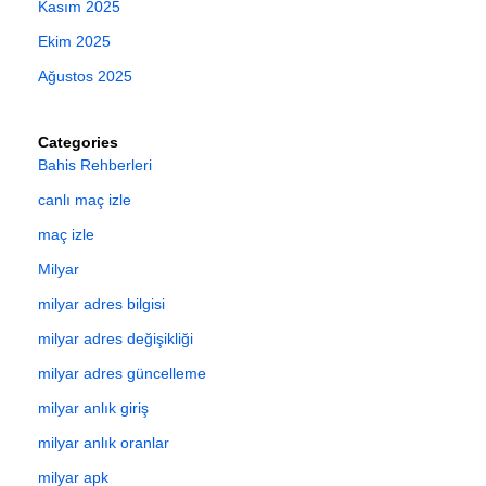
Kasım 2025
Ekim 2025
Ağustos 2025
Categories
Bahis Rehberleri
canlı maç izle
maç izle
Milyar
milyar adres bilgisi
milyar adres değişikliği
milyar adres güncelleme
milyar anlık giriş
milyar anlık oranlar
milyar apk