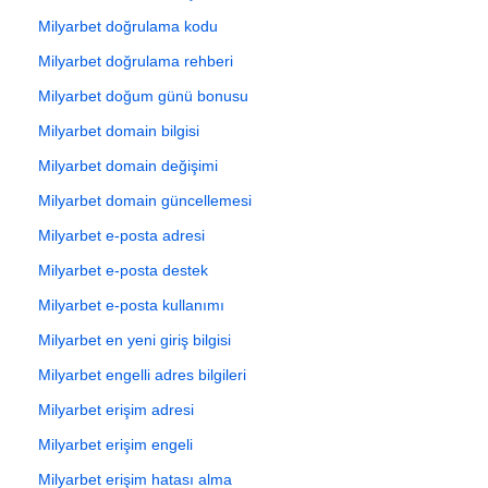
Milyarbet doğrulama kodu
Milyarbet doğrulama rehberi
Milyarbet doğum günü bonusu
Milyarbet domain bilgisi
Milyarbet domain değişimi
Milyarbet domain güncellemesi
Milyarbet e-posta adresi
Milyarbet e-posta destek
Milyarbet e-posta kullanımı
Milyarbet en yeni giriş bilgisi
Milyarbet engelli adres bilgileri
Milyarbet erişim adresi
Milyarbet erişim engeli
Milyarbet erişim hatası alma