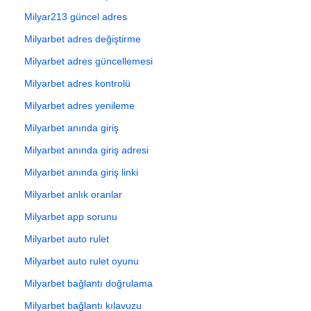
Milyar213 güncel adres
Milyarbet adres değiştirme
Milyarbet adres güncellemesi
Milyarbet adres kontrolü
Milyarbet adres yenileme
Milyarbet anında giriş
Milyarbet anında giriş adresi
Milyarbet anında giriş linki
Milyarbet anlık oranlar
Milyarbet app sorunu
Milyarbet auto rulet
Milyarbet auto rulet oyunu
Milyarbet bağlantı doğrulama
Milyarbet bağlantı kılavuzu