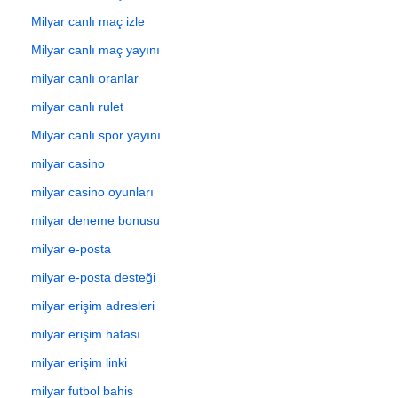
Milyar canlı maç izle
Milyar canlı maç yayını
milyar canlı oranlar
milyar canlı rulet
Milyar canlı spor yayını
milyar casino
milyar casino oyunları
milyar deneme bonusu
milyar e-posta
milyar e-posta desteği
milyar erişim adresleri
milyar erişim hatası
milyar erişim linki
milyar futbol bahis