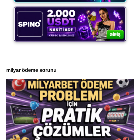
milyar ödeme sorunu