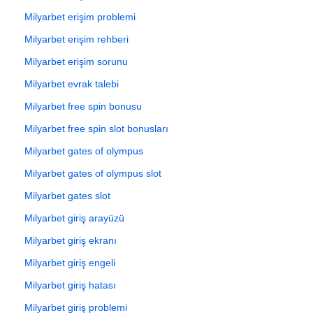
Milyarbet erişim problemi
Milyarbet erişim rehberi
Milyarbet erişim sorunu
Milyarbet evrak talebi
Milyarbet free spin bonusu
Milyarbet free spin slot bonusları
Milyarbet gates of olympus
Milyarbet gates of olympus slot
Milyarbet gates slot
Milyarbet giriş arayüzü
Milyarbet giriş ekranı
Milyarbet giriş engeli
Milyarbet giriş hatası
Milyarbet giriş problemi