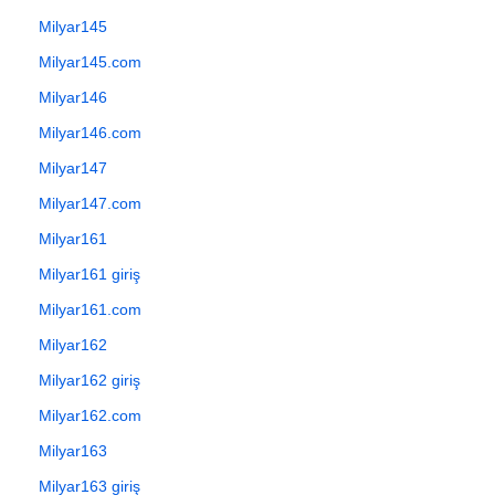
Milyar145
Milyar145.com
Milyar146
Milyar146.com
Milyar147
Milyar147.com
Milyar161
Milyar161 giriş
Milyar161.com
Milyar162
Milyar162 giriş
Milyar162.com
Milyar163
Milyar163 giriş