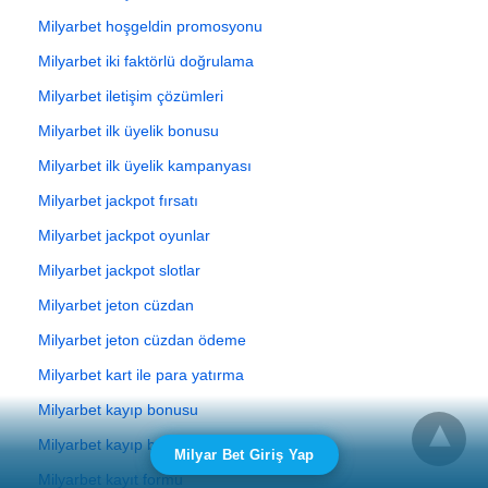
Milyarbet hoşgeldin promosyonu
Milyarbet iki faktörlü doğrulama
Milyarbet iletişim çözümleri
Milyarbet ilk üyelik bonusu
Milyarbet ilk üyelik kampanyası
Milyarbet jackpot fırsatı
Milyarbet jackpot oyunlar
Milyarbet jackpot slotlar
Milyarbet jeton cüzdan
Milyarbet jeton cüzdan ödeme
Milyarbet kart ile para yatırma
Milyarbet kayıp bonusu
Milyarbet kayıp bonusu alımı
Milyar Bet Giriş Yap
Milyarbet kayıt formu