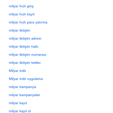
milyar hızlı giriş
milyar hızlı kayıt
milyar hızlı para yatırma
milyar iletişim
milyar iletişim adresi
milyar iletişim hattı
milyar iletişim numarası
milyar iletişim twitter
Milyar indir
Milyar indir uygulama
milyar kampanya
milyar kampanyalar
milyar kayıt
milyar kayıt ol