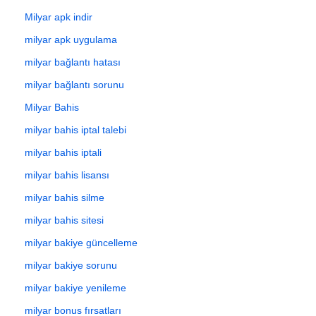
Milyar apk indir
milyar apk uygulama
milyar bağlantı hatası
milyar bağlantı sorunu
Milyar Bahis
milyar bahis iptal talebi
milyar bahis iptali
milyar bahis lisansı
milyar bahis silme
milyar bahis sitesi
milyar bakiye güncelleme
milyar bakiye sorunu
milyar bakiye yenileme
milyar bonus fırsatları