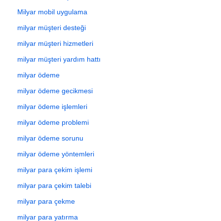
Milyar mobil uygulama
milyar müşteri desteği
milyar müşteri hizmetleri
milyar müşteri yardım hattı
milyar ödeme
milyar ödeme gecikmesi
milyar ödeme işlemleri
milyar ödeme problemi
milyar ödeme sorunu
milyar ödeme yöntemleri
milyar para çekim işlemi
milyar para çekim talebi
milyar para çekme
milyar para yatırma