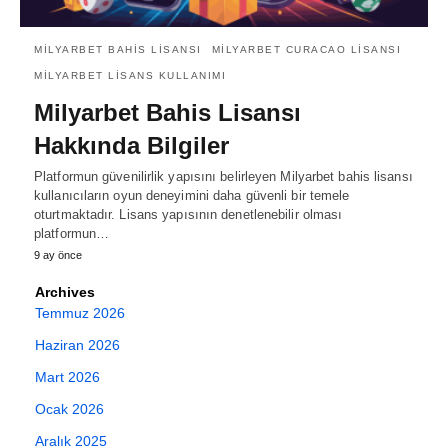
MILYARBET BAHIS LISANSI
MILYARBET CURACAO LISANSI
MILYARBET LISANS KULLANIMI
Milyarbet Bahis Lisansı
Hakkında Bilgiler
Platformun güvenilirlik yapısını belirleyen Milyarbet bahis lisansı
kullanıcıların oyun deneyimini daha güvenli bir temele
oturtmaktadır. Lisans yapısının denetlenebilir olması
platformun…
9 ay önce
Archives
Temmuz 2026
Haziran 2026
Mart 2026
Ocak 2026
Aralık 2025