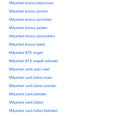
Milyarbet bonus başvurusu
Milyarbet bonus çevrimi
Milyarbet bonus çevrimleri
Milyarbet bonus şartları
Milyarbet bonus seçenekleri
Milyarbet bonus talebi
Milyarbet BTK engeli
Milyarbet BTK engelli adresler
Milyarbet canlı auto rulet
Milyarbet canlı bahis oranı
Milyarbet canlı bahis oranları
Milyarbet canlı bahisler
Milyarbet canlı futbol
Milyarbet canlı futbol bahisleri