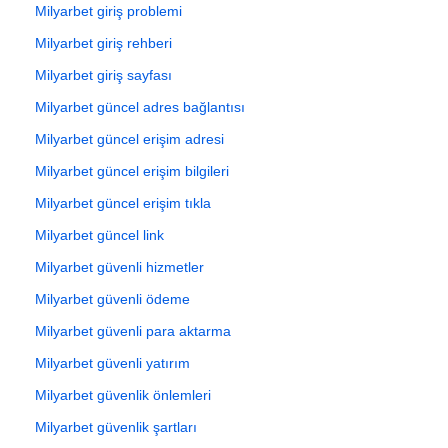
Milyarbet giriş problemi
Milyarbet giriş rehberi
Milyarbet giriş sayfası
Milyarbet güncel adres bağlantısı
Milyarbet güncel erişim adresi
Milyarbet güncel erişim bilgileri
Milyarbet güncel erişim tıkla
Milyarbet güncel link
Milyarbet güvenli hizmetler
Milyarbet güvenli ödeme
Milyarbet güvenli para aktarma
Milyarbet güvenli yatırım
Milyarbet güvenlik önlemleri
Milyarbet güvenlik şartları