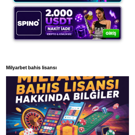
Milyarbet bahis lisansı