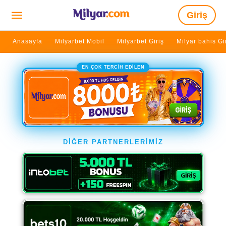
Giriş
Anasayfa
Milyarbet Mobil
Milyarbet Giriş
Milyar bahis Gi
EN ÇOK TERCİH EDİLEN
DİĞER PARTNERLERİMİZ