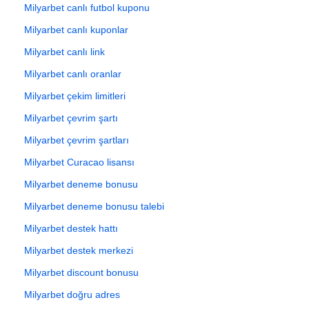
Milyarbet canlı futbol kuponu
Milyarbet canlı kuponlar
Milyarbet canlı link
Milyarbet canlı oranlar
Milyarbet çekim limitleri
Milyarbet çevrim şartı
Milyarbet çevrim şartları
Milyarbet Curacao lisansı
Milyarbet deneme bonusu
Milyarbet deneme bonusu talebi
Milyarbet destek hattı
Milyarbet destek merkezi
Milyarbet discount bonusu
Milyarbet doğru adres