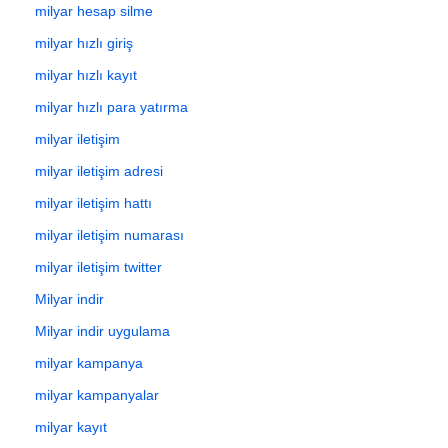
milyar hesap silme
milyar hızlı giriş
milyar hızlı kayıt
milyar hızlı para yatırma
milyar iletişim
milyar iletişim adresi
milyar iletişim hattı
milyar iletişim numarası
milyar iletişim twitter
Milyar indir
Milyar indir uygulama
milyar kampanya
milyar kampanyalar
milyar kayıt