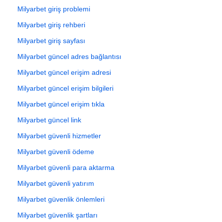
Milyarbet giriş problemi
Milyarbet giriş rehberi
Milyarbet giriş sayfası
Milyarbet güncel adres bağlantısı
Milyarbet güncel erişim adresi
Milyarbet güncel erişim bilgileri
Milyarbet güncel erişim tıkla
Milyarbet güncel link
Milyarbet güvenli hizmetler
Milyarbet güvenli ödeme
Milyarbet güvenli para aktarma
Milyarbet güvenli yatırım
Milyarbet güvenlik önlemleri
Milyarbet güvenlik şartları