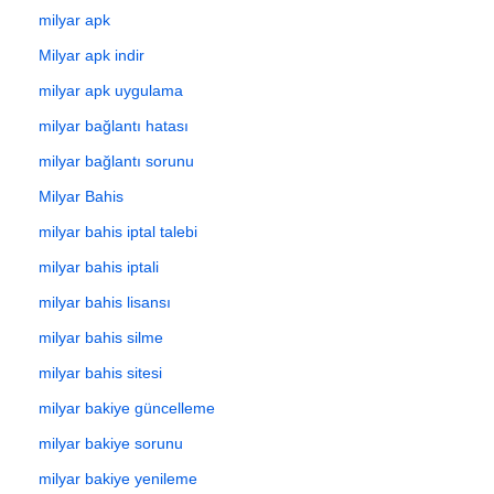
milyar apk
Milyar apk indir
milyar apk uygulama
milyar bağlantı hatası
milyar bağlantı sorunu
Milyar Bahis
milyar bahis iptal talebi
milyar bahis iptali
milyar bahis lisansı
milyar bahis silme
milyar bahis sitesi
milyar bakiye güncelleme
milyar bakiye sorunu
milyar bakiye yenileme