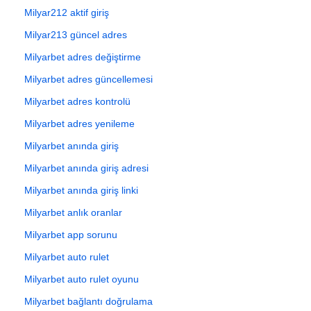
Milyar212 aktif giriş
Milyar213 güncel adres
Milyarbet adres değiştirme
Milyarbet adres güncellemesi
Milyarbet adres kontrolü
Milyarbet adres yenileme
Milyarbet anında giriş
Milyarbet anında giriş adresi
Milyarbet anında giriş linki
Milyarbet anlık oranlar
Milyarbet app sorunu
Milyarbet auto rulet
Milyarbet auto rulet oyunu
Milyarbet bağlantı doğrulama