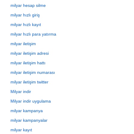
milyar hesap silme
milyar hızlı giriş
milyar hızlı kayıt
milyar hızlı para yatırma
milyar iletişim
milyar iletişim adresi
milyar iletişim hattı
milyar iletişim numarası
milyar iletişim twitter
Milyar indir
Milyar indir uygulama
milyar kampanya
milyar kampanyalar
milyar kayıt