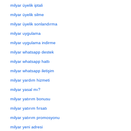
milyar üyelik iptali
milyar üyelik silme
milyar üyelik sonlandırma
milyar uygulama
milyar uygulama indirme
milyar whatsapp destek
milyar whatsapp hattı
milyar whatsapp iletişim
milyar yardım hizmeti
milyar yasal mı?
milyar yatırım bonusu
milyar yatırım fırsatı
milyar yatırım promosyonu
milyar yeni adresi