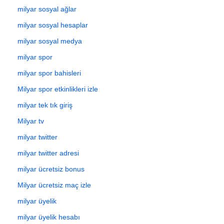
milyar sosyal ağlar
milyar sosyal hesaplar
milyar sosyal medya
milyar spor
milyar spor bahisleri
Milyar spor etkinlikleri izle
milyar tek tık giriş
Milyar tv
milyar twitter
milyar twitter adresi
milyar ücretsiz bonus
Milyar ücretsiz maç izle
milyar üyelik
milyar üyelik hesabı