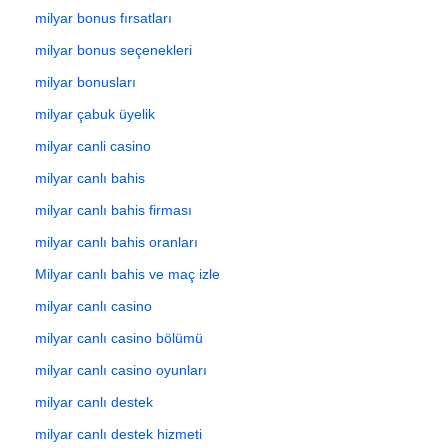
milyar bonus fırsatları
milyar bonus seçenekleri
milyar bonusları
milyar çabuk üyelik
milyar canli casino
milyar canlı bahis
milyar canlı bahis firması
milyar canlı bahis oranları
Milyar canlı bahis ve maç izle
milyar canlı casino
milyar canlı casino bölümü
milyar canlı casino oyunları
milyar canlı destek
milyar canlı destek hizmeti