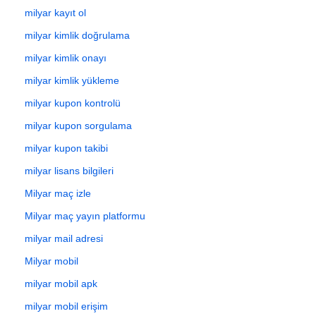
milyar kayıt ol
milyar kimlik doğrulama
milyar kimlik onayı
milyar kimlik yükleme
milyar kupon kontrolü
milyar kupon sorgulama
milyar kupon takibi
milyar lisans bilgileri
Milyar maç izle
Milyar maç yayın platformu
milyar mail adresi
Milyar mobil
milyar mobil apk
milyar mobil erişim