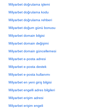
Milyarbet doğrulama işlemi
Milyarbet doğrulama kodu
Milyarbet doğrulama rehberi
Milyarbet doğum günü bonusu
Milyarbet domain bilgisi
Milyarbet domain değişimi
Milyarbet domain güncellemesi
Milyarbet e-posta adresi
Milyarbet e-posta destek
Milyarbet e-posta kullanımı
Milyarbet en yeni giriş bilgisi
Milyarbet engelli adres bilgileri
Milyarbet erişim adresi
Milyarbet erişim engeli