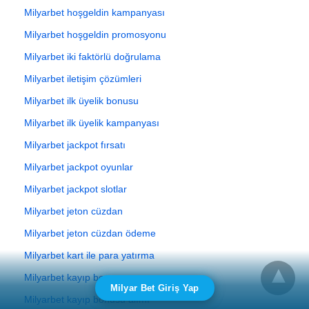
Milyarbet hoşgeldin kampanyası
Milyarbet hoşgeldin promosyonu
Milyarbet iki faktörlü doğrulama
Milyarbet iletişim çözümleri
Milyarbet ilk üyelik bonusu
Milyarbet ilk üyelik kampanyası
Milyarbet jackpot fırsatı
Milyarbet jackpot oyunlar
Milyarbet jackpot slotlar
Milyarbet jeton cüzdan
Milyarbet jeton cüzdan ödeme
Milyarbet kart ile para yatırma
Milyarbet kayıp bonusu
Milyar Bet Giriş Yap
Milyarbet kayıp bonusu alımı