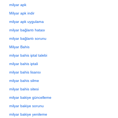
milyar apk
Milyar apk indir
milyar apk uygulama
milyar bağlantı hatası
milyar bağlantı sorunu
Milyar Bahis
milyar bahis iptal talebi
milyar bahis iptali
milyar bahis lisansı
milyar bahis silme
milyar bahis sitesi
milyar bakiye güncelleme
milyar bakiye sorunu
milyar bakiye yenileme