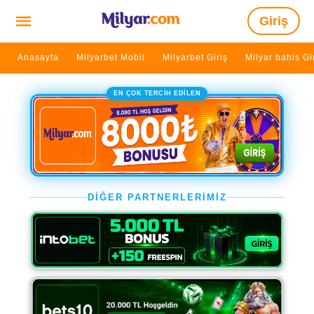
Giriş
Anasayfa
Milyarbet Mobil
Milyarbet Giriş
Milyar bahis Gi
EN ÇOK TERCİH EDİLEN
DİĞER PARTNERLERİMİZ