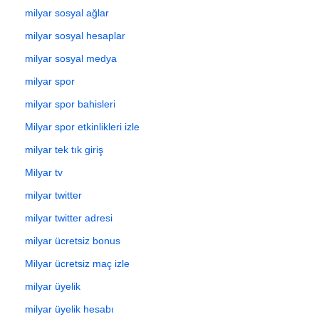
milyar sosyal ağlar
milyar sosyal hesaplar
milyar sosyal medya
milyar spor
milyar spor bahisleri
Milyar spor etkinlikleri izle
milyar tek tık giriş
Milyar tv
milyar twitter
milyar twitter adresi
milyar ücretsiz bonus
Milyar ücretsiz maç izle
milyar üyelik
milyar üyelik hesabı