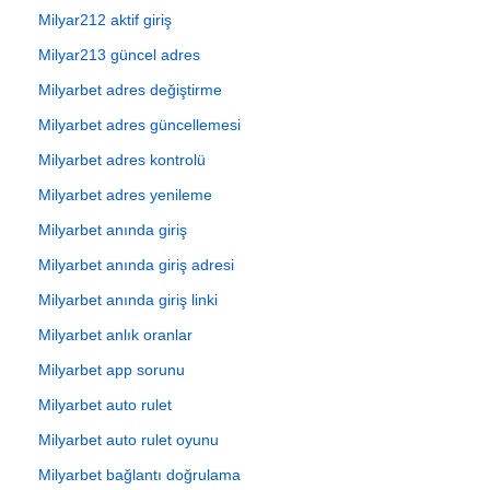
Milyar212 aktif giriş
Milyar213 güncel adres
Milyarbet adres değiştirme
Milyarbet adres güncellemesi
Milyarbet adres kontrolü
Milyarbet adres yenileme
Milyarbet anında giriş
Milyarbet anında giriş adresi
Milyarbet anında giriş linki
Milyarbet anlık oranlar
Milyarbet app sorunu
Milyarbet auto rulet
Milyarbet auto rulet oyunu
Milyarbet bağlantı doğrulama