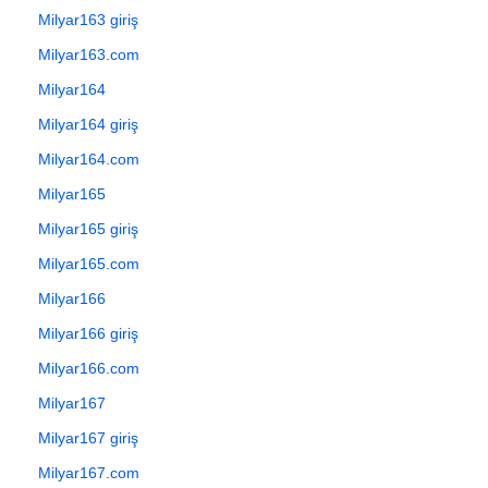
Milyar163 giriş
Milyar163.com
Milyar164
Milyar164 giriş
Milyar164.com
Milyar165
Milyar165 giriş
Milyar165.com
Milyar166
Milyar166 giriş
Milyar166.com
Milyar167
Milyar167 giriş
Milyar167.com