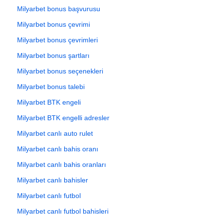
Milyarbet bonus başvurusu
Milyarbet bonus çevrimi
Milyarbet bonus çevrimleri
Milyarbet bonus şartları
Milyarbet bonus seçenekleri
Milyarbet bonus talebi
Milyarbet BTK engeli
Milyarbet BTK engelli adresler
Milyarbet canlı auto rulet
Milyarbet canlı bahis oranı
Milyarbet canlı bahis oranları
Milyarbet canlı bahisler
Milyarbet canlı futbol
Milyarbet canlı futbol bahisleri