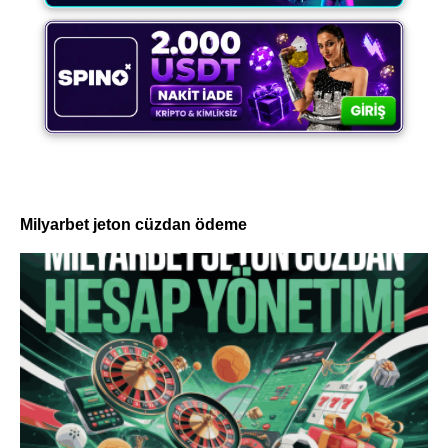
Milyarbet jeton cüzdan ödeme