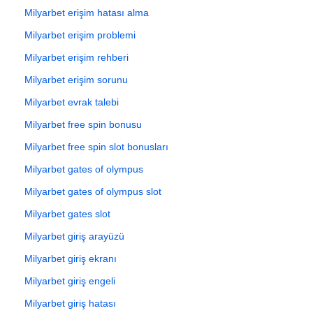
Milyarbet erişim hatası alma
Milyarbet erişim problemi
Milyarbet erişim rehberi
Milyarbet erişim sorunu
Milyarbet evrak talebi
Milyarbet free spin bonusu
Milyarbet free spin slot bonusları
Milyarbet gates of olympus
Milyarbet gates of olympus slot
Milyarbet gates slot
Milyarbet giriş arayüzü
Milyarbet giriş ekranı
Milyarbet giriş engeli
Milyarbet giriş hatası