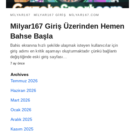
MILYAR167
MILYAR167 GIRIŞ
MILYAR167.COM
Milyar167 Giriş Üzerinden Hemen
Bahse Başla
Bahis ekranına hızlı şekilde ulaşmak isteyen kullanıcılar için
giriş adımı en kritik aşamayı oluşturmaktadır çünkü bağlantı
değiştiğinde eski giriş sayfası…
7 ay önce
Archives
Temmuz 2026
Haziran 2026
Mart 2026
Ocak 2026
Aralık 2025
Kasım 2025