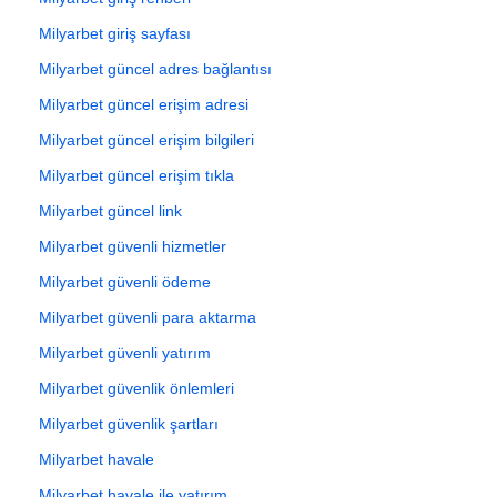
Milyarbet giriş sayfası
Milyarbet güncel adres bağlantısı
Milyarbet güncel erişim adresi
Milyarbet güncel erişim bilgileri
Milyarbet güncel erişim tıkla
Milyarbet güncel link
Milyarbet güvenli hizmetler
Milyarbet güvenli ödeme
Milyarbet güvenli para aktarma
Milyarbet güvenli yatırım
Milyarbet güvenlik önlemleri
Milyarbet güvenlik şartları
Milyarbet havale
Milyarbet havale ile yatırım