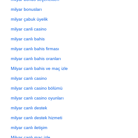
milyar bonusları
milyar çabuk üyelik
milyar canli casino
milyar canlı bahis
milyar canlı bahis firması
milyar canlı bahis oranları
Milyar canlı bahis ve maç izle
milyar canlı casino
milyar canlı casino bölümü
milyar canlı casino oyunları
milyar canlı destek
milyar canlı destek hizmeti
milyar canlı iletişim
Milyar canlı maç izle