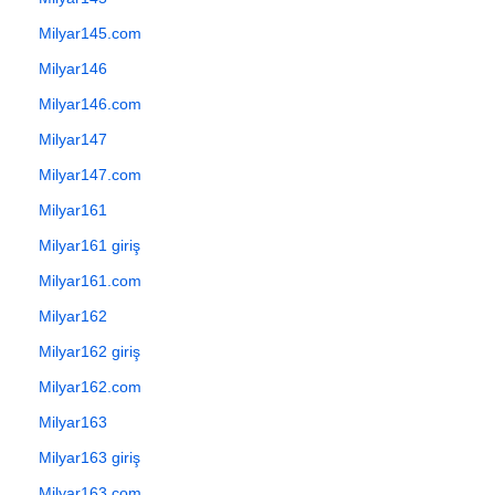
Milyar145.com
Milyar146
Milyar146.com
Milyar147
Milyar147.com
Milyar161
Milyar161 giriş
Milyar161.com
Milyar162
Milyar162 giriş
Milyar162.com
Milyar163
Milyar163 giriş
Milyar163.com