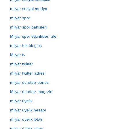
milyar sosyal medya
milyar spor
milyar spor bahisleri
Milyar spor etkinlikleri izle
milyar tek tık giriş
Milyar tv
milyar twitter
milyar twitter adresi
milyar ücretsiz bonus
Milyar ücretsiz maç izle
milyar üyelik
milyar üyelik hesabı
milyar üyelik iptali
milyar üyelik silme