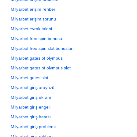
Milyarbet erişim rehberi
Milyarbet erişim sorunu
Milyarbet evrak talebi
Milyarbet free spin bonusu
Milyarbet free spin slot bonusları
Milyarbet gates of olympus
Milyarbet gates of olympus slot
Milyarbet gates slot
Milyarbet giriş arayüzü
Milyarbet giriş ekranı
Milyarbet giriş engeli
Milyarbet giriş hatası
Milyarbet giriş problemi
Milyarbet giriş rehberi