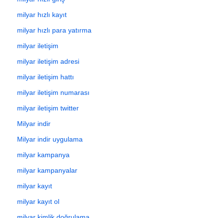
milyar hızlı kayıt
milyar hızlı para yatırma
milyar iletişim
milyar iletişim adresi
milyar iletişim hattı
milyar iletişim numarası
milyar iletişim twitter
Milyar indir
Milyar indir uygulama
milyar kampanya
milyar kampanyalar
milyar kayıt
milyar kayıt ol
milyar kimlik doğrulama