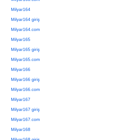
Milyar164
Milyar164 giriş
Milyar164.com
Milyar165
Milyar165 giriş
Milyar165.com
Milyar166
Milyar166 giriş
Milyar166.com
Milyar167
Milyar167 giriş
Milyar167.com
Milyar168
Milyar168 giriş