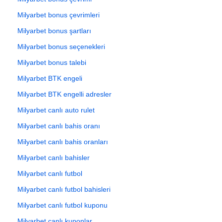
Milyarbet bonus çevrimleri
Milyarbet bonus şartları
Milyarbet bonus seçenekleri
Milyarbet bonus talebi
Milyarbet BTK engeli
Milyarbet BTK engelli adresler
Milyarbet canlı auto rulet
Milyarbet canlı bahis oranı
Milyarbet canlı bahis oranları
Milyarbet canlı bahisler
Milyarbet canlı futbol
Milyarbet canlı futbol bahisleri
Milyarbet canlı futbol kuponu
Milyarbet canlı kuponlar