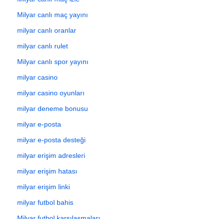
Milyar canlı maç yayını
milyar canlı oranlar
milyar canlı rulet
Milyar canlı spor yayını
milyar casino
milyar casino oyunları
milyar deneme bonusu
milyar e-posta
milyar e-posta desteği
milyar erişim adresleri
milyar erişim hatası
milyar erişim linki
milyar futbol bahis
Milyar futbol karşılaşmaları