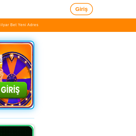
Giriş
ilyar Bet Yeni Adres