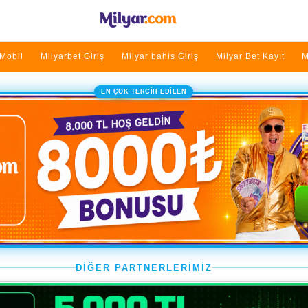
 Mobil
Milyarbet Giriş
Milyar bahis Giriş
Milyar Bet Kayıt
M
EN ÇOK TERCİH EDİLEN
DİĞER PARTNERLERİMİZ