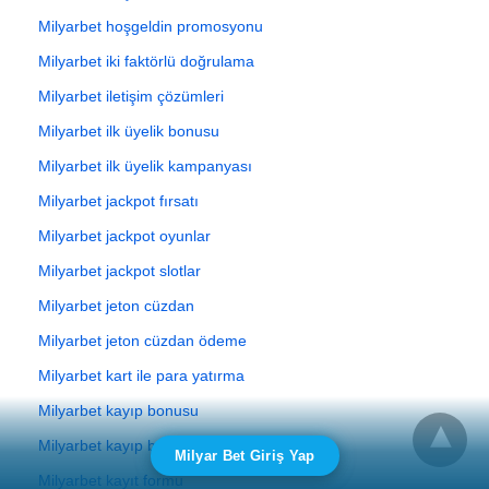
Milyarbet hoşgeldin promosyonu
Milyarbet iki faktörlü doğrulama
Milyarbet iletişim çözümleri
Milyarbet ilk üyelik bonusu
Milyarbet ilk üyelik kampanyası
Milyarbet jackpot fırsatı
Milyarbet jackpot oyunlar
Milyarbet jackpot slotlar
Milyarbet jeton cüzdan
Milyarbet jeton cüzdan ödeme
Milyarbet kart ile para yatırma
Milyarbet kayıp bonusu
Milyarbet kayıp bonusu alımı
Milyar Bet Giriş Yap
Milyarbet kayıt formu