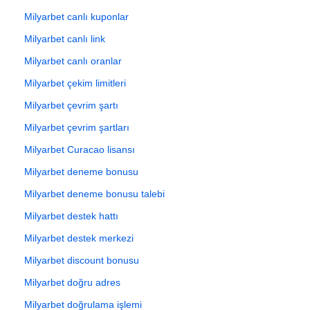
Milyarbet canlı kuponlar
Milyarbet canlı link
Milyarbet canlı oranlar
Milyarbet çekim limitleri
Milyarbet çevrim şartı
Milyarbet çevrim şartları
Milyarbet Curacao lisansı
Milyarbet deneme bonusu
Milyarbet deneme bonusu talebi
Milyarbet destek hattı
Milyarbet destek merkezi
Milyarbet discount bonusu
Milyarbet doğru adres
Milyarbet doğrulama işlemi