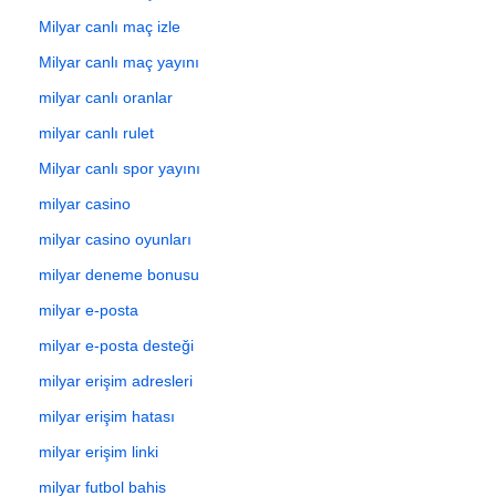
Milyar canlı maç izle
Milyar canlı maç yayını
milyar canlı oranlar
milyar canlı rulet
Milyar canlı spor yayını
milyar casino
milyar casino oyunları
milyar deneme bonusu
milyar e-posta
milyar e-posta desteği
milyar erişim adresleri
milyar erişim hatası
milyar erişim linki
milyar futbol bahis