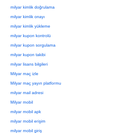
milyar kimlik doğrulama
milyar kimlik onayı
milyar kimlik yükleme
milyar kupon kontrolü
milyar kupon sorgulama
milyar kupon takibi
milyar lisans bilgileri
Milyar maç izle
Milyar maç yayın platformu
milyar mail adresi
Milyar mobil
milyar mobil apk
milyar mobil erişim
milyar mobil giriş