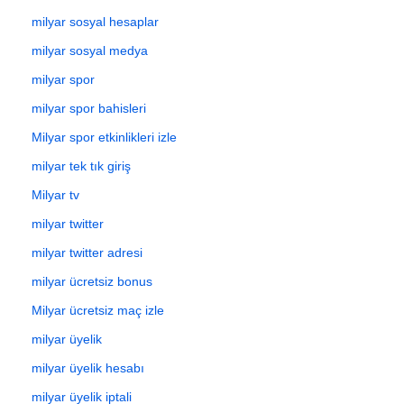
milyar sosyal hesaplar
milyar sosyal medya
milyar spor
milyar spor bahisleri
Milyar spor etkinlikleri izle
milyar tek tık giriş
Milyar tv
milyar twitter
milyar twitter adresi
milyar ücretsiz bonus
Milyar ücretsiz maç izle
milyar üyelik
milyar üyelik hesabı
milyar üyelik iptali