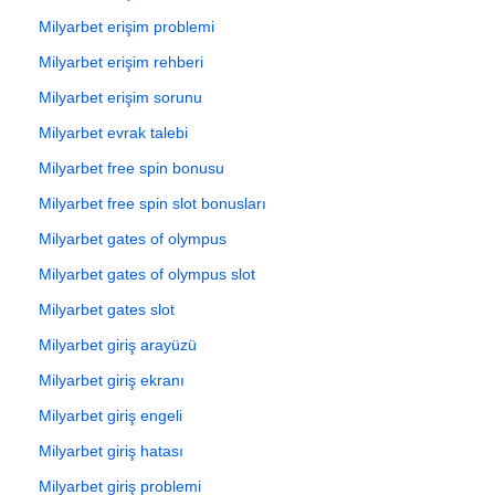
Milyarbet erişim problemi
Milyarbet erişim rehberi
Milyarbet erişim sorunu
Milyarbet evrak talebi
Milyarbet free spin bonusu
Milyarbet free spin slot bonusları
Milyarbet gates of olympus
Milyarbet gates of olympus slot
Milyarbet gates slot
Milyarbet giriş arayüzü
Milyarbet giriş ekranı
Milyarbet giriş engeli
Milyarbet giriş hatası
Milyarbet giriş problemi