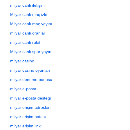
milyar canlı iletişim
Milyar canlı maç izle
Milyar canlı maç yayını
milyar canlı oranlar
milyar canlı rulet
Milyar canlı spor yayını
milyar casino
milyar casino oyunları
milyar deneme bonusu
milyar e-posta
milyar e-posta desteği
milyar erişim adresleri
milyar erişim hatası
milyar erişim linki