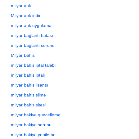
milyar apk
Milyar apk indir
milyar apk uygulama
milyar bağlantı hatası
milyar bağlantı sorunu
Milyar Bahis
milyar bahis iptal talebi
milyar bahis iptali
milyar bahis lisansı
milyar bahis silme
milyar bahis sitesi
milyar bakiye güncelleme
milyar bakiye sorunu
milyar bakiye yenileme