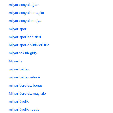
milyar sosyal ağlar
milyar sosyal hesaplar
milyar sosyal medya
milyar spor
milyar spor bahisleri
Milyar spor etkinlikleri izle
milyar tek tık giriş
Milyar tv
milyar twitter
milyar twitter adresi
milyar ücretsiz bonus
Milyar ücretsiz maç izle
milyar üyelik
milyar üyelik hesabı