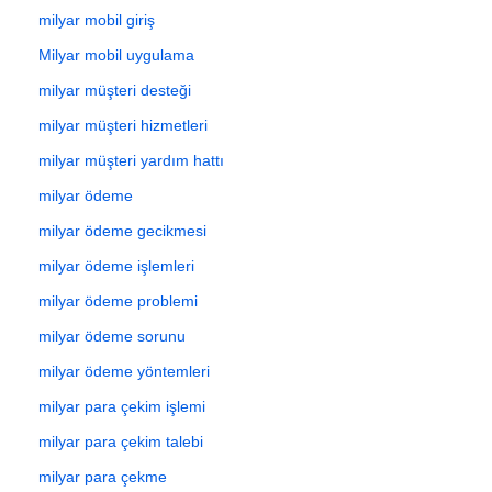
milyar mobil giriş
Milyar mobil uygulama
milyar müşteri desteği
milyar müşteri hizmetleri
milyar müşteri yardım hattı
milyar ödeme
milyar ödeme gecikmesi
milyar ödeme işlemleri
milyar ödeme problemi
milyar ödeme sorunu
milyar ödeme yöntemleri
milyar para çekim işlemi
milyar para çekim talebi
milyar para çekme