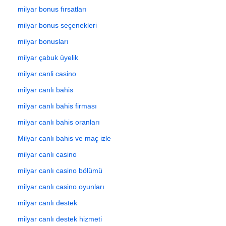
milyar bonus fırsatları
milyar bonus seçenekleri
milyar bonusları
milyar çabuk üyelik
milyar canli casino
milyar canlı bahis
milyar canlı bahis firması
milyar canlı bahis oranları
Milyar canlı bahis ve maç izle
milyar canlı casino
milyar canlı casino bölümü
milyar canlı casino oyunları
milyar canlı destek
milyar canlı destek hizmeti