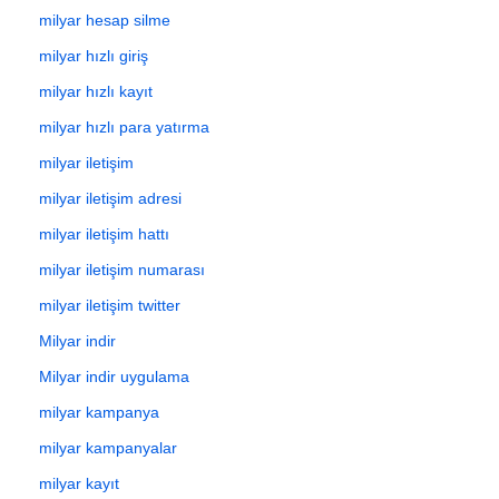
milyar hesap silme
milyar hızlı giriş
milyar hızlı kayıt
milyar hızlı para yatırma
milyar iletişim
milyar iletişim adresi
milyar iletişim hattı
milyar iletişim numarası
milyar iletişim twitter
Milyar indir
Milyar indir uygulama
milyar kampanya
milyar kampanyalar
milyar kayıt