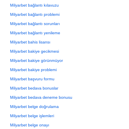
Milyarbet bağlantı kılavuzu
Milyarbet bağlantı problemi
Milyarbet bağlantı sorunları
Milyarbet bağlantı yenileme
Milyarbet bahis lisansı
Milyarbet bakiye gecikmesi
Milyarbet bakiye görünmüyor
Milyarbet bakiye problemi
Milyarbet başvuru formu
Milyarbet bedava bonuslar
Milyarbet bedava deneme bonusu
Milyarbet belge doğrulama
Milyarbet belge işlemleri
Milyarbet belge onayı