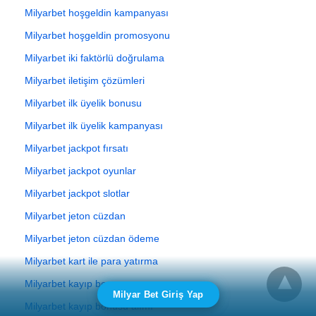
Milyarbet hoşgeldin kampanyası
Milyarbet hoşgeldin promosyonu
Milyarbet iki faktörlü doğrulama
Milyarbet iletişim çözümleri
Milyarbet ilk üyelik bonusu
Milyarbet ilk üyelik kampanyası
Milyarbet jackpot fırsatı
Milyarbet jackpot oyunlar
Milyarbet jackpot slotlar
Milyarbet jeton cüzdan
Milyarbet jeton cüzdan ödeme
Milyarbet kart ile para yatırma
Milyarbet kayıp bonusu
Milyar Bet Giriş Yap
Milyarbet kayıp bonusu alımı