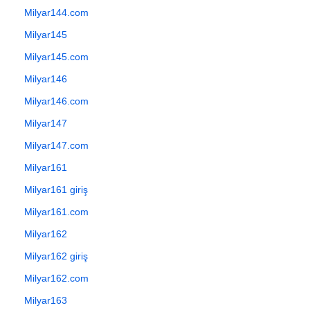
Milyar144.com
Milyar145
Milyar145.com
Milyar146
Milyar146.com
Milyar147
Milyar147.com
Milyar161
Milyar161 giriş
Milyar161.com
Milyar162
Milyar162 giriş
Milyar162.com
Milyar163