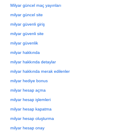
Milyar güncel maç yayınları
milyar güncel site
milyar güvenli giriş
milyar güvenli site
milyar güvenlik
milyar hakkında
milyar hakkında detaylar
milyar hakkında merak edilenler
milyar hediye bonus
milyar hesap açma
milyar hesap işlemleri
milyar hesap kapatma
milyar hesap oluşturma
milyar hesap onay