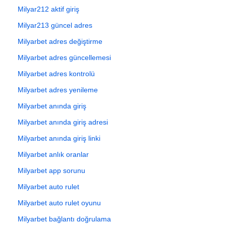
Milyar212 aktif giriş
Milyar213 güncel adres
Milyarbet adres değiştirme
Milyarbet adres güncellemesi
Milyarbet adres kontrolü
Milyarbet adres yenileme
Milyarbet anında giriş
Milyarbet anında giriş adresi
Milyarbet anında giriş linki
Milyarbet anlık oranlar
Milyarbet app sorunu
Milyarbet auto rulet
Milyarbet auto rulet oyunu
Milyarbet bağlantı doğrulama