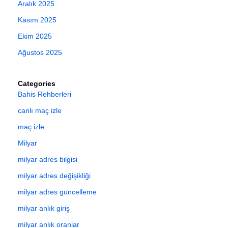
Aralık 2025
Kasım 2025
Ekim 2025
Ağustos 2025
Categories
Bahis Rehberleri
canlı maç izle
maç izle
Milyar
milyar adres bilgisi
milyar adres değişikliği
milyar adres güncelleme
milyar anlık giriş
milyar anlık oranlar