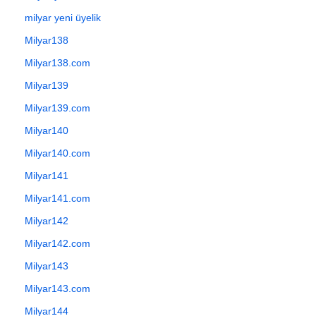
milyar yeni üyelik
Milyar138
Milyar138.com
Milyar139
Milyar139.com
Milyar140
Milyar140.com
Milyar141
Milyar141.com
Milyar142
Milyar142.com
Milyar143
Milyar143.com
Milyar144