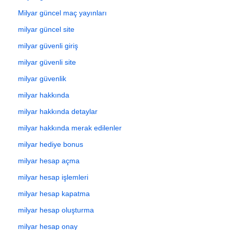
Milyar güncel maç yayınları
milyar güncel site
milyar güvenli giriş
milyar güvenli site
milyar güvenlik
milyar hakkında
milyar hakkında detaylar
milyar hakkında merak edilenler
milyar hediye bonus
milyar hesap açma
milyar hesap işlemleri
milyar hesap kapatma
milyar hesap oluşturma
milyar hesap onay