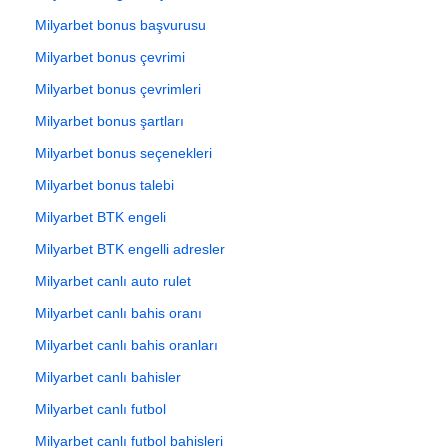
Milyarbet bonus başvurusu
Milyarbet bonus çevrimi
Milyarbet bonus çevrimleri
Milyarbet bonus şartları
Milyarbet bonus seçenekleri
Milyarbet bonus talebi
Milyarbet BTK engeli
Milyarbet BTK engelli adresler
Milyarbet canlı auto rulet
Milyarbet canlı bahis oranı
Milyarbet canlı bahis oranları
Milyarbet canlı bahisler
Milyarbet canlı futbol
Milyarbet canlı futbol bahisleri