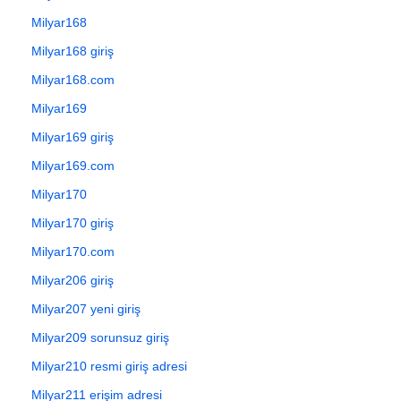
Milyar168
Milyar168 giriş
Milyar168.com
Milyar169
Milyar169 giriş
Milyar169.com
Milyar170
Milyar170 giriş
Milyar170.com
Milyar206 giriş
Milyar207 yeni giriş
Milyar209 sorunsuz giriş
Milyar210 resmi giriş adresi
Milyar211 erişim adresi