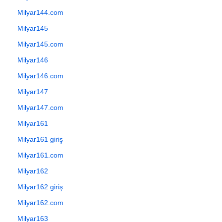
Milyar144.com
Milyar145
Milyar145.com
Milyar146
Milyar146.com
Milyar147
Milyar147.com
Milyar161
Milyar161 giriş
Milyar161.com
Milyar162
Milyar162 giriş
Milyar162.com
Milyar163