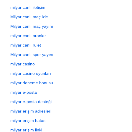
milyar canlı iletişim
Milyar canlı maç izle
Milyar canlı maç yayını
milyar canlı oranlar
milyar canlı rulet
Milyar canlı spor yayını
milyar casino
milyar casino oyunları
milyar deneme bonusu
milyar e-posta
milyar e-posta desteği
milyar erişim adresleri
milyar erişim hatası
milyar erişim linki