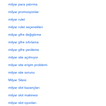
milyar para yatırma
milyar promosyonlar
milyar rulet
milyar rulet seçenekleri
milyar şifre değiştirme
milyar şifre sıfırlama
milyar şifre yenileme
milyar site açılmıyor
milyar site erişim problemi
milyar site sorunu
Milyar Sitesi
milyar slot kazançları
milyar slot makinesi
milyar slot oyunları