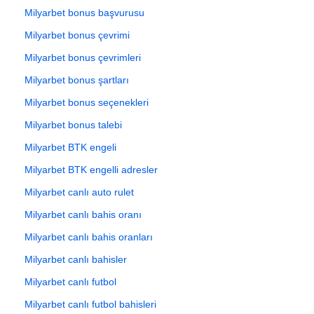
Milyarbet bonus başvurusu
Milyarbet bonus çevrimi
Milyarbet bonus çevrimleri
Milyarbet bonus şartları
Milyarbet bonus seçenekleri
Milyarbet bonus talebi
Milyarbet BTK engeli
Milyarbet BTK engelli adresler
Milyarbet canlı auto rulet
Milyarbet canlı bahis oranı
Milyarbet canlı bahis oranları
Milyarbet canlı bahisler
Milyarbet canlı futbol
Milyarbet canlı futbol bahisleri