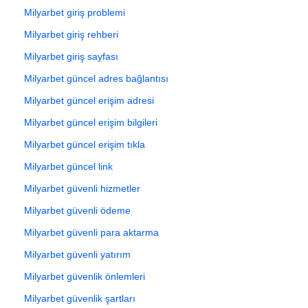
Milyarbet giriş problemi
Milyarbet giriş rehberi
Milyarbet giriş sayfası
Milyarbet güncel adres bağlantısı
Milyarbet güncel erişim adresi
Milyarbet güncel erişim bilgileri
Milyarbet güncel erişim tıkla
Milyarbet güncel link
Milyarbet güvenli hizmetler
Milyarbet güvenli ödeme
Milyarbet güvenli para aktarma
Milyarbet güvenli yatırım
Milyarbet güvenlik önlemleri
Milyarbet güvenlik şartları