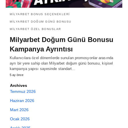
MILYARBET BONUS SEÇENEKLERI
MILYARBET DOĞUM GÜNÜ BONUSU
MILYARBET ÖZEL BONUSLAR
Milyarbet Doğum Günü Bonusu
Kampanya Ayrıntısı
Kullanıcılara özel dönemlerde sunulan promosyonlar arasında
ayrı bir yere sahip olan Milyarbet doğum günü bonusu, kişisel
kampanya yapısı sayesinde standart…
5 ay önce
Archives
Temmuz 2026
Haziran 2026
Mart 2026
Ocak 2026
Aralık 2025