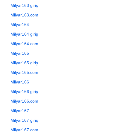
Milyar163 giriş
Milyar163.com
Milyar164
Milyar164 giriş
Milyar164.com
Milyar165
Milyar165 giriş
Milyar165.com
Milyar166
Milyar166 giriş
Milyar166.com
Milyar167
Milyar167 giriş
Milyar167.com