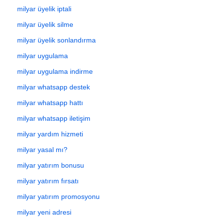
milyar üyelik iptali
milyar üyelik silme
milyar üyelik sonlandırma
milyar uygulama
milyar uygulama indirme
milyar whatsapp destek
milyar whatsapp hattı
milyar whatsapp iletişim
milyar yardım hizmeti
milyar yasal mı?
milyar yatırım bonusu
milyar yatırım fırsatı
milyar yatırım promosyonu
milyar yeni adresi