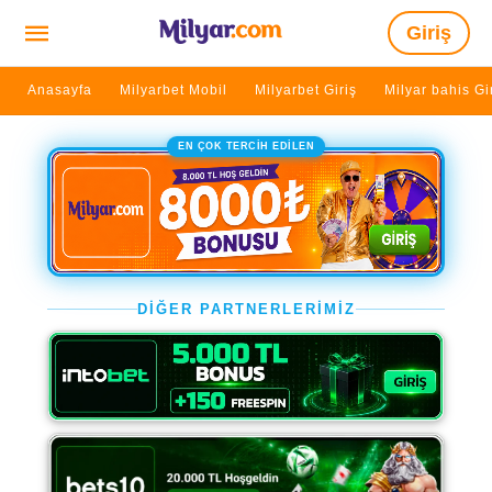
Giriş
Anasayfa
Milyarbet Mobil
Milyarbet Giriş
Milyar bahis Gi
EN ÇOK TERCİH EDİLEN
DİĞER PARTNERLERİMİZ