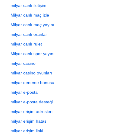
milyar canlı iletişim
Milyar canlı maç izle
Milyar canlı maç yayını
milyar canlı oranlar
milyar canlı rulet
Milyar canlı spor yayını
milyar casino
milyar casino oyunları
milyar deneme bonusu
milyar e-posta
milyar e-posta desteği
milyar erişim adresleri
milyar erişim hatası
milyar erişim linki