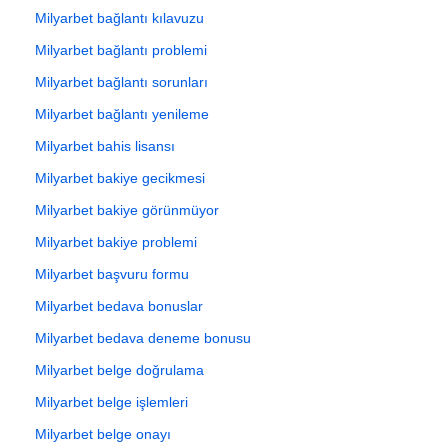
Milyarbet bağlantı kılavuzu
Milyarbet bağlantı problemi
Milyarbet bağlantı sorunları
Milyarbet bağlantı yenileme
Milyarbet bahis lisansı
Milyarbet bakiye gecikmesi
Milyarbet bakiye görünmüyor
Milyarbet bakiye problemi
Milyarbet başvuru formu
Milyarbet bedava bonuslar
Milyarbet bedava deneme bonusu
Milyarbet belge doğrulama
Milyarbet belge işlemleri
Milyarbet belge onayı