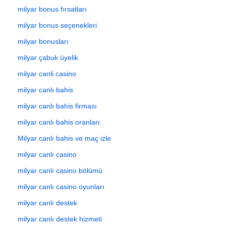
milyar bonus fırsatları
milyar bonus seçenekleri
milyar bonusları
milyar çabuk üyelik
milyar canli casino
milyar canlı bahis
milyar canlı bahis firması
milyar canlı bahis oranları
Milyar canlı bahis ve maç izle
milyar canlı casino
milyar canlı casino bölümü
milyar canlı casino oyunları
milyar canlı destek
milyar canlı destek hizmeti