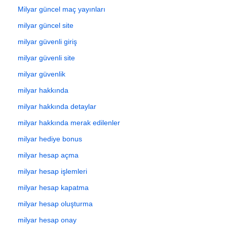
Milyar güncel maç yayınları
milyar güncel site
milyar güvenli giriş
milyar güvenli site
milyar güvenlik
milyar hakkında
milyar hakkında detaylar
milyar hakkında merak edilenler
milyar hediye bonus
milyar hesap açma
milyar hesap işlemleri
milyar hesap kapatma
milyar hesap oluşturma
milyar hesap onay