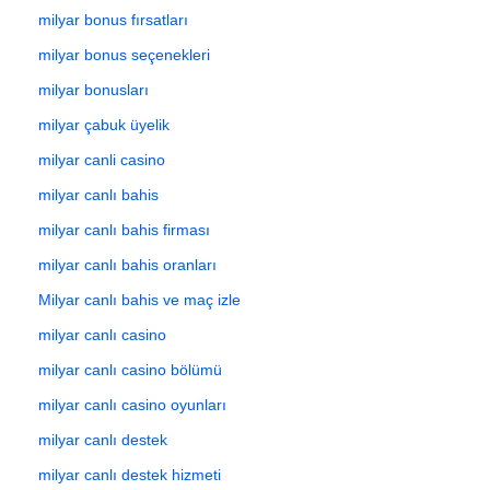
milyar bonus fırsatları
milyar bonus seçenekleri
milyar bonusları
milyar çabuk üyelik
milyar canli casino
milyar canlı bahis
milyar canlı bahis firması
milyar canlı bahis oranları
Milyar canlı bahis ve maç izle
milyar canlı casino
milyar canlı casino bölümü
milyar canlı casino oyunları
milyar canlı destek
milyar canlı destek hizmeti