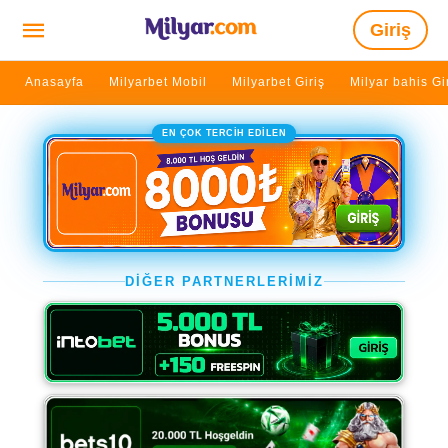
Giriş
Anasayfa
Milyarbet Mobil
Milyarbet Giriş
Milyar bahis Gi
EN ÇOK TERCİH EDİLEN
DİĞER PARTNERLERİMİZ