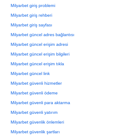
Milyarbet giriş problemi
Milyarbet giriş rehberi
Milyarbet giriş sayfası
Milyarbet güncel adres bağlantısı
Milyarbet güncel erişim adresi
Milyarbet güncel erişim bilgileri
Milyarbet güncel erişim tıkla
Milyarbet güncel link
Milyarbet güvenli hizmetler
Milyarbet güvenli ödeme
Milyarbet güvenli para aktarma
Milyarbet güvenli yatırım
Milyarbet güvenlik önlemleri
Milyarbet güvenlik şartları