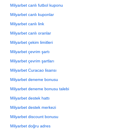
Milyarbet canlı futbol kuponu
Milyarbet canlı kuponlar
Milyarbet canlı link
Milyarbet canlı oranlar
Milyarbet çekim limitleri
Milyarbet çevrim şartı
Milyarbet çevrim şartları
Milyarbet Curacao lisansı
Milyarbet deneme bonusu
Milyarbet deneme bonusu talebi
Milyarbet destek hattı
Milyarbet destek merkezi
Milyarbet discount bonusu
Milyarbet doğru adres