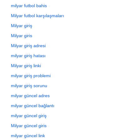
milyar futbol bahis
Milyar futbol karşılaşmaları
Milyar giriş
Milyar giris
Milyar giriş adresi
milyar giriş hatası
Milyar giriş linki
milyar giriş problemi
milyar giriş sorunu
milyar güncel adres
milyar güncel bağlantı
milyar güncel giriş
Milyar güncel giris
milyar güncel link