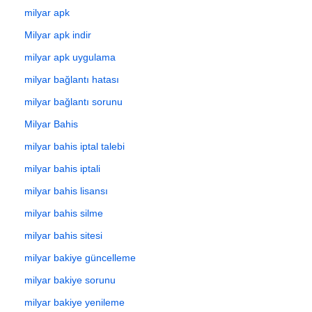
milyar apk
Milyar apk indir
milyar apk uygulama
milyar bağlantı hatası
milyar bağlantı sorunu
Milyar Bahis
milyar bahis iptal talebi
milyar bahis iptali
milyar bahis lisansı
milyar bahis silme
milyar bahis sitesi
milyar bakiye güncelleme
milyar bakiye sorunu
milyar bakiye yenileme