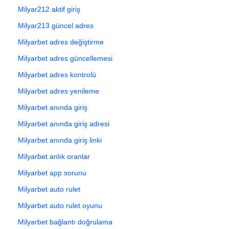
Milyar212 aktif giriş
Milyar213 güncel adres
Milyarbet adres değiştirme
Milyarbet adres güncellemesi
Milyarbet adres kontrolü
Milyarbet adres yenileme
Milyarbet anında giriş
Milyarbet anında giriş adresi
Milyarbet anında giriş linki
Milyarbet anlık oranlar
Milyarbet app sorunu
Milyarbet auto rulet
Milyarbet auto rulet oyunu
Milyarbet bağlantı doğrulama