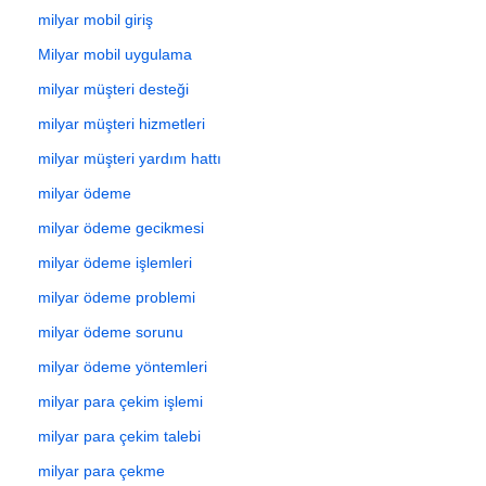
milyar mobil giriş
Milyar mobil uygulama
milyar müşteri desteği
milyar müşteri hizmetleri
milyar müşteri yardım hattı
milyar ödeme
milyar ödeme gecikmesi
milyar ödeme işlemleri
milyar ödeme problemi
milyar ödeme sorunu
milyar ödeme yöntemleri
milyar para çekim işlemi
milyar para çekim talebi
milyar para çekme