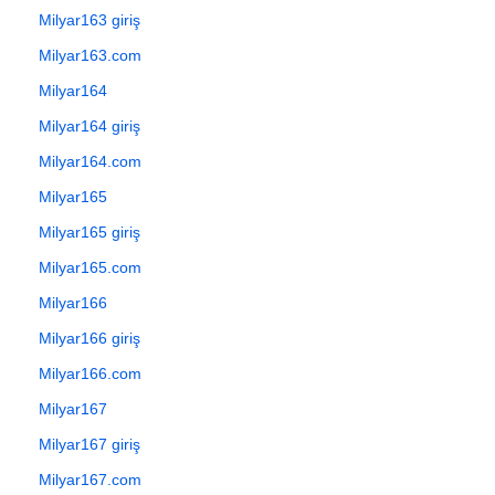
Milyar163 giriş
Milyar163.com
Milyar164
Milyar164 giriş
Milyar164.com
Milyar165
Milyar165 giriş
Milyar165.com
Milyar166
Milyar166 giriş
Milyar166.com
Milyar167
Milyar167 giriş
Milyar167.com