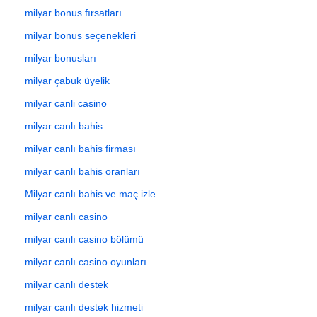
milyar bonus fırsatları
milyar bonus seçenekleri
milyar bonusları
milyar çabuk üyelik
milyar canli casino
milyar canlı bahis
milyar canlı bahis firması
milyar canlı bahis oranları
Milyar canlı bahis ve maç izle
milyar canlı casino
milyar canlı casino bölümü
milyar canlı casino oyunları
milyar canlı destek
milyar canlı destek hizmeti