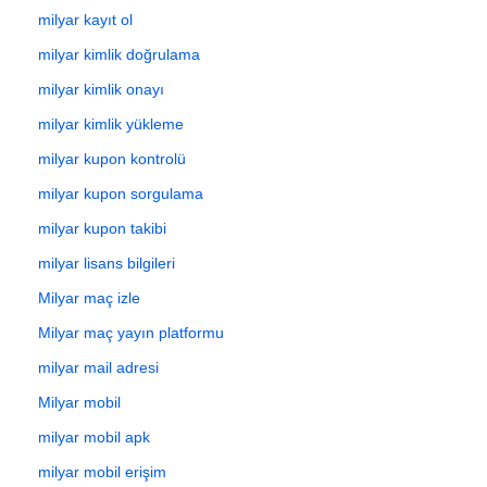
milyar kayıt ol
milyar kimlik doğrulama
milyar kimlik onayı
milyar kimlik yükleme
milyar kupon kontrolü
milyar kupon sorgulama
milyar kupon takibi
milyar lisans bilgileri
Milyar maç izle
Milyar maç yayın platformu
milyar mail adresi
Milyar mobil
milyar mobil apk
milyar mobil erişim