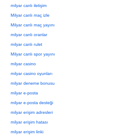
milyar canlı iletişim
Milyar canlı maç izle
Milyar canlı maç yayını
milyar canlı oranlar
milyar canlı rulet
Milyar canlı spor yayını
milyar casino
milyar casino oyunları
milyar deneme bonusu
milyar e-posta
milyar e-posta desteği
milyar erişim adresleri
milyar erişim hatası
milyar erişim linki