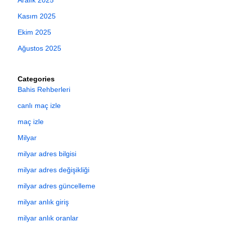
Kasım 2025
Ekim 2025
Ağustos 2025
Categories
Bahis Rehberleri
canlı maç izle
maç izle
Milyar
milyar adres bilgisi
milyar adres değişikliği
milyar adres güncelleme
milyar anlık giriş
milyar anlık oranlar