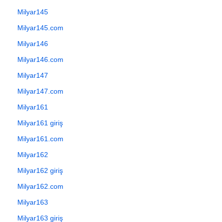
Milyar145
Milyar145.com
Milyar146
Milyar146.com
Milyar147
Milyar147.com
Milyar161
Milyar161 giriş
Milyar161.com
Milyar162
Milyar162 giriş
Milyar162.com
Milyar163
Milyar163 giriş