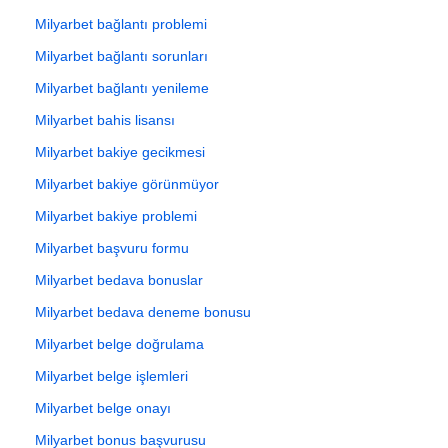
Milyarbet bağlantı problemi
Milyarbet bağlantı sorunları
Milyarbet bağlantı yenileme
Milyarbet bahis lisansı
Milyarbet bakiye gecikmesi
Milyarbet bakiye görünmüyor
Milyarbet bakiye problemi
Milyarbet başvuru formu
Milyarbet bedava bonuslar
Milyarbet bedava deneme bonusu
Milyarbet belge doğrulama
Milyarbet belge işlemleri
Milyarbet belge onayı
Milyarbet bonus başvurusu