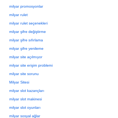
milyar promosyonlar
milyar rulet
milyar rulet seçenekleri
milyar şifre değiştirme
milyar şifre sıfırlama
milyar şifre yenileme
milyar site açılmıyor
milyar site erişim problemi
milyar site sorunu
Milyar Sitesi
milyar slot kazançları
milyar slot makinesi
milyar slot oyunları
milyar sosyal ağlar