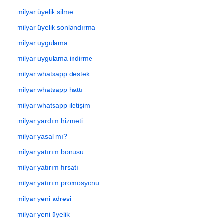
milyar üyelik silme
milyar üyelik sonlandırma
milyar uygulama
milyar uygulama indirme
milyar whatsapp destek
milyar whatsapp hattı
milyar whatsapp iletişim
milyar yardım hizmeti
milyar yasal mı?
milyar yatırım bonusu
milyar yatırım fırsatı
milyar yatırım promosyonu
milyar yeni adresi
milyar yeni üyelik