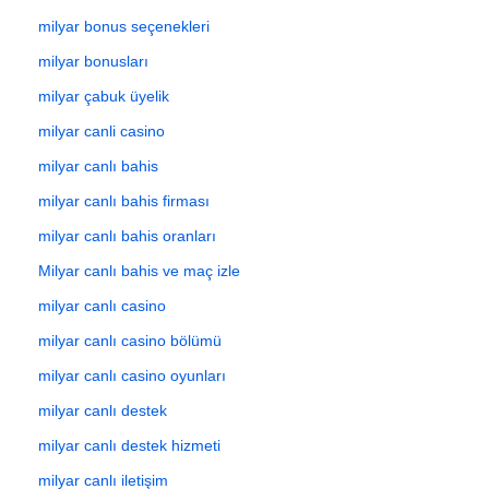
milyar bonus seçenekleri
milyar bonusları
milyar çabuk üyelik
milyar canli casino
milyar canlı bahis
milyar canlı bahis firması
milyar canlı bahis oranları
Milyar canlı bahis ve maç izle
milyar canlı casino
milyar canlı casino bölümü
milyar canlı casino oyunları
milyar canlı destek
milyar canlı destek hizmeti
milyar canlı iletişim