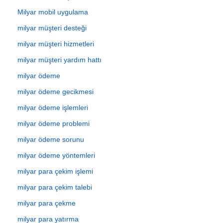
Milyar mobil uygulama
milyar müşteri desteği
milyar müşteri hizmetleri
milyar müşteri yardım hattı
milyar ödeme
milyar ödeme gecikmesi
milyar ödeme işlemleri
milyar ödeme problemi
milyar ödeme sorunu
milyar ödeme yöntemleri
milyar para çekim işlemi
milyar para çekim talebi
milyar para çekme
milyar para yatırma