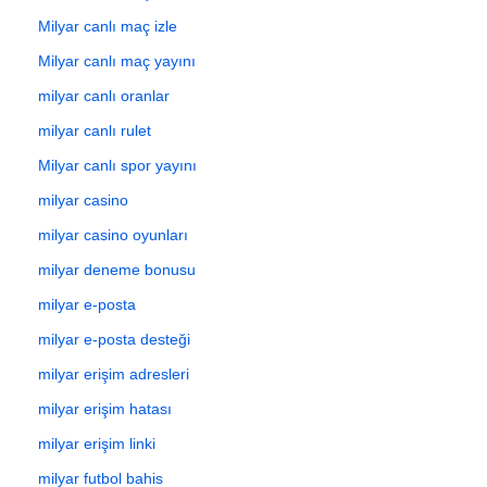
Milyar canlı maç izle
Milyar canlı maç yayını
milyar canlı oranlar
milyar canlı rulet
Milyar canlı spor yayını
milyar casino
milyar casino oyunları
milyar deneme bonusu
milyar e-posta
milyar e-posta desteği
milyar erişim adresleri
milyar erişim hatası
milyar erişim linki
milyar futbol bahis