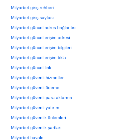
Milyarbet giriş rehberi
Milyarbet giriş sayfası
Milyarbet güncel adres bağlantısı
Milyarbet güncel erişim adresi
Milyarbet güncel erişim bilgileri
Milyarbet güncel erişim tıkla
Milyarbet güncel link
Milyarbet güvenli hizmetler
Milyarbet güvenli ödeme
Milyarbet güvenli para aktarma
Milyarbet güvenli yatırım
Milyarbet güvenlik önlemleri
Milyarbet güvenlik şartları
Milyarbet havale