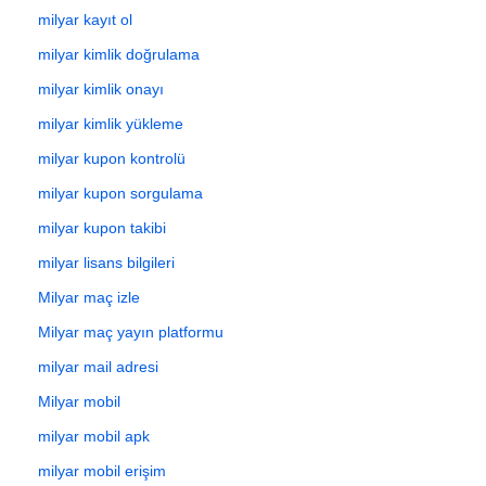
milyar kayıt ol
milyar kimlik doğrulama
milyar kimlik onayı
milyar kimlik yükleme
milyar kupon kontrolü
milyar kupon sorgulama
milyar kupon takibi
milyar lisans bilgileri
Milyar maç izle
Milyar maç yayın platformu
milyar mail adresi
Milyar mobil
milyar mobil apk
milyar mobil erişim