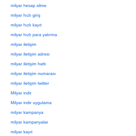
milyar hesap silme
milyar hızlı giriş
milyar hızlı kayıt
milyar hızlı para yatırma
milyar iletişim
milyar iletişim adresi
milyar iletişim hattı
milyar iletişim numarası
milyar iletişim twitter
Milyar indir
Milyar indir uygulama
milyar kampanya
milyar kampanyalar
milyar kayıt