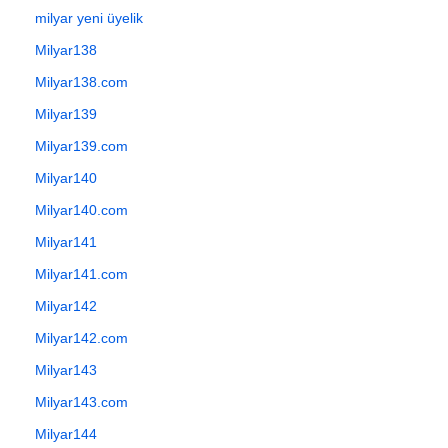
milyar yeni üyelik
Milyar138
Milyar138.com
Milyar139
Milyar139.com
Milyar140
Milyar140.com
Milyar141
Milyar141.com
Milyar142
Milyar142.com
Milyar143
Milyar143.com
Milyar144