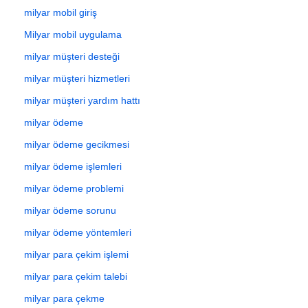
milyar mobil giriş
Milyar mobil uygulama
milyar müşteri desteği
milyar müşteri hizmetleri
milyar müşteri yardım hattı
milyar ödeme
milyar ödeme gecikmesi
milyar ödeme işlemleri
milyar ödeme problemi
milyar ödeme sorunu
milyar ödeme yöntemleri
milyar para çekim işlemi
milyar para çekim talebi
milyar para çekme