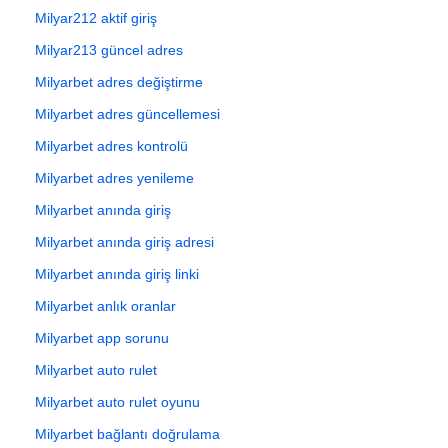
Milyar212 aktif giriş
Milyar213 güncel adres
Milyarbet adres değiştirme
Milyarbet adres güncellemesi
Milyarbet adres kontrolü
Milyarbet adres yenileme
Milyarbet anında giriş
Milyarbet anında giriş adresi
Milyarbet anında giriş linki
Milyarbet anlık oranlar
Milyarbet app sorunu
Milyarbet auto rulet
Milyarbet auto rulet oyunu
Milyarbet bağlantı doğrulama