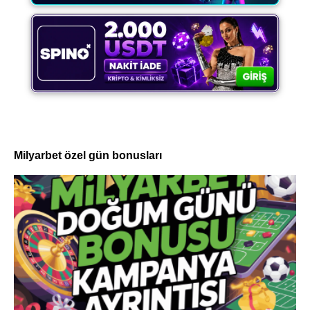
Milyarbet özel gün bonusları