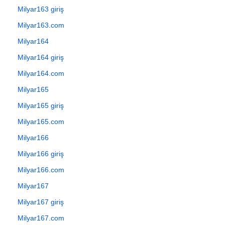
Milyar163 giriş
Milyar163.com
Milyar164
Milyar164 giriş
Milyar164.com
Milyar165
Milyar165 giriş
Milyar165.com
Milyar166
Milyar166 giriş
Milyar166.com
Milyar167
Milyar167 giriş
Milyar167.com