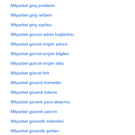
Milyarbet giriş problemi
Milyarbet giriş rehberi
Milyarbet giriş sayfası
Milyarbet güncel adres bağlantısı
Milyarbet güncel erişim adresi
Milyarbet güncel erişim bilgileri
Milyarbet güncel erişim tıkla
Milyarbet güncel link
Milyarbet güvenli hizmetler
Milyarbet güvenli ödeme
Milyarbet güvenli para aktarma
Milyarbet güvenli yatırım
Milyarbet güvenlik önlemleri
Milyarbet güvenlik şartları