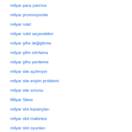
milyar para yatırma
milyar promosyonlar
milyar rulet
milyar rulet seçenekleri
milyar şifre değiştirme
milyar şifre sıfırlama
milyar şifre yenileme
milyar site açılmıyor
milyar site erişim problemi
milyar site sorunu
Milyar Sitesi
milyar slot kazançları
milyar slot makinesi
milyar slot oyunları