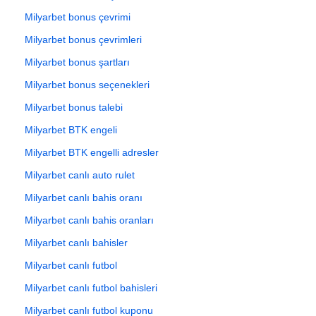
Milyarbet bonus çevrimi
Milyarbet bonus çevrimleri
Milyarbet bonus şartları
Milyarbet bonus seçenekleri
Milyarbet bonus talebi
Milyarbet BTK engeli
Milyarbet BTK engelli adresler
Milyarbet canlı auto rulet
Milyarbet canlı bahis oranı
Milyarbet canlı bahis oranları
Milyarbet canlı bahisler
Milyarbet canlı futbol
Milyarbet canlı futbol bahisleri
Milyarbet canlı futbol kuponu