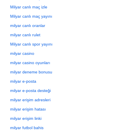
Milyar canlı maç izle
Milyar canlı maç yayını
milyar canlı oranlar
milyar canlı rulet
Milyar canlı spor yayını
milyar casino
milyar casino oyunları
milyar deneme bonusu
milyar e-posta
milyar e-posta desteği
milyar erişim adresleri
milyar erişim hatası
milyar erişim linki
milyar futbol bahis