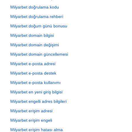
Milyarbet doğrulama kodu
Milyarbet doğrulama rehberi
Milyarbet doğum günü bonusu
Milyarbet domain bilgisi
Milyarbet domain değişimi
Milyarbet domain güncellemesi
Milyarbet e-posta adresi
Milyarbet e-posta destek
Milyarbet e-posta kullanımı
Milyarbet en yeni giriş bilgisi
Milyarbet engelli adres bilgileri
Milyarbet erişim adresi
Milyarbet erişim engeli
Milyarbet erişim hatası alma