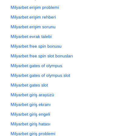
Milyarbet erişim problemi
Milyarbet erişim rehberi
Milyarbet erişim sorunu
Milyarbet evrak talebi
Milyarbet free spin bonusu
Milyarbet free spin slot bonusları
Milyarbet gates of olympus
Milyarbet gates of olympus slot
Milyarbet gates slot
Milyarbet giriş arayüzü
Milyarbet giriş ekranı
Milyarbet giriş engeli
Milyarbet giriş hatası
Milyarbet giriş problemi