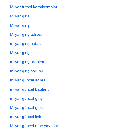
Milyar futbol karşılaşmaları
Milyar giris
Milyar giriş
Milyar giriş adresi
milyar giriş hatası
Milyar giriş linki
milyar giriş problemi
milyar giriş sorunu
milyar güncel adres
milyar güncel bağlantı
milyar güncel giriş
Milyar güncel giris
milyar güncel link
Milyar güncel maç yayınları