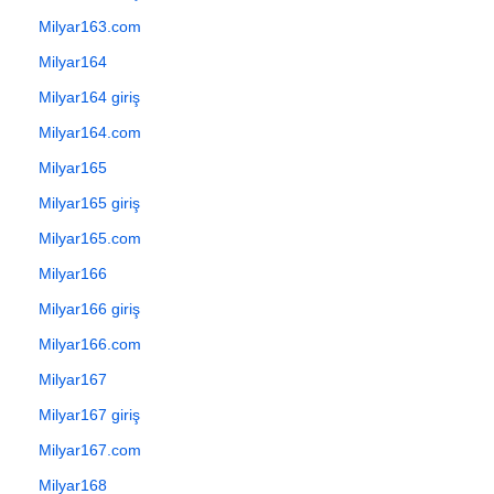
Milyar163.com
Milyar164
Milyar164 giriş
Milyar164.com
Milyar165
Milyar165 giriş
Milyar165.com
Milyar166
Milyar166 giriş
Milyar166.com
Milyar167
Milyar167 giriş
Milyar167.com
Milyar168