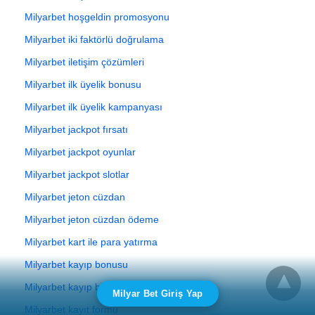
Milyarbet hoşgeldin promosyonu
Milyarbet iki faktörlü doğrulama
Milyarbet iletişim çözümleri
Milyarbet ilk üyelik bonusu
Milyarbet ilk üyelik kampanyası
Milyarbet jackpot fırsatı
Milyarbet jackpot oyunlar
Milyarbet jackpot slotlar
Milyarbet jeton cüzdan
Milyarbet jeton cüzdan ödeme
Milyarbet kart ile para yatırma
Milyarbet kayıp bonusu
Milyarbet kayıp bonusu alımı
Milyar Bet Giriş Yap
Milyarbet kayıt formu