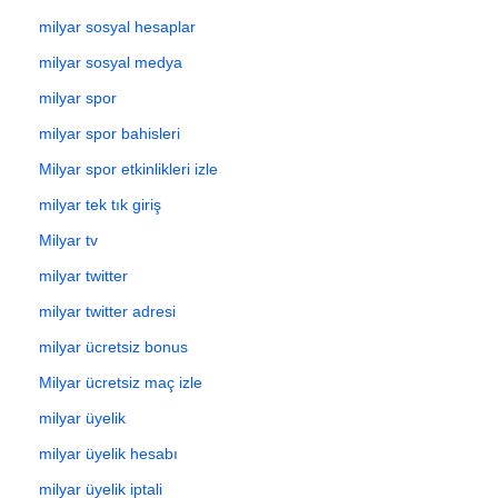
milyar sosyal hesaplar
milyar sosyal medya
milyar spor
milyar spor bahisleri
Milyar spor etkinlikleri izle
milyar tek tık giriş
Milyar tv
milyar twitter
milyar twitter adresi
milyar ücretsiz bonus
Milyar ücretsiz maç izle
milyar üyelik
milyar üyelik hesabı
milyar üyelik iptali