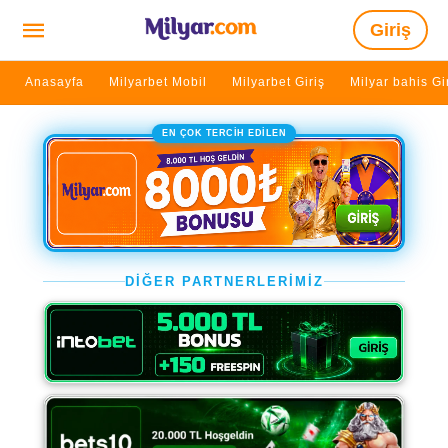
Giriş
Anasayfa
Milyarbet Mobil
Milyarbet Giriş
Milyar bahis Gi
EN ÇOK TERCİH EDİLEN
DİĞER PARTNERLERİMİZ