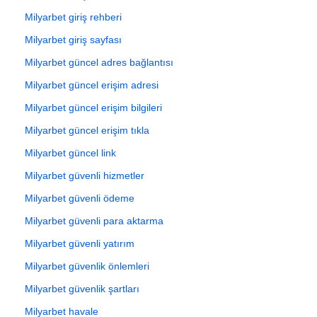
Milyarbet giriş rehberi
Milyarbet giriş sayfası
Milyarbet güncel adres bağlantısı
Milyarbet güncel erişim adresi
Milyarbet güncel erişim bilgileri
Milyarbet güncel erişim tıkla
Milyarbet güncel link
Milyarbet güvenli hizmetler
Milyarbet güvenli ödeme
Milyarbet güvenli para aktarma
Milyarbet güvenli yatırım
Milyarbet güvenlik önlemleri
Milyarbet güvenlik şartları
Milyarbet havale