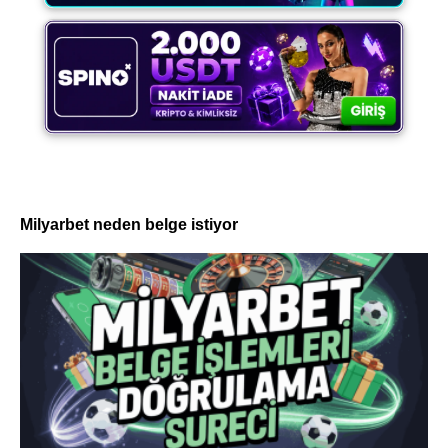
Milyarbet neden belge istiyor