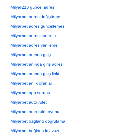
Milyar213 güncel adres
Milyarbet adres değiştirme
Milyarbet adres güncellemesi
Milyarbet adres kontrolü
Milyarbet adres yenileme
Milyarbet anında giriş
Milyarbet anında giriş adresi
Milyarbet anında giriş linki
Milyarbet anlık oranlar
Milyarbet app sorunu
Milyarbet auto rulet
Milyarbet auto rulet oyunu
Milyarbet bağlantı doğrulama
Milyarbet bağlantı kılavuzu