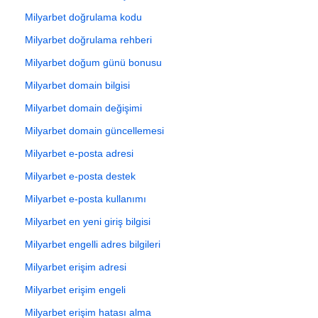
Milyarbet doğrulama kodu
Milyarbet doğrulama rehberi
Milyarbet doğum günü bonusu
Milyarbet domain bilgisi
Milyarbet domain değişimi
Milyarbet domain güncellemesi
Milyarbet e-posta adresi
Milyarbet e-posta destek
Milyarbet e-posta kullanımı
Milyarbet en yeni giriş bilgisi
Milyarbet engelli adres bilgileri
Milyarbet erişim adresi
Milyarbet erişim engeli
Milyarbet erişim hatası alma