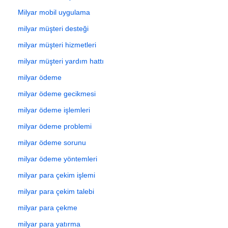
Milyar mobil uygulama
milyar müşteri desteği
milyar müşteri hizmetleri
milyar müşteri yardım hattı
milyar ödeme
milyar ödeme gecikmesi
milyar ödeme işlemleri
milyar ödeme problemi
milyar ödeme sorunu
milyar ödeme yöntemleri
milyar para çekim işlemi
milyar para çekim talebi
milyar para çekme
milyar para yatırma