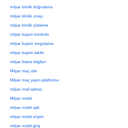
milyar kimlik doğrulama
milyar kimlik onayı
milyar kimlik yükleme
milyar kupon kontrolü
milyar kupon sorgulama
milyar kupon takibi
milyar lisans bilgileri
Milyar maç izle
Milyar maç yayın platformu
milyar mail adresi
Milyar mobil
milyar mobil apk
milyar mobil erişim
milyar mobil giriş