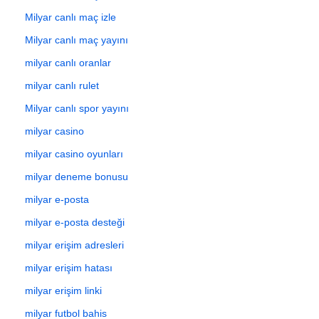
Milyar canlı maç izle
Milyar canlı maç yayını
milyar canlı oranlar
milyar canlı rulet
Milyar canlı spor yayını
milyar casino
milyar casino oyunları
milyar deneme bonusu
milyar e-posta
milyar e-posta desteği
milyar erişim adresleri
milyar erişim hatası
milyar erişim linki
milyar futbol bahis