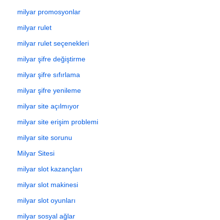
milyar promosyonlar
milyar rulet
milyar rulet seçenekleri
milyar şifre değiştirme
milyar şifre sıfırlama
milyar şifre yenileme
milyar site açılmıyor
milyar site erişim problemi
milyar site sorunu
Milyar Sitesi
milyar slot kazançları
milyar slot makinesi
milyar slot oyunları
milyar sosyal ağlar