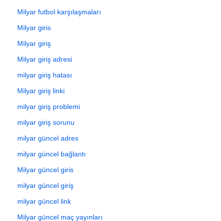
Milyar futbol karşılaşmaları
Milyar giris
Milyar giriş
Milyar giriş adresi
milyar giriş hatası
Milyar giriş linki
milyar giriş problemi
milyar giriş sorunu
milyar güncel adres
milyar güncel bağlantı
Milyar güncel giris
milyar güncel giriş
milyar güncel link
Milyar güncel maç yayınları