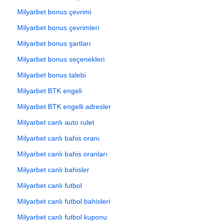
Milyarbet bonus çevrimi
Milyarbet bonus çevrimleri
Milyarbet bonus şartları
Milyarbet bonus seçenekleri
Milyarbet bonus talebi
Milyarbet BTK engeli
Milyarbet BTK engelli adresler
Milyarbet canlı auto rulet
Milyarbet canlı bahis oranı
Milyarbet canlı bahis oranları
Milyarbet canlı bahisler
Milyarbet canlı futbol
Milyarbet canlı futbol bahisleri
Milyarbet canlı futbol kuponu