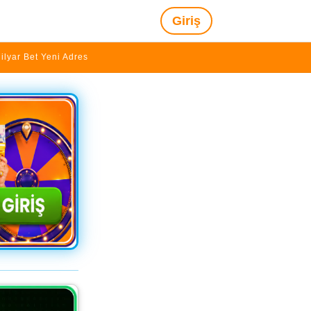
Giriş
ilyar Bet Yeni Adres