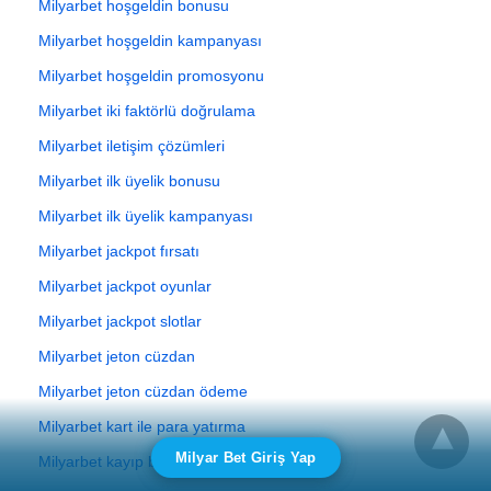
Milyarbet hoşgeldin bonusu
Milyarbet hoşgeldin kampanyası
Milyarbet hoşgeldin promosyonu
Milyarbet iki faktörlü doğrulama
Milyarbet iletişim çözümleri
Milyarbet ilk üyelik bonusu
Milyarbet ilk üyelik kampanyası
Milyarbet jackpot fırsatı
Milyarbet jackpot oyunlar
Milyarbet jackpot slotlar
Milyarbet jeton cüzdan
Milyarbet jeton cüzdan ödeme
Milyarbet kart ile para yatırma
Milyar Bet Giriş Yap
Milyarbet kayıp bonusu