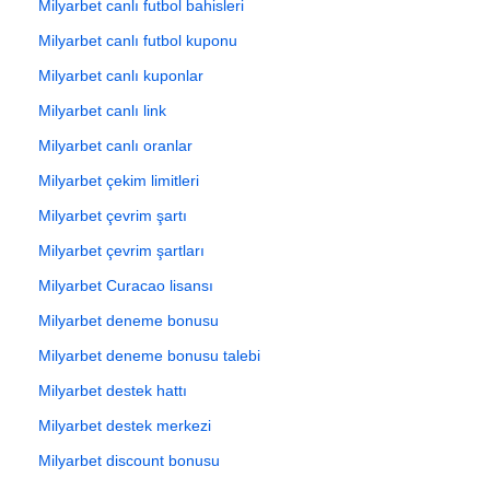
Milyarbet canlı futbol bahisleri
Milyarbet canlı futbol kuponu
Milyarbet canlı kuponlar
Milyarbet canlı link
Milyarbet canlı oranlar
Milyarbet çekim limitleri
Milyarbet çevrim şartı
Milyarbet çevrim şartları
Milyarbet Curacao lisansı
Milyarbet deneme bonusu
Milyarbet deneme bonusu talebi
Milyarbet destek hattı
Milyarbet destek merkezi
Milyarbet discount bonusu