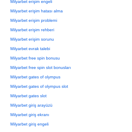
Milyarbet erişim engeli
Milyarbet erişim hatası alma
Milyarbet erişim problemi
Milyarbet erişim rehberi
Milyarbet erişim sorunu
Milyarbet evrak talebi
Milyarbet free spin bonusu
Milyarbet free spin slot bonusları
Milyarbet gates of olympus
Milyarbet gates of olympus slot
Milyarbet gates slot
Milyarbet giriş arayüzü
Milyarbet giriş ekranı
Milyarbet giriş engeli