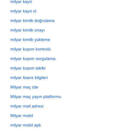
milyar kayıt
milyar kayıt ol
milyar kimlik doğrulama
milyar kimlik onayı
milyar kimlik yükleme
milyar kupon kontrolü
milyar kupon sorgulama
milyar kupon takibi
milyar lisans bilgileri
Milyar maç izle
Milyar maç yayın platformu
milyar mail adresi
Milyar mobil
milyar mobil apk