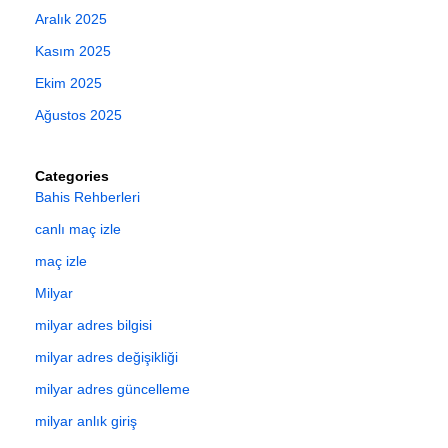
Aralık 2025
Kasım 2025
Ekim 2025
Ağustos 2025
Categories
Bahis Rehberleri
canlı maç izle
maç izle
Milyar
milyar adres bilgisi
milyar adres değişikliği
milyar adres güncelleme
milyar anlık giriş