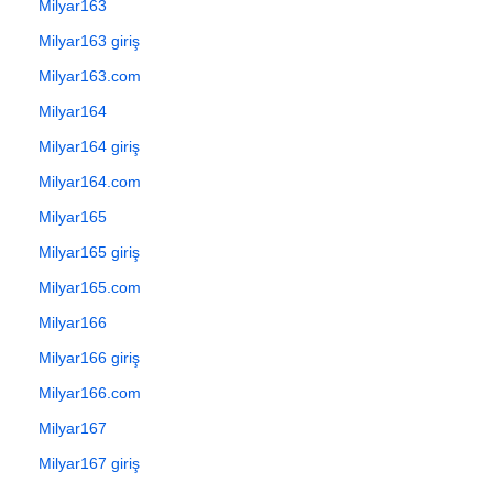
Milyar163
Milyar163 giriş
Milyar163.com
Milyar164
Milyar164 giriş
Milyar164.com
Milyar165
Milyar165 giriş
Milyar165.com
Milyar166
Milyar166 giriş
Milyar166.com
Milyar167
Milyar167 giriş