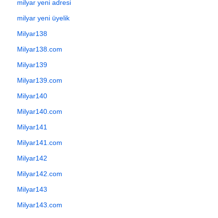
milyar yeni adresi
milyar yeni üyelik
Milyar138
Milyar138.com
Milyar139
Milyar139.com
Milyar140
Milyar140.com
Milyar141
Milyar141.com
Milyar142
Milyar142.com
Milyar143
Milyar143.com