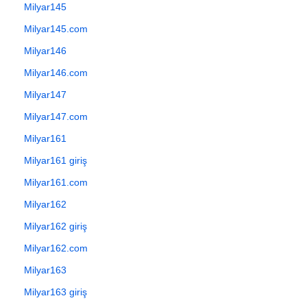
Milyar145
Milyar145.com
Milyar146
Milyar146.com
Milyar147
Milyar147.com
Milyar161
Milyar161 giriş
Milyar161.com
Milyar162
Milyar162 giriş
Milyar162.com
Milyar163
Milyar163 giriş