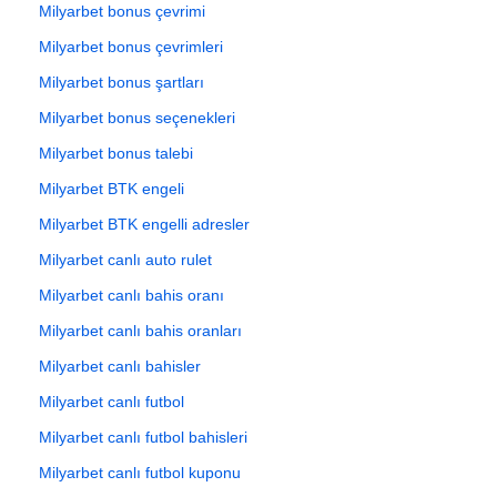
Milyarbet bonus çevrimi
Milyarbet bonus çevrimleri
Milyarbet bonus şartları
Milyarbet bonus seçenekleri
Milyarbet bonus talebi
Milyarbet BTK engeli
Milyarbet BTK engelli adresler
Milyarbet canlı auto rulet
Milyarbet canlı bahis oranı
Milyarbet canlı bahis oranları
Milyarbet canlı bahisler
Milyarbet canlı futbol
Milyarbet canlı futbol bahisleri
Milyarbet canlı futbol kuponu