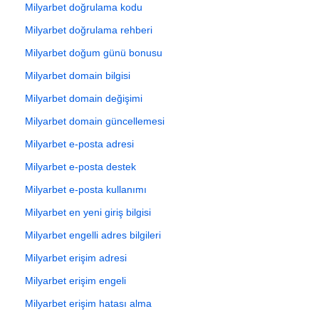
Milyarbet doğrulama kodu
Milyarbet doğrulama rehberi
Milyarbet doğum günü bonusu
Milyarbet domain bilgisi
Milyarbet domain değişimi
Milyarbet domain güncellemesi
Milyarbet e-posta adresi
Milyarbet e-posta destek
Milyarbet e-posta kullanımı
Milyarbet en yeni giriş bilgisi
Milyarbet engelli adres bilgileri
Milyarbet erişim adresi
Milyarbet erişim engeli
Milyarbet erişim hatası alma