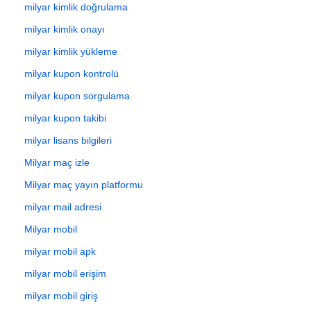
milyar kimlik doğrulama
milyar kimlik onayı
milyar kimlik yükleme
milyar kupon kontrolü
milyar kupon sorgulama
milyar kupon takibi
milyar lisans bilgileri
Milyar maç izle
Milyar maç yayın platformu
milyar mail adresi
Milyar mobil
milyar mobil apk
milyar mobil erişim
milyar mobil giriş