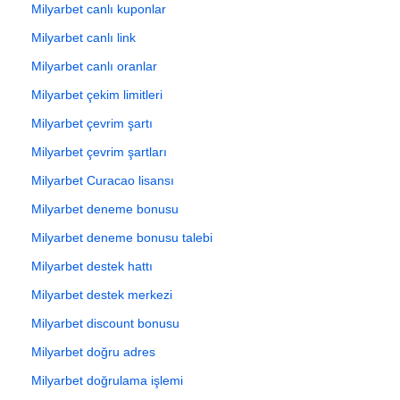
Milyarbet canlı kuponlar
Milyarbet canlı link
Milyarbet canlı oranlar
Milyarbet çekim limitleri
Milyarbet çevrim şartı
Milyarbet çevrim şartları
Milyarbet Curacao lisansı
Milyarbet deneme bonusu
Milyarbet deneme bonusu talebi
Milyarbet destek hattı
Milyarbet destek merkezi
Milyarbet discount bonusu
Milyarbet doğru adres
Milyarbet doğrulama işlemi