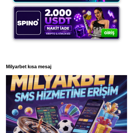
Milyarbet kısa mesaj