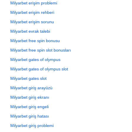
Milyarbet erişim problemi
Milyarbet erişim rehberi
Milyarbet erişim sorunu
Milyarbet evrak talebi
Milyarbet free spin bonusu
Milyarbet free spin slot bonusları
Milyarbet gates of olympus
Milyarbet gates of olympus slot
Milyarbet gates slot
Milyarbet giriş arayüzü
Milyarbet giriş ekranı
Milyarbet giriş engeli
Milyarbet giriş hatası
Milyarbet giriş problemi