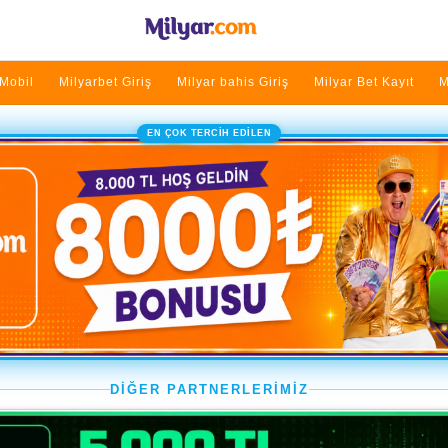
 Mobil
Milyarbet Giriş
Milyar bahis Giriş
Milyar Bet Kayıt
M
EN ÇOK TERCİH EDİLEN
DİĞER PARTNERLERİMİZ