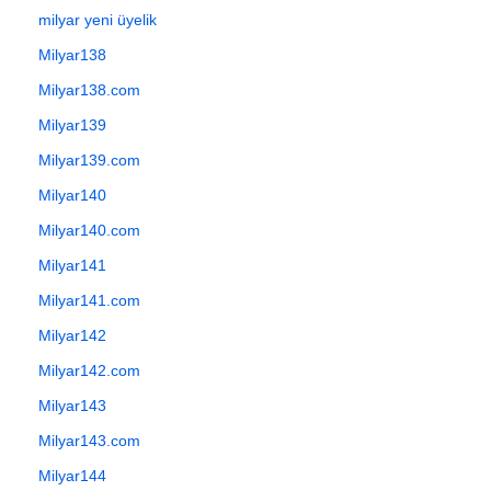
milyar yeni üyelik
Milyar138
Milyar138.com
Milyar139
Milyar139.com
Milyar140
Milyar140.com
Milyar141
Milyar141.com
Milyar142
Milyar142.com
Milyar143
Milyar143.com
Milyar144