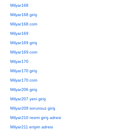
Milyar168
Milyar168 giriş
Milyar168.com
Milyar169
Milyar169 giriş
Milyar169.com
Milyar170
Milyar170 giriş
Milyar170.com
Milyar206 giriş
Milyar207 yeni giriş
Milyar209 sorunsuz giriş
Milyar210 resmi giriş adresi
Milyar211 erişim adresi