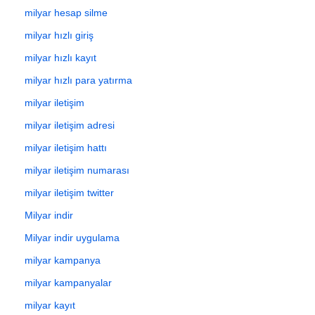
milyar hesap silme
milyar hızlı giriş
milyar hızlı kayıt
milyar hızlı para yatırma
milyar iletişim
milyar iletişim adresi
milyar iletişim hattı
milyar iletişim numarası
milyar iletişim twitter
Milyar indir
Milyar indir uygulama
milyar kampanya
milyar kampanyalar
milyar kayıt