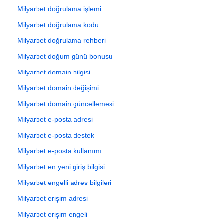
Milyarbet doğrulama işlemi
Milyarbet doğrulama kodu
Milyarbet doğrulama rehberi
Milyarbet doğum günü bonusu
Milyarbet domain bilgisi
Milyarbet domain değişimi
Milyarbet domain güncellemesi
Milyarbet e-posta adresi
Milyarbet e-posta destek
Milyarbet e-posta kullanımı
Milyarbet en yeni giriş bilgisi
Milyarbet engelli adres bilgileri
Milyarbet erişim adresi
Milyarbet erişim engeli