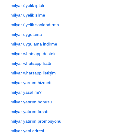
milyar üyelik iptali
milyar üyelik silme
milyar üyelik sonlandırma
milyar uygulama
milyar uygulama indirme
milyar whatsapp destek
milyar whatsapp hattı
milyar whatsapp iletişim
milyar yardım hizmeti
milyar yasal mı?
milyar yatırım bonusu
milyar yatırım fırsatı
milyar yatırım promosyonu
milyar yeni adresi