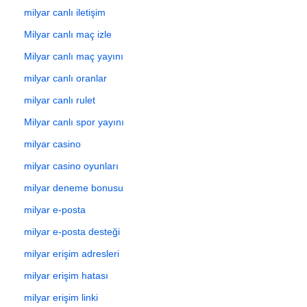
milyar canlı iletişim
Milyar canlı maç izle
Milyar canlı maç yayını
milyar canlı oranlar
milyar canlı rulet
Milyar canlı spor yayını
milyar casino
milyar casino oyunları
milyar deneme bonusu
milyar e-posta
milyar e-posta desteği
milyar erişim adresleri
milyar erişim hatası
milyar erişim linki