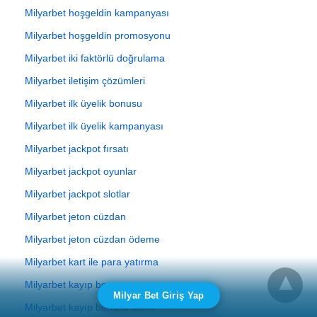
Milyarbet hoşgeldin kampanyası
Milyarbet hoşgeldin promosyonu
Milyarbet iki faktörlü doğrulama
Milyarbet iletişim çözümleri
Milyarbet ilk üyelik bonusu
Milyarbet ilk üyelik kampanyası
Milyarbet jackpot fırsatı
Milyarbet jackpot oyunlar
Milyarbet jackpot slotlar
Milyarbet jeton cüzdan
Milyarbet jeton cüzdan ödeme
Milyarbet kart ile para yatırma
Milyarbet kayıp bonusu
Milyar Bet Giriş Yap
Milyarbet kayıp bonusu alımı