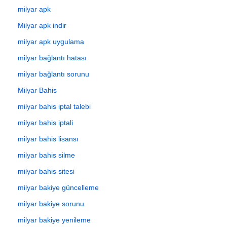
milyar apk
Milyar apk indir
milyar apk uygulama
milyar bağlantı hatası
milyar bağlantı sorunu
Milyar Bahis
milyar bahis iptal talebi
milyar bahis iptali
milyar bahis lisansı
milyar bahis silme
milyar bahis sitesi
milyar bakiye güncelleme
milyar bakiye sorunu
milyar bakiye yenileme