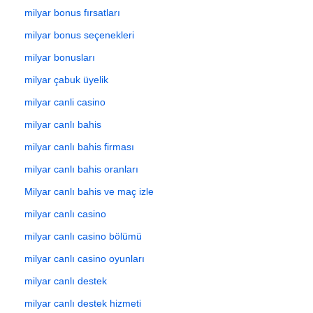
milyar bonus fırsatları
milyar bonus seçenekleri
milyar bonusları
milyar çabuk üyelik
milyar canli casino
milyar canlı bahis
milyar canlı bahis firması
milyar canlı bahis oranları
Milyar canlı bahis ve maç izle
milyar canlı casino
milyar canlı casino bölümü
milyar canlı casino oyunları
milyar canlı destek
milyar canlı destek hizmeti