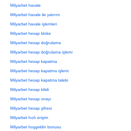
Milyarbet havale
Milyarbet havale ile yatırım
Milyarbet havale işlemleri
Milyarbet hesap bloke
Milyarbet hesap doğrulama
Milyarbet hesap doğrulama işlemi
Milyarbet hesap kapatma
Milyarbet hesap kapatma işlemi
Milyarbet hesap kapatma talebi
Milyarbet hesap kilidi
Milyarbet hesap onayı
Milyarbet hesap şifresi
Milyarbet hızlı erişim
Milyarbet hoşgeldin bonusu