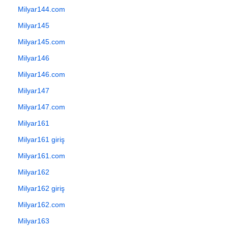
Milyar144.com
Milyar145
Milyar145.com
Milyar146
Milyar146.com
Milyar147
Milyar147.com
Milyar161
Milyar161 giriş
Milyar161.com
Milyar162
Milyar162 giriş
Milyar162.com
Milyar163