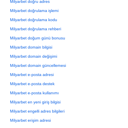
Milyarbet doğru adres
Milyarbet doğrulama işlemi
Milyarbet doğrulama kodu
Milyarbet doğrulama rehberi
Milyarbet doğum günü bonusu
Milyarbet domain bilgisi
Milyarbet domain değişimi
Milyarbet domain güncellemesi
Milyarbet e-posta adresi
Milyarbet e-posta destek
Milyarbet e-posta kullanımı
Milyarbet en yeni giriş bilgisi
Milyarbet engelli adres bilgileri
Milyarbet erişim adresi