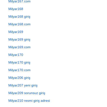
Milyar167.com
Milyar168
Milyar168 giriş
Milyar168.com
Milyar169
Milyar169 giriş
Milyar169.com
Milyar170
Milyar170 giriş
Milyar170.com
Milyar206 giriş
Milyar207 yeni giriş
Milyar209 sorunsuz giriş
Milyar210 resmi giriş adresi