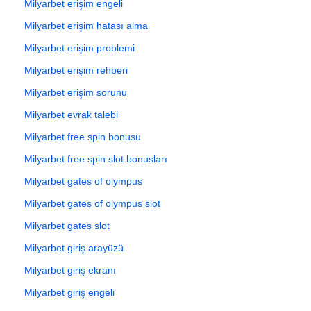
Milyarbet erişim engeli
Milyarbet erişim hatası alma
Milyarbet erişim problemi
Milyarbet erişim rehberi
Milyarbet erişim sorunu
Milyarbet evrak talebi
Milyarbet free spin bonusu
Milyarbet free spin slot bonusları
Milyarbet gates of olympus
Milyarbet gates of olympus slot
Milyarbet gates slot
Milyarbet giriş arayüzü
Milyarbet giriş ekranı
Milyarbet giriş engeli