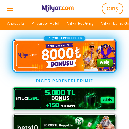
Giriş
Anasayfa
Milyarbet Mobil
Milyarbet Giriş
Milyar bahis Gi
EN ÇOK TERCİH EDİLEN
DİĞER PARTNERLERİMİZ