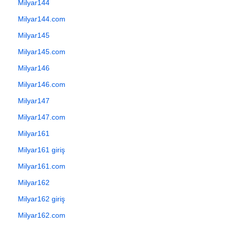
Milyar144
Milyar144.com
Milyar145
Milyar145.com
Milyar146
Milyar146.com
Milyar147
Milyar147.com
Milyar161
Milyar161 giriş
Milyar161.com
Milyar162
Milyar162 giriş
Milyar162.com