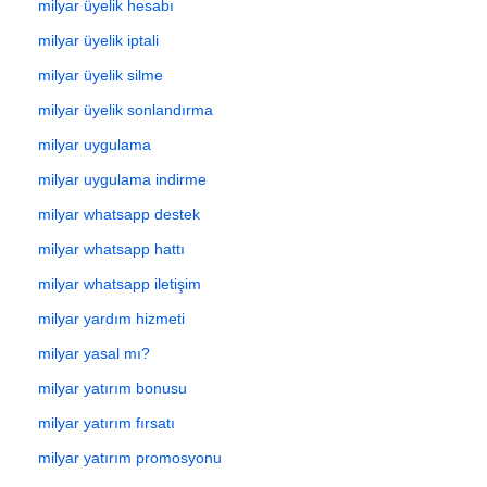
milyar üyelik hesabı
milyar üyelik iptali
milyar üyelik silme
milyar üyelik sonlandırma
milyar uygulama
milyar uygulama indirme
milyar whatsapp destek
milyar whatsapp hattı
milyar whatsapp iletişim
milyar yardım hizmeti
milyar yasal mı?
milyar yatırım bonusu
milyar yatırım fırsatı
milyar yatırım promosyonu