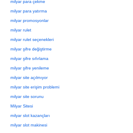
milyar para çekme
milyar para yatırma
milyar promosyonlar
milyar rulet
milyar rulet seçenekleri
milyar şifre değiştirme
milyar şifre sıfırlama
milyar şifre yenileme
milyar site açılmıyor
milyar site erişim problemi
milyar site sorunu
Milyar Sitesi
milyar slot kazançları
milyar slot makinesi