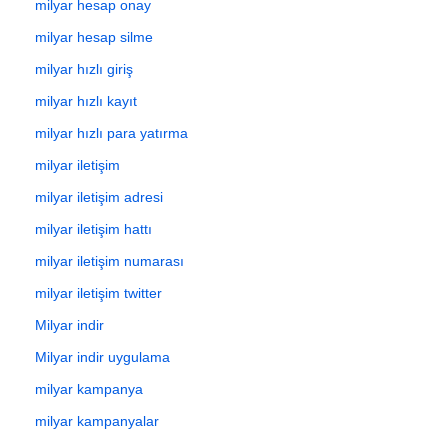
milyar hesap onay
milyar hesap silme
milyar hızlı giriş
milyar hızlı kayıt
milyar hızlı para yatırma
milyar iletişim
milyar iletişim adresi
milyar iletişim hattı
milyar iletişim numarası
milyar iletişim twitter
Milyar indir
Milyar indir uygulama
milyar kampanya
milyar kampanyalar