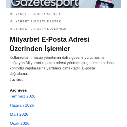
MILYARBET E-POSTA ADRESI
MILYARBET E-POSTA DESTEK
MILYARBET E-POSTA KULLANIMI
Milyarbet E-Posta Adresi
Üzerinden İşlemler
Kullanıcıların hesap yönetimini daha güvenli yürütmesini
sağlayan Milyarbet e-posta adresi yöntemi giriş sürecinin daha
kontrollü yapılmasına yardımcı olmaktadır. E-posta
doğrulama…
9 ay önce
Archives
Temmuz 2026
Haziran 2026
Mart 2026
Ocak 2026