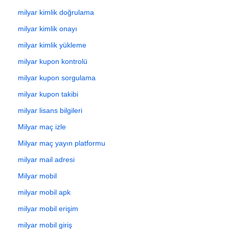
milyar kimlik doğrulama
milyar kimlik onayı
milyar kimlik yükleme
milyar kupon kontrolü
milyar kupon sorgulama
milyar kupon takibi
milyar lisans bilgileri
Milyar maç izle
Milyar maç yayın platformu
milyar mail adresi
Milyar mobil
milyar mobil apk
milyar mobil erişim
milyar mobil giriş