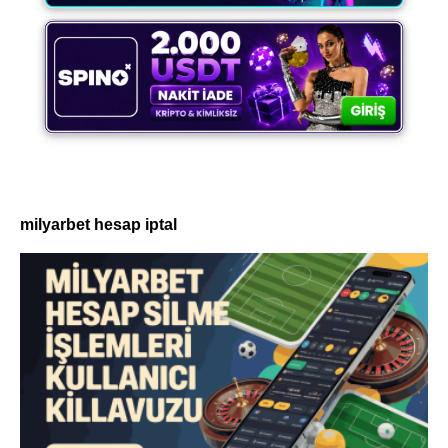
milyarbet hesap iptal