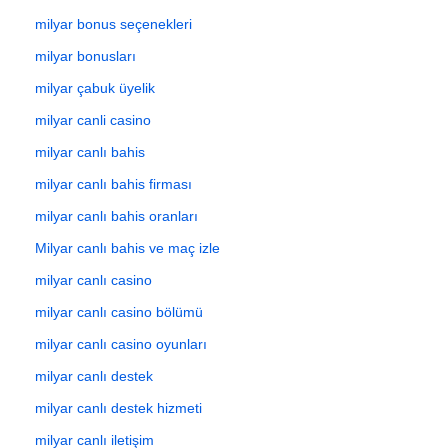
milyar bonus seçenekleri
milyar bonusları
milyar çabuk üyelik
milyar canli casino
milyar canlı bahis
milyar canlı bahis firması
milyar canlı bahis oranları
Milyar canlı bahis ve maç izle
milyar canlı casino
milyar canlı casino bölümü
milyar canlı casino oyunları
milyar canlı destek
milyar canlı destek hizmeti
milyar canlı iletişim