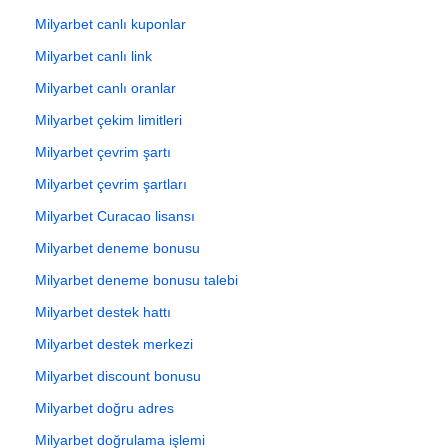
Milyarbet canlı kuponlar
Milyarbet canlı link
Milyarbet canlı oranlar
Milyarbet çekim limitleri
Milyarbet çevrim şartı
Milyarbet çevrim şartları
Milyarbet Curacao lisansı
Milyarbet deneme bonusu
Milyarbet deneme bonusu talebi
Milyarbet destek hattı
Milyarbet destek merkezi
Milyarbet discount bonusu
Milyarbet doğru adres
Milyarbet doğrulama işlemi