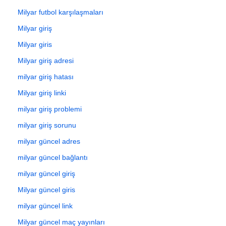
Milyar futbol karşılaşmaları
Milyar giriş
Milyar giris
Milyar giriş adresi
milyar giriş hatası
Milyar giriş linki
milyar giriş problemi
milyar giriş sorunu
milyar güncel adres
milyar güncel bağlantı
milyar güncel giriş
Milyar güncel giris
milyar güncel link
Milyar güncel maç yayınları