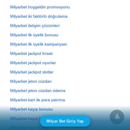
Milyarbet hoşgeldin promosyonu
Milyarbet iki faktörlü doğrulama
Milyarbet iletişim çözümleri
Milyarbet ilk üyelik bonusu
Milyarbet ilk üyelik kampanyası
Milyarbet jackpot fırsatı
Milyarbet jackpot oyunlar
Milyarbet jackpot slotlar
Milyarbet jeton cüzdan
Milyarbet jeton cüzdan ödeme
Milyarbet kart ile para yatırma
Milyarbet kayıp bonusu
Milyarbet kayıp bonusu alımı
Milyar Bet Giriş Yap
Milyarbet kayıt formu