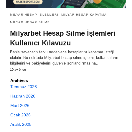
MILYAR HESAP IŞLEMLERI
MILYAR HESAP KAPATMA
MILYAR HESAP SILME
Milyarbet Hesap Silme İşlemleri
Kullanıcı Kılavuzu
Bahis severlerin farklı nedenlerle hesaplarını kapatma isteği
olabilir. Bu noktada Milyarbet hesap silme işlemi, kullanıcıların
bilgilerini ve bakiyelerini güvenle sonlandırmasına…
10 ay önce
Archives
Temmuz 2026
Haziran 2026
Mart 2026
Ocak 2026
Aralık 2025