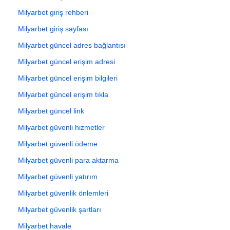
Milyarbet giriş rehberi
Milyarbet giriş sayfası
Milyarbet güncel adres bağlantısı
Milyarbet güncel erişim adresi
Milyarbet güncel erişim bilgileri
Milyarbet güncel erişim tıkla
Milyarbet güncel link
Milyarbet güvenli hizmetler
Milyarbet güvenli ödeme
Milyarbet güvenli para aktarma
Milyarbet güvenli yatırım
Milyarbet güvenlik önlemleri
Milyarbet güvenlik şartları
Milyarbet havale