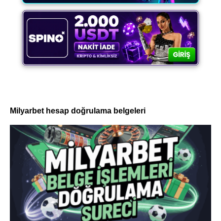
Milyarbet hesap doğrulama belgeleri