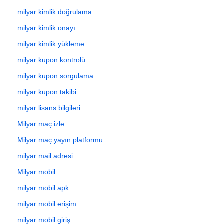
milyar kimlik doğrulama
milyar kimlik onayı
milyar kimlik yükleme
milyar kupon kontrolü
milyar kupon sorgulama
milyar kupon takibi
milyar lisans bilgileri
Milyar maç izle
Milyar maç yayın platformu
milyar mail adresi
Milyar mobil
milyar mobil apk
milyar mobil erişim
milyar mobil giriş