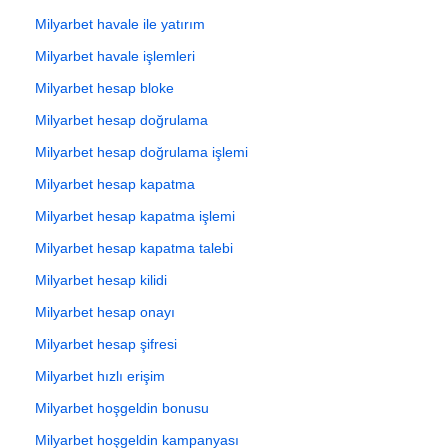
Milyarbet havale ile yatırım
Milyarbet havale işlemleri
Milyarbet hesap bloke
Milyarbet hesap doğrulama
Milyarbet hesap doğrulama işlemi
Milyarbet hesap kapatma
Milyarbet hesap kapatma işlemi
Milyarbet hesap kapatma talebi
Milyarbet hesap kilidi
Milyarbet hesap onayı
Milyarbet hesap şifresi
Milyarbet hızlı erişim
Milyarbet hoşgeldin bonusu
Milyarbet hoşgeldin kampanyası