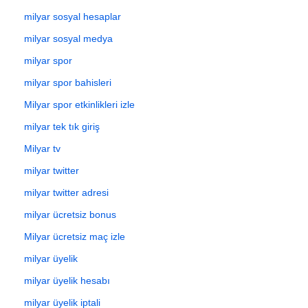
milyar sosyal hesaplar
milyar sosyal medya
milyar spor
milyar spor bahisleri
Milyar spor etkinlikleri izle
milyar tek tık giriş
Milyar tv
milyar twitter
milyar twitter adresi
milyar ücretsiz bonus
Milyar ücretsiz maç izle
milyar üyelik
milyar üyelik hesabı
milyar üyelik iptali