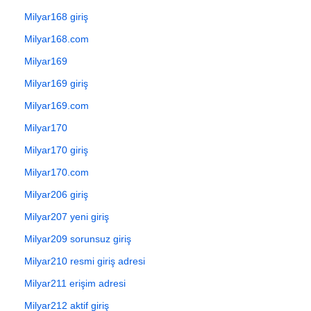
Milyar168 giriş
Milyar168.com
Milyar169
Milyar169 giriş
Milyar169.com
Milyar170
Milyar170 giriş
Milyar170.com
Milyar206 giriş
Milyar207 yeni giriş
Milyar209 sorunsuz giriş
Milyar210 resmi giriş adresi
Milyar211 erişim adresi
Milyar212 aktif giriş