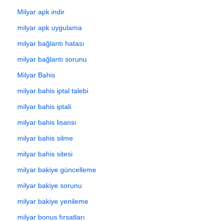
Milyar apk indir
milyar apk uygulama
milyar bağlantı hatası
milyar bağlantı sorunu
Milyar Bahis
milyar bahis iptal talebi
milyar bahis iptali
milyar bahis lisansı
milyar bahis silme
milyar bahis sitesi
milyar bakiye güncelleme
milyar bakiye sorunu
milyar bakiye yenileme
milyar bonus fırsatları