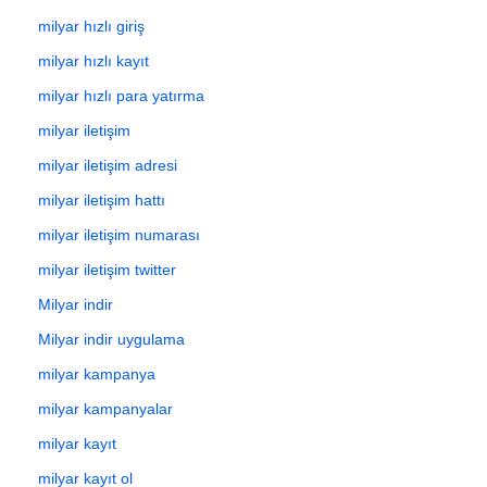
milyar hızlı giriş
milyar hızlı kayıt
milyar hızlı para yatırma
milyar iletişim
milyar iletişim adresi
milyar iletişim hattı
milyar iletişim numarası
milyar iletişim twitter
Milyar indir
Milyar indir uygulama
milyar kampanya
milyar kampanyalar
milyar kayıt
milyar kayıt ol