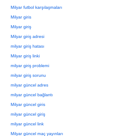
Milyar futbol karşılaşmaları
Milyar giris
Milyar giriş
Milyar giriş adresi
milyar giriş hatası
Milyar giriş linki
milyar giriş problemi
milyar giriş sorunu
milyar güncel adres
milyar güncel bağlantı
Milyar güncel giris
milyar güncel giriş
milyar güncel link
Milyar güncel maç yayınları