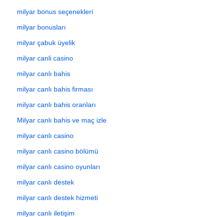
milyar bonus seçenekleri
milyar bonusları
milyar çabuk üyelik
milyar canli casino
milyar canlı bahis
milyar canlı bahis firması
milyar canlı bahis oranları
Milyar canlı bahis ve maç izle
milyar canlı casino
milyar canlı casino bölümü
milyar canlı casino oyunları
milyar canlı destek
milyar canlı destek hizmeti
milyar canlı iletişim