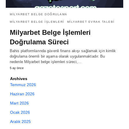
MILYARBET BELGE DOĞRULAMA
MILYARBET BELGE IŞLEMLERI
MILYARBET EVRAK TALEBI
Milyarbet Belge İşlemleri
Doğrulama Süreci
Bahis platformlarında güvenli finans akışı sağlamak için kimlik
doğrulama önemli bir aşama olarak uygulanmaktadır. Bu
nedenle Milyarbet belge işlemleri süreci,…
5 ay önce
Archives
Temmuz 2026
Haziran 2026
Mart 2026
Ocak 2026
Aralık 2025