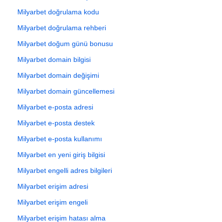
Milyarbet doğrulama kodu
Milyarbet doğrulama rehberi
Milyarbet doğum günü bonusu
Milyarbet domain bilgisi
Milyarbet domain değişimi
Milyarbet domain güncellemesi
Milyarbet e-posta adresi
Milyarbet e-posta destek
Milyarbet e-posta kullanımı
Milyarbet en yeni giriş bilgisi
Milyarbet engelli adres bilgileri
Milyarbet erişim adresi
Milyarbet erişim engeli
Milyarbet erişim hatası alma