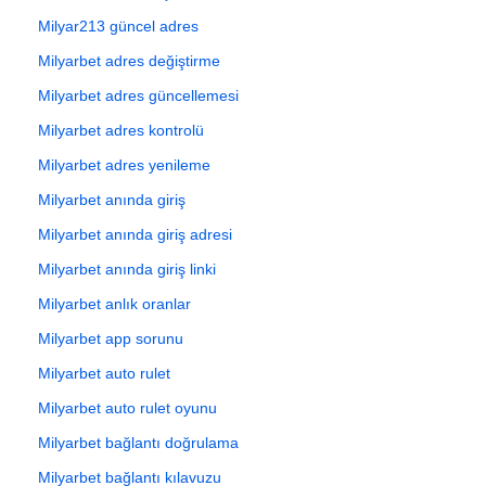
Milyar213 güncel adres
Milyarbet adres değiştirme
Milyarbet adres güncellemesi
Milyarbet adres kontrolü
Milyarbet adres yenileme
Milyarbet anında giriş
Milyarbet anında giriş adresi
Milyarbet anında giriş linki
Milyarbet anlık oranlar
Milyarbet app sorunu
Milyarbet auto rulet
Milyarbet auto rulet oyunu
Milyarbet bağlantı doğrulama
Milyarbet bağlantı kılavuzu