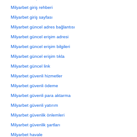
Milyarbet giriş rehberi
Milyarbet giriş sayfası
Milyarbet güncel adres bağlantısı
Milyarbet güncel erişim adresi
Milyarbet güncel erişim bilgileri
Milyarbet güncel erişim tıkla
Milyarbet güncel link
Milyarbet güvenli hizmetler
Milyarbet güvenli ödeme
Milyarbet güvenli para aktarma
Milyarbet güvenli yatırım
Milyarbet güvenlik önlemleri
Milyarbet güvenlik şartları
Milyarbet havale