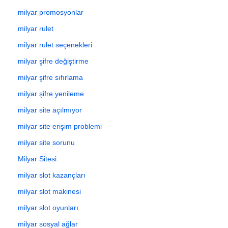
milyar promosyonlar
milyar rulet
milyar rulet seçenekleri
milyar şifre değiştirme
milyar şifre sıfırlama
milyar şifre yenileme
milyar site açılmıyor
milyar site erişim problemi
milyar site sorunu
Milyar Sitesi
milyar slot kazançları
milyar slot makinesi
milyar slot oyunları
milyar sosyal ağlar