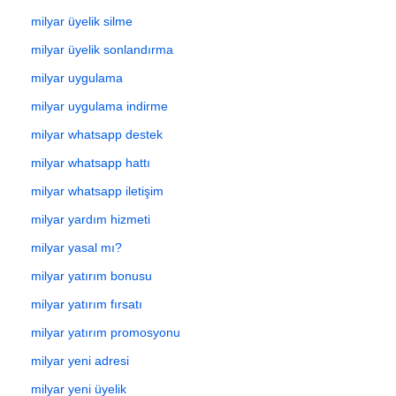
milyar üyelik silme
milyar üyelik sonlandırma
milyar uygulama
milyar uygulama indirme
milyar whatsapp destek
milyar whatsapp hattı
milyar whatsapp iletişim
milyar yardım hizmeti
milyar yasal mı?
milyar yatırım bonusu
milyar yatırım fırsatı
milyar yatırım promosyonu
milyar yeni adresi
milyar yeni üyelik