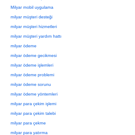
Milyar mobil uygulama
milyar müşteri desteği
milyar müşteri hizmetleri
milyar müşteri yardım hattı
milyar ödeme
milyar ödeme gecikmesi
milyar ödeme işlemleri
milyar ödeme problemi
milyar ödeme sorunu
milyar ödeme yöntemleri
milyar para çekim işlemi
milyar para çekim talebi
milyar para çekme
milyar para yatırma