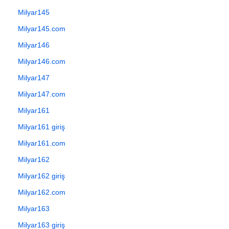
Milyar145
Milyar145.com
Milyar146
Milyar146.com
Milyar147
Milyar147.com
Milyar161
Milyar161 giriş
Milyar161.com
Milyar162
Milyar162 giriş
Milyar162.com
Milyar163
Milyar163 giriş