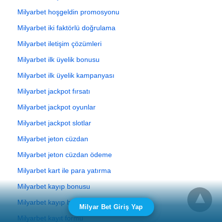
Milyarbet hoşgeldin promosyonu
Milyarbet iki faktörlü doğrulama
Milyarbet iletişim çözümleri
Milyarbet ilk üyelik bonusu
Milyarbet ilk üyelik kampanyası
Milyarbet jackpot fırsatı
Milyarbet jackpot oyunlar
Milyarbet jackpot slotlar
Milyarbet jeton cüzdan
Milyarbet jeton cüzdan ödeme
Milyarbet kart ile para yatırma
Milyarbet kayıp bonusu
Milyarbet kayıp bonusu alımı
Milyar Bet Giriş Yap
Milyarbet kayıt formu