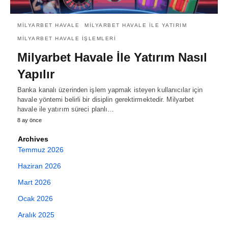
MILYARBET HAVALE
MILYARBET HAVALE ILE YATIRIM
MILYARBET HAVALE IŞLEMLERI
Milyarbet Havale İle Yatırım Nasıl
Yapılır
Banka kanalı üzerinden işlem yapmak isteyen kullanıcılar için
havale yöntemi belirli bir disiplin gerektirmektedir. Milyarbet
havale ile yatırım süreci planlı…
8 ay önce
Archives
Temmuz 2026
Haziran 2026
Mart 2026
Ocak 2026
Aralık 2025