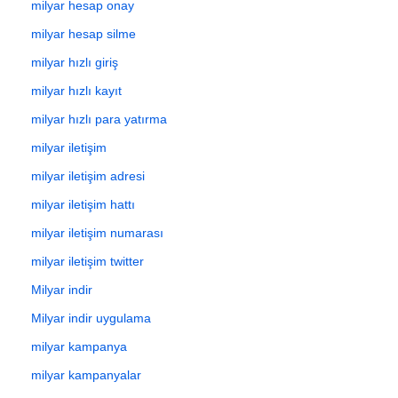
milyar hesap onay
milyar hesap silme
milyar hızlı giriş
milyar hızlı kayıt
milyar hızlı para yatırma
milyar iletişim
milyar iletişim adresi
milyar iletişim hattı
milyar iletişim numarası
milyar iletişim twitter
Milyar indir
Milyar indir uygulama
milyar kampanya
milyar kampanyalar