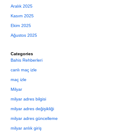
Aralık 2025
Kasım 2025
Ekim 2025
Ağustos 2025
Categories
Bahis Rehberleri
canlı maç izle
maç izle
Milyar
milyar adres bilgisi
milyar adres değişikliği
milyar adres güncelleme
milyar anlık giriş