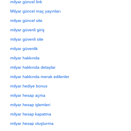
milyar güncel link
Milyar güncel maç yayınları
milyar güncel site
milyar güvenli giriş
milyar güvenli site
milyar güvenlik
milyar hakkında
milyar hakkında detaylar
milyar hakkında merak edilenler
milyar hediye bonus
milyar hesap açma
milyar hesap işlemleri
milyar hesap kapatma
milyar hesap oluşturma