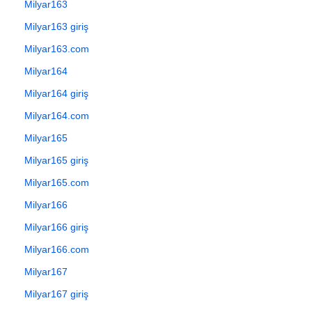
Milyar163
Milyar163 giriş
Milyar163.com
Milyar164
Milyar164 giriş
Milyar164.com
Milyar165
Milyar165 giriş
Milyar165.com
Milyar166
Milyar166 giriş
Milyar166.com
Milyar167
Milyar167 giriş