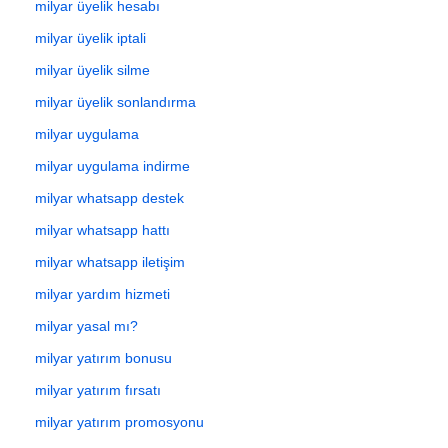
milyar üyelik hesabı
milyar üyelik iptali
milyar üyelik silme
milyar üyelik sonlandırma
milyar uygulama
milyar uygulama indirme
milyar whatsapp destek
milyar whatsapp hattı
milyar whatsapp iletişim
milyar yardım hizmeti
milyar yasal mı?
milyar yatırım bonusu
milyar yatırım fırsatı
milyar yatırım promosyonu