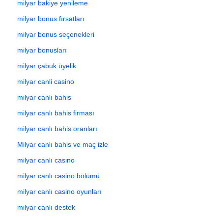
milyar bakiye yenileme
milyar bonus fırsatları
milyar bonus seçenekleri
milyar bonusları
milyar çabuk üyelik
milyar canli casino
milyar canlı bahis
milyar canlı bahis firması
milyar canlı bahis oranları
Milyar canlı bahis ve maç izle
milyar canlı casino
milyar canlı casino bölümü
milyar canlı casino oyunları
milyar canlı destek