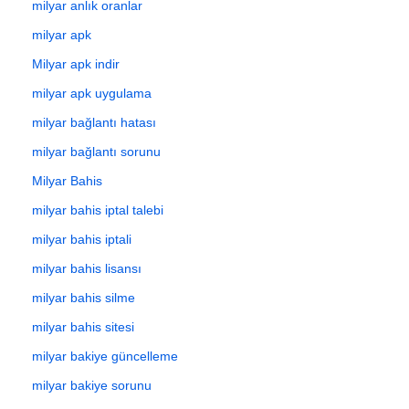
milyar anlık oranlar
milyar apk
Milyar apk indir
milyar apk uygulama
milyar bağlantı hatası
milyar bağlantı sorunu
Milyar Bahis
milyar bahis iptal talebi
milyar bahis iptali
milyar bahis lisansı
milyar bahis silme
milyar bahis sitesi
milyar bakiye güncelleme
milyar bakiye sorunu