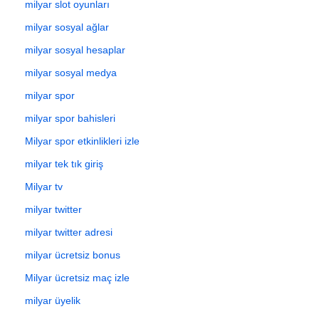
milyar slot oyunları
milyar sosyal ağlar
milyar sosyal hesaplar
milyar sosyal medya
milyar spor
milyar spor bahisleri
Milyar spor etkinlikleri izle
milyar tek tık giriş
Milyar tv
milyar twitter
milyar twitter adresi
milyar ücretsiz bonus
Milyar ücretsiz maç izle
milyar üyelik