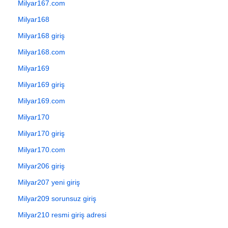
Milyar167.com
Milyar168
Milyar168 giriş
Milyar168.com
Milyar169
Milyar169 giriş
Milyar169.com
Milyar170
Milyar170 giriş
Milyar170.com
Milyar206 giriş
Milyar207 yeni giriş
Milyar209 sorunsuz giriş
Milyar210 resmi giriş adresi