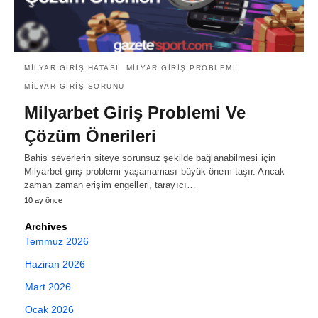
MILYAR GIRIŞ HATASI
MILYAR GIRIŞ PROBLEMI
MILYAR GIRIŞ SORUNU
Milyarbet Giriş Problemi Ve
Çözüm Önerileri
Bahis severlerin siteye sorunsuz şekilde bağlanabilmesi için
Milyarbet giriş problemi yaşamaması büyük önem taşır. Ancak
zaman zaman erişim engelleri, tarayıcı…
10 ay önce
Archives
Temmuz 2026
Haziran 2026
Mart 2026
Ocak 2026