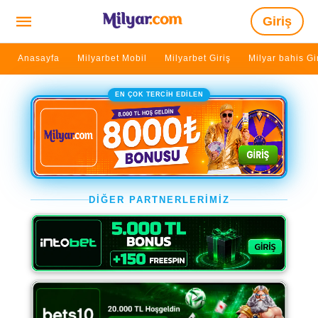
Giriş
Anasayfa
Milyarbet Mobil
Milyarbet Giriş
Milyar bahis Gi
EN ÇOK TERCİH EDİLEN
DİĞER PARTNERLERİMİZ