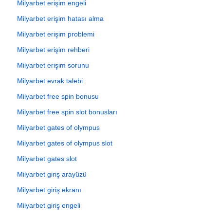
Milyarbet erişim engeli
Milyarbet erişim hatası alma
Milyarbet erişim problemi
Milyarbet erişim rehberi
Milyarbet erişim sorunu
Milyarbet evrak talebi
Milyarbet free spin bonusu
Milyarbet free spin slot bonusları
Milyarbet gates of olympus
Milyarbet gates of olympus slot
Milyarbet gates slot
Milyarbet giriş arayüzü
Milyarbet giriş ekranı
Milyarbet giriş engeli