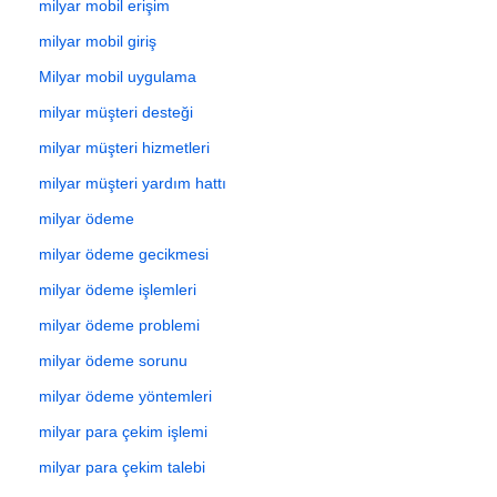
milyar mobil erişim
milyar mobil giriş
Milyar mobil uygulama
milyar müşteri desteği
milyar müşteri hizmetleri
milyar müşteri yardım hattı
milyar ödeme
milyar ödeme gecikmesi
milyar ödeme işlemleri
milyar ödeme problemi
milyar ödeme sorunu
milyar ödeme yöntemleri
milyar para çekim işlemi
milyar para çekim talebi