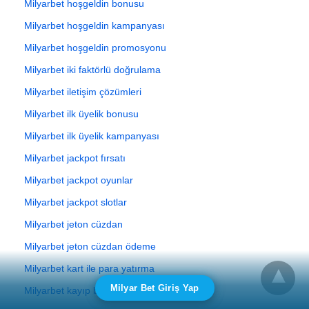
Milyarbet hoşgeldin bonusu
Milyarbet hoşgeldin kampanyası
Milyarbet hoşgeldin promosyonu
Milyarbet iki faktörlü doğrulama
Milyarbet iletişim çözümleri
Milyarbet ilk üyelik bonusu
Milyarbet ilk üyelik kampanyası
Milyarbet jackpot fırsatı
Milyarbet jackpot oyunlar
Milyarbet jackpot slotlar
Milyarbet jeton cüzdan
Milyarbet jeton cüzdan ödeme
Milyarbet kart ile para yatırma
Milyar Bet Giriş Yap
Milyarbet kayıp bonusu