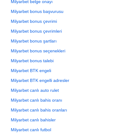
Milyarbet belge onayı
Milyarbet bonus başvurusu
Milyarbet bonus çevrimi
Milyarbet bonus çevrimleri
Milyarbet bonus şartları
Milyarbet bonus seçenekleri
Milyarbet bonus talebi
Milyarbet BTK engeli
Milyarbet BTK engelli adresler
Milyarbet canlı auto rulet
Milyarbet canlı bahis oranı
Milyarbet canlı bahis oranları
Milyarbet canlı bahisler
Milyarbet canlı futbol