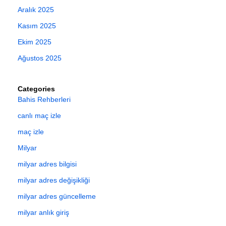
Aralık 2025
Kasım 2025
Ekim 2025
Ağustos 2025
Categories
Bahis Rehberleri
canlı maç izle
maç izle
Milyar
milyar adres bilgisi
milyar adres değişikliği
milyar adres güncelleme
milyar anlık giriş