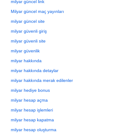
milyar güncel link
Milyar güncel maç yayınları
milyar güncel site
milyar güvenli giriş
milyar güvenli site
milyar güvenlik
milyar hakkında
milyar hakkında detaylar
milyar hakkında merak edilenler
milyar hediye bonus
milyar hesap açma
milyar hesap işlemleri
milyar hesap kapatma
milyar hesap oluşturma