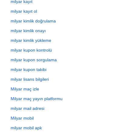
milyar kayıt
milyar kayıt ol
milyar kimlik doğrulama
milyar kimlik onayı
milyar kimlik yükleme
milyar kupon kontrolü
milyar kupon sorgulama
milyar kupon takibi
milyar lisans bilgileri
Milyar maç izle
Milyar maç yayın platformu
milyar mail adresi
Milyar mobil
milyar mobil apk