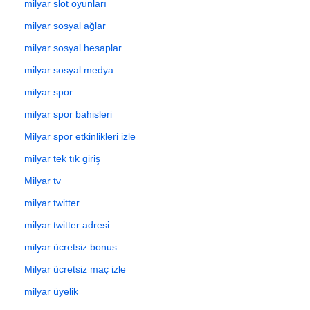
milyar slot oyunları
milyar sosyal ağlar
milyar sosyal hesaplar
milyar sosyal medya
milyar spor
milyar spor bahisleri
Milyar spor etkinlikleri izle
milyar tek tık giriş
Milyar tv
milyar twitter
milyar twitter adresi
milyar ücretsiz bonus
Milyar ücretsiz maç izle
milyar üyelik