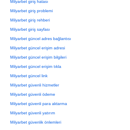
Milyarbet giriş hatası
Milyarbet giriş problemi
Milyarbet giriş rehberi
Milyarbet giriş sayfası
Milyarbet güncel adres bağlantısı
Milyarbet güncel erişim adresi
Milyarbet güncel erişim bilgileri
Milyarbet güncel erişim tıkla
Milyarbet güncel link
Milyarbet güvenli hizmetler
Milyarbet güvenli ödeme
Milyarbet güvenli para aktarma
Milyarbet güvenli yatırım
Milyarbet güvenlik önlemleri