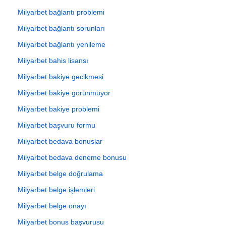
Milyarbet bağlantı problemi
Milyarbet bağlantı sorunları
Milyarbet bağlantı yenileme
Milyarbet bahis lisansı
Milyarbet bakiye gecikmesi
Milyarbet bakiye görünmüyor
Milyarbet bakiye problemi
Milyarbet başvuru formu
Milyarbet bedava bonuslar
Milyarbet bedava deneme bonusu
Milyarbet belge doğrulama
Milyarbet belge işlemleri
Milyarbet belge onayı
Milyarbet bonus başvurusu