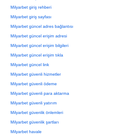
Milyarbet giriş rehberi
Milyarbet giriş sayfası
Milyarbet güncel adres bağlantısı
Milyarbet güncel erişim adresi
Milyarbet güncel erişim bilgileri
Milyarbet güncel erişim tıkla
Milyarbet güncel link
Milyarbet güvenli hizmetler
Milyarbet güvenli ödeme
Milyarbet güvenli para aktarma
Milyarbet güvenli yatırım
Milyarbet güvenlik önlemleri
Milyarbet güvenlik şartları
Milyarbet havale