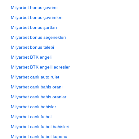
Milyarbet bonus çevrimi
Milyarbet bonus çevrimleri
Milyarbet bonus şartları
Milyarbet bonus seçenekleri
Milyarbet bonus talebi
Milyarbet BTK engeli
Milyarbet BTK engelli adresler
Milyarbet canlı auto rulet
Milyarbet canlı bahis oranı
Milyarbet canlı bahis oranları
Milyarbet canlı bahisler
Milyarbet canlı futbol
Milyarbet canlı futbol bahisleri
Milyarbet canlı futbol kuponu