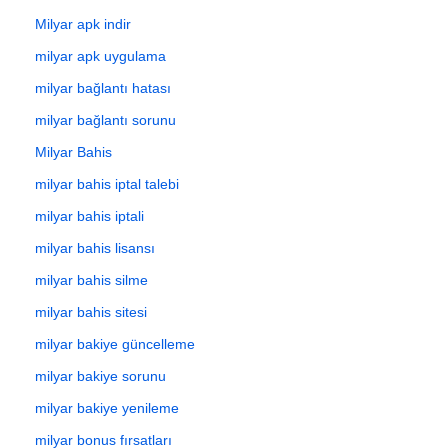
Milyar apk indir
milyar apk uygulama
milyar bağlantı hatası
milyar bağlantı sorunu
Milyar Bahis
milyar bahis iptal talebi
milyar bahis iptali
milyar bahis lisansı
milyar bahis silme
milyar bahis sitesi
milyar bakiye güncelleme
milyar bakiye sorunu
milyar bakiye yenileme
milyar bonus fırsatları