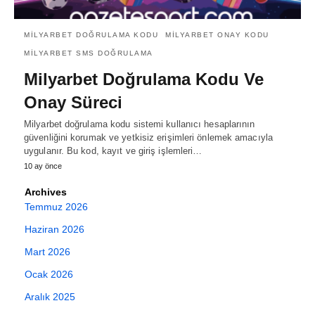
MILYARBET DOĞRULAMA KODU
MILYARBET ONAY KODU
MILYARBET SMS DOĞRULAMA
Milyarbet Doğrulama Kodu Ve
Onay Süreci
Milyarbet doğrulama kodu sistemi kullanıcı hesaplarının
güvenliğini korumak ve yetkisiz erişimleri önlemek amacıyla
uygulanır. Bu kod, kayıt ve giriş işlemleri…
10 ay önce
Archives
Temmuz 2026
Haziran 2026
Mart 2026
Ocak 2026
Aralık 2025