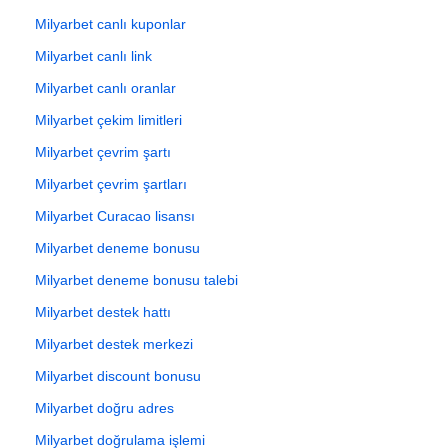
Milyarbet canlı kuponlar
Milyarbet canlı link
Milyarbet canlı oranlar
Milyarbet çekim limitleri
Milyarbet çevrim şartı
Milyarbet çevrim şartları
Milyarbet Curacao lisansı
Milyarbet deneme bonusu
Milyarbet deneme bonusu talebi
Milyarbet destek hattı
Milyarbet destek merkezi
Milyarbet discount bonusu
Milyarbet doğru adres
Milyarbet doğrulama işlemi