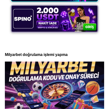
Milyarbet doğrulama işlemi yapma