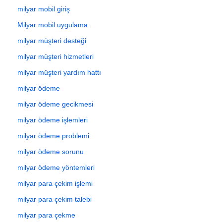
milyar mobil giriş
Milyar mobil uygulama
milyar müşteri desteği
milyar müşteri hizmetleri
milyar müşteri yardım hattı
milyar ödeme
milyar ödeme gecikmesi
milyar ödeme işlemleri
milyar ödeme problemi
milyar ödeme sorunu
milyar ödeme yöntemleri
milyar para çekim işlemi
milyar para çekim talebi
milyar para çekme