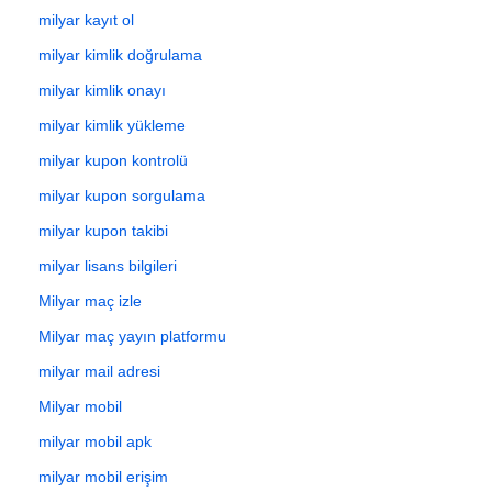
milyar kayıt ol
milyar kimlik doğrulama
milyar kimlik onayı
milyar kimlik yükleme
milyar kupon kontrolü
milyar kupon sorgulama
milyar kupon takibi
milyar lisans bilgileri
Milyar maç izle
Milyar maç yayın platformu
milyar mail adresi
Milyar mobil
milyar mobil apk
milyar mobil erişim