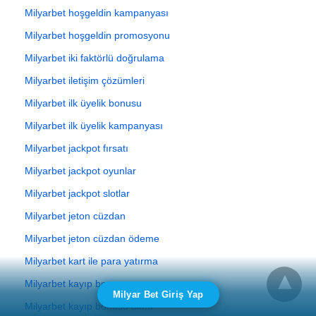
Milyarbet hoşgeldin kampanyası
Milyarbet hoşgeldin promosyonu
Milyarbet iki faktörlü doğrulama
Milyarbet iletişim çözümleri
Milyarbet ilk üyelik bonusu
Milyarbet ilk üyelik kampanyası
Milyarbet jackpot fırsatı
Milyarbet jackpot oyunlar
Milyarbet jackpot slotlar
Milyarbet jeton cüzdan
Milyarbet jeton cüzdan ödeme
Milyarbet kart ile para yatırma
Milyarbet kayıp bonusu
Milyar Bet Giriş Yap
Milyarbet kayıp bonusu alımı