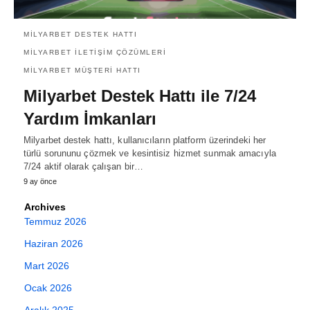
MILYARBET DESTEK HATTI
MILYARBET ILETIŞIM ÇÖZÜMLERI
MILYARBET MÜŞTERI HATTI
Milyarbet Destek Hattı ile 7/24
Yardım İmkanları
Milyarbet destek hattı, kullanıcıların platform üzerindeki her
türlü sorununu çözmek ve kesintisiz hizmet sunmak amacıyla
7/24 aktif olarak çalışan bir…
9 ay önce
Archives
Temmuz 2026
Haziran 2026
Mart 2026
Ocak 2026
Aralık 2025