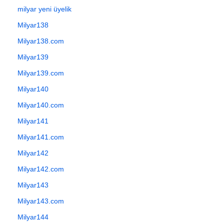
milyar yeni üyelik
Milyar138
Milyar138.com
Milyar139
Milyar139.com
Milyar140
Milyar140.com
Milyar141
Milyar141.com
Milyar142
Milyar142.com
Milyar143
Milyar143.com
Milyar144