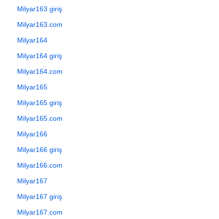
Milyar163 giriş
Milyar163.com
Milyar164
Milyar164 giriş
Milyar164.com
Milyar165
Milyar165 giriş
Milyar165.com
Milyar166
Milyar166 giriş
Milyar166.com
Milyar167
Milyar167 giriş
Milyar167.com