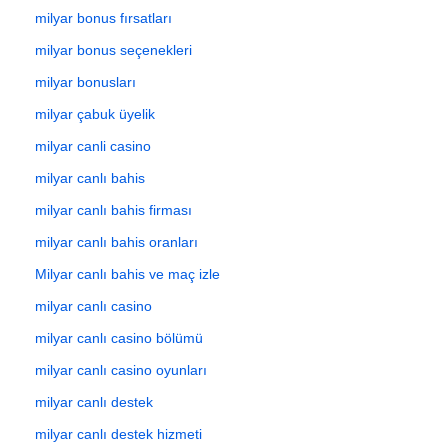
milyar bonus fırsatları
milyar bonus seçenekleri
milyar bonusları
milyar çabuk üyelik
milyar canli casino
milyar canlı bahis
milyar canlı bahis firması
milyar canlı bahis oranları
Milyar canlı bahis ve maç izle
milyar canlı casino
milyar canlı casino bölümü
milyar canlı casino oyunları
milyar canlı destek
milyar canlı destek hizmeti