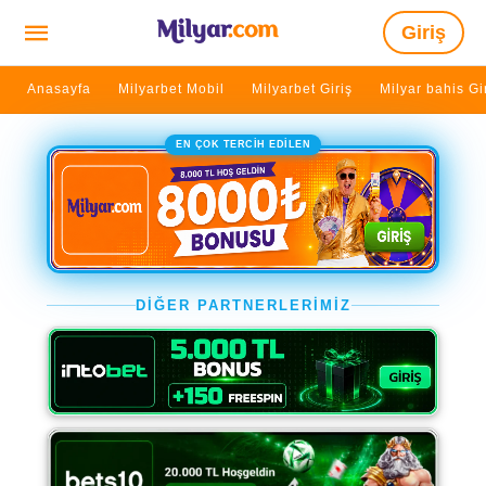
Giriş
Anasayfa
Milyarbet Mobil
Milyarbet Giriş
Milyar bahis Gi
EN ÇOK TERCİH EDİLEN
DİĞER PARTNERLERİMİZ