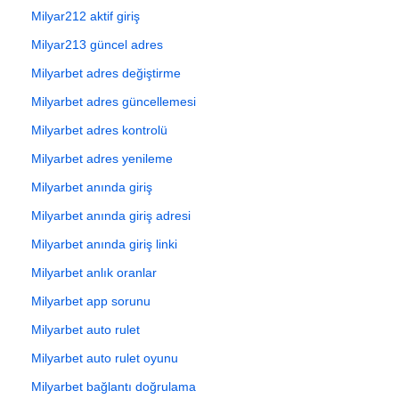
Milyar212 aktif giriş
Milyar213 güncel adres
Milyarbet adres değiştirme
Milyarbet adres güncellemesi
Milyarbet adres kontrolü
Milyarbet adres yenileme
Milyarbet anında giriş
Milyarbet anında giriş adresi
Milyarbet anında giriş linki
Milyarbet anlık oranlar
Milyarbet app sorunu
Milyarbet auto rulet
Milyarbet auto rulet oyunu
Milyarbet bağlantı doğrulama