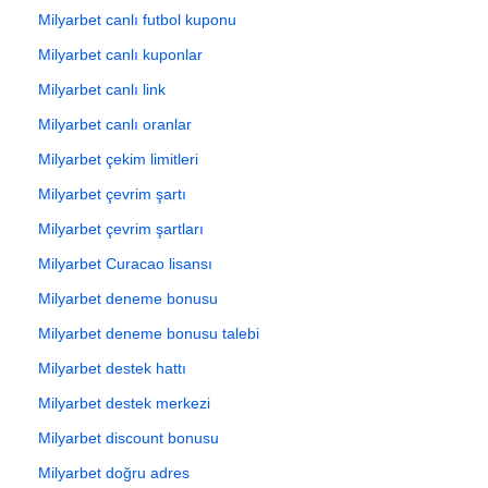
Milyarbet canlı futbol kuponu
Milyarbet canlı kuponlar
Milyarbet canlı link
Milyarbet canlı oranlar
Milyarbet çekim limitleri
Milyarbet çevrim şartı
Milyarbet çevrim şartları
Milyarbet Curacao lisansı
Milyarbet deneme bonusu
Milyarbet deneme bonusu talebi
Milyarbet destek hattı
Milyarbet destek merkezi
Milyarbet discount bonusu
Milyarbet doğru adres