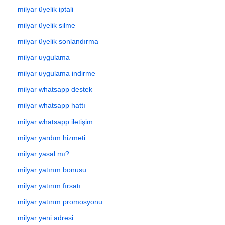
milyar üyelik iptali
milyar üyelik silme
milyar üyelik sonlandırma
milyar uygulama
milyar uygulama indirme
milyar whatsapp destek
milyar whatsapp hattı
milyar whatsapp iletişim
milyar yardım hizmeti
milyar yasal mı?
milyar yatırım bonusu
milyar yatırım fırsatı
milyar yatırım promosyonu
milyar yeni adresi