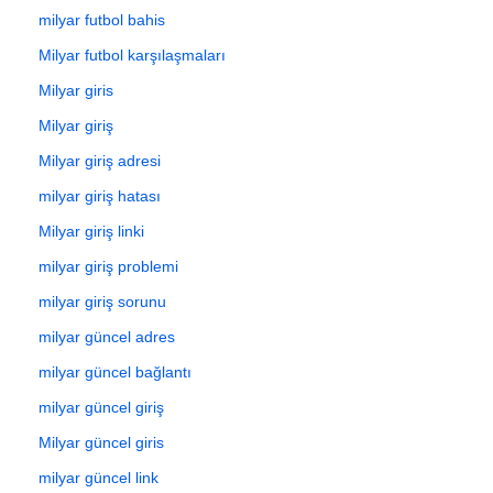
milyar futbol bahis
Milyar futbol karşılaşmaları
Milyar giris
Milyar giriş
Milyar giriş adresi
milyar giriş hatası
Milyar giriş linki
milyar giriş problemi
milyar giriş sorunu
milyar güncel adres
milyar güncel bağlantı
milyar güncel giriş
Milyar güncel giris
milyar güncel link