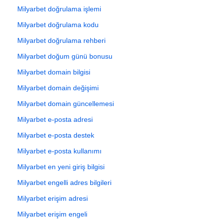
Milyarbet doğrulama işlemi
Milyarbet doğrulama kodu
Milyarbet doğrulama rehberi
Milyarbet doğum günü bonusu
Milyarbet domain bilgisi
Milyarbet domain değişimi
Milyarbet domain güncellemesi
Milyarbet e-posta adresi
Milyarbet e-posta destek
Milyarbet e-posta kullanımı
Milyarbet en yeni giriş bilgisi
Milyarbet engelli adres bilgileri
Milyarbet erişim adresi
Milyarbet erişim engeli