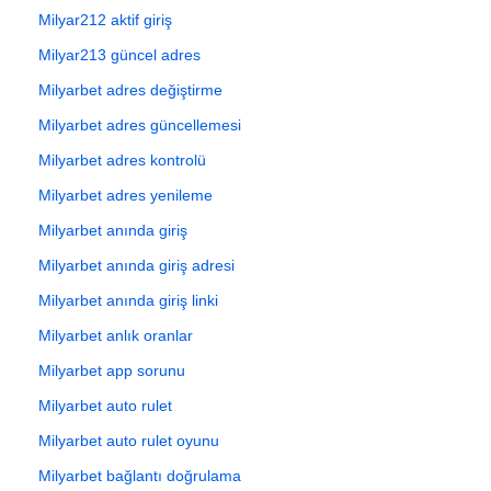
Milyar212 aktif giriş
Milyar213 güncel adres
Milyarbet adres değiştirme
Milyarbet adres güncellemesi
Milyarbet adres kontrolü
Milyarbet adres yenileme
Milyarbet anında giriş
Milyarbet anında giriş adresi
Milyarbet anında giriş linki
Milyarbet anlık oranlar
Milyarbet app sorunu
Milyarbet auto rulet
Milyarbet auto rulet oyunu
Milyarbet bağlantı doğrulama