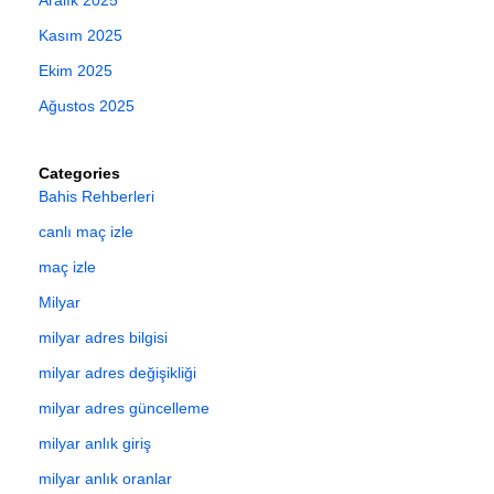
Kasım 2025
Ekim 2025
Ağustos 2025
Categories
Bahis Rehberleri
canlı maç izle
maç izle
Milyar
milyar adres bilgisi
milyar adres değişikliği
milyar adres güncelleme
milyar anlık giriş
milyar anlık oranlar