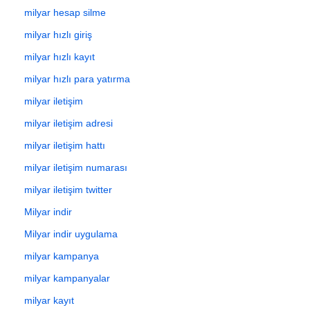
milyar hesap silme
milyar hızlı giriş
milyar hızlı kayıt
milyar hızlı para yatırma
milyar iletişim
milyar iletişim adresi
milyar iletişim hattı
milyar iletişim numarası
milyar iletişim twitter
Milyar indir
Milyar indir uygulama
milyar kampanya
milyar kampanyalar
milyar kayıt