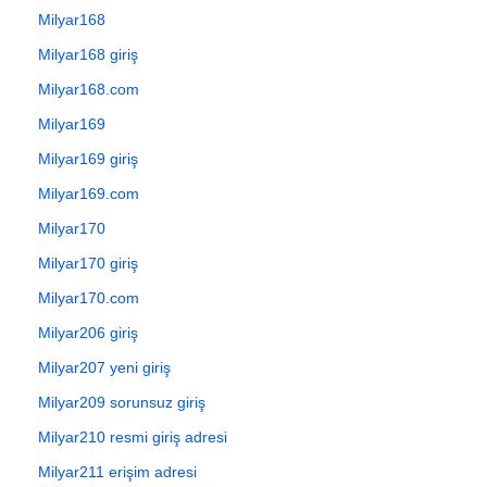
Milyar168
Milyar168 giriş
Milyar168.com
Milyar169
Milyar169 giriş
Milyar169.com
Milyar170
Milyar170 giriş
Milyar170.com
Milyar206 giriş
Milyar207 yeni giriş
Milyar209 sorunsuz giriş
Milyar210 resmi giriş adresi
Milyar211 erişim adresi