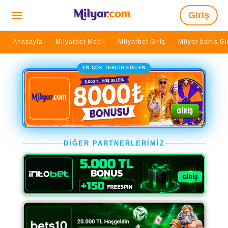
Giriş
Anasayfa
Milyarbet Mobil
Milyarbet Giriş
Milyar bahis Gi
EN ÇOK TERCİH EDİLEN
DİĞER PARTNERLERİMİZ