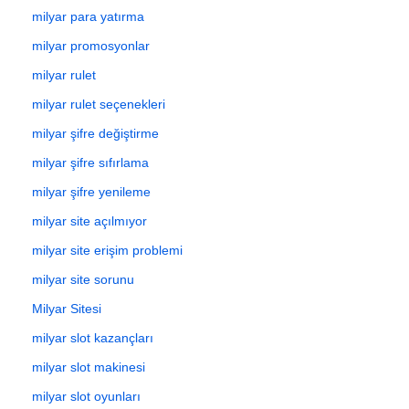
milyar para yatırma
milyar promosyonlar
milyar rulet
milyar rulet seçenekleri
milyar şifre değiştirme
milyar şifre sıfırlama
milyar şifre yenileme
milyar site açılmıyor
milyar site erişim problemi
milyar site sorunu
Milyar Sitesi
milyar slot kazançları
milyar slot makinesi
milyar slot oyunları