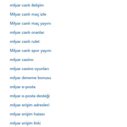
milyar canlı iletişim
Milyar canlı maç izle
Milyar canlı maç yayını
milyar canlı oranlar
milyar canlı rulet
Milyar canlı spor yayını
milyar casino
milyar casino oyunları
milyar deneme bonusu
milyar e-posta
milyar e-posta desteği
milyar erişim adresleri
milyar erişim hatası
milyar erişim linki