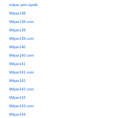
milyar yeni üyelik
Milyar138
Milyar138.com
Milyar139
Milyar139.com
Milyar140
Milyar140.com
Milyar141
Milyar141.com
Milyar142
Milyar142.com
Milyar143
Milyar143.com
Milyar144