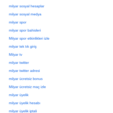
milyar sosyal hesaplar
milyar sosyal medya
milyar spor
milyar spor bahisleri
Milyar spor etkinlikleri izle
milyar tek tık giriş
Milyar tv
milyar twitter
milyar twitter adresi
milyar ücretsiz bonus
Milyar ücretsiz maç izle
milyar üyelik
milyar üyelik hesabı
milyar üyelik iptali