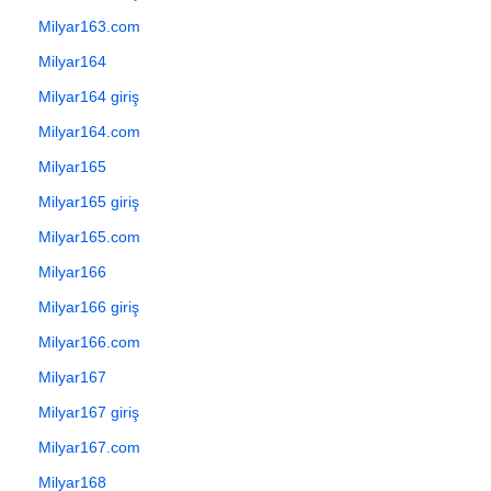
Milyar163.com
Milyar164
Milyar164 giriş
Milyar164.com
Milyar165
Milyar165 giriş
Milyar165.com
Milyar166
Milyar166 giriş
Milyar166.com
Milyar167
Milyar167 giriş
Milyar167.com
Milyar168