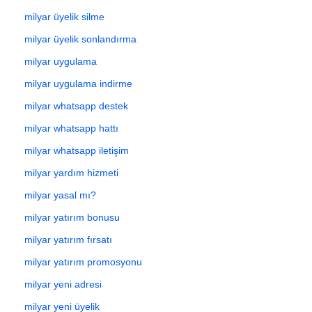
milyar üyelik silme
milyar üyelik sonlandırma
milyar uygulama
milyar uygulama indirme
milyar whatsapp destek
milyar whatsapp hattı
milyar whatsapp iletişim
milyar yardım hizmeti
milyar yasal mı?
milyar yatırım bonusu
milyar yatırım fırsatı
milyar yatırım promosyonu
milyar yeni adresi
milyar yeni üyelik