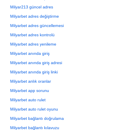
Milyar213 güncel adres
Milyarbet adres değiştirme
Milyarbet adres güncellemesi
Milyarbet adres kontrolü
Milyarbet adres yenileme
Milyarbet anında giriş
Milyarbet anında giriş adresi
Milyarbet anında giriş linki
Milyarbet anlık oranlar
Milyarbet app sorunu
Milyarbet auto rulet
Milyarbet auto rulet oyunu
Milyarbet bağlantı doğrulama
Milyarbet bağlantı kılavuzu