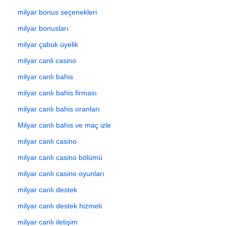
milyar bonus seçenekleri
milyar bonusları
milyar çabuk üyelik
milyar canli casino
milyar canlı bahis
milyar canlı bahis firması
milyar canlı bahis oranları
Milyar canlı bahis ve maç izle
milyar canlı casino
milyar canlı casino bölümü
milyar canlı casino oyunları
milyar canlı destek
milyar canlı destek hizmeti
milyar canlı iletişim