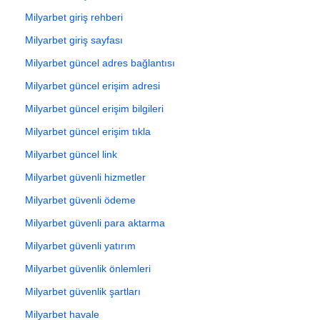
Milyarbet giriş rehberi
Milyarbet giriş sayfası
Milyarbet güncel adres bağlantısı
Milyarbet güncel erişim adresi
Milyarbet güncel erişim bilgileri
Milyarbet güncel erişim tıkla
Milyarbet güncel link
Milyarbet güvenli hizmetler
Milyarbet güvenli ödeme
Milyarbet güvenli para aktarma
Milyarbet güvenli yatırım
Milyarbet güvenlik önlemleri
Milyarbet güvenlik şartları
Milyarbet havale