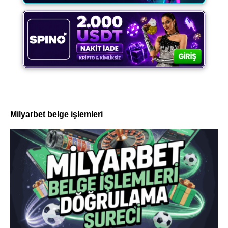
Milyarbet belge işlemleri