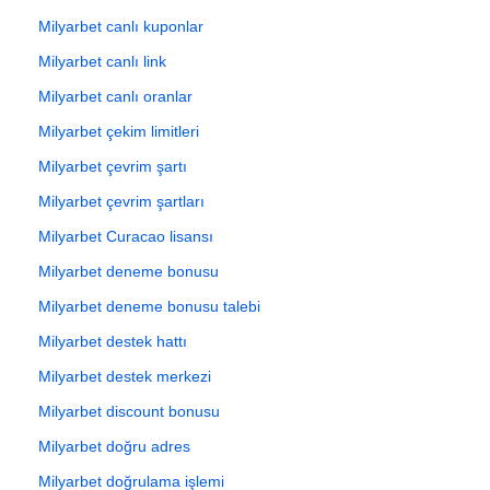
Milyarbet canlı kuponlar
Milyarbet canlı link
Milyarbet canlı oranlar
Milyarbet çekim limitleri
Milyarbet çevrim şartı
Milyarbet çevrim şartları
Milyarbet Curacao lisansı
Milyarbet deneme bonusu
Milyarbet deneme bonusu talebi
Milyarbet destek hattı
Milyarbet destek merkezi
Milyarbet discount bonusu
Milyarbet doğru adres
Milyarbet doğrulama işlemi