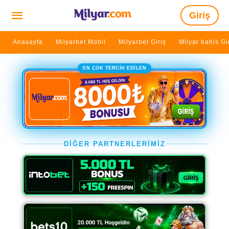
Giriş
Anasayfa
Milyarbet Mobil
Milyarbet Giriş
Milyar bahis Gi
EN ÇOK TERCİH EDİLEN
DİĞER PARTNERLERİMİZ