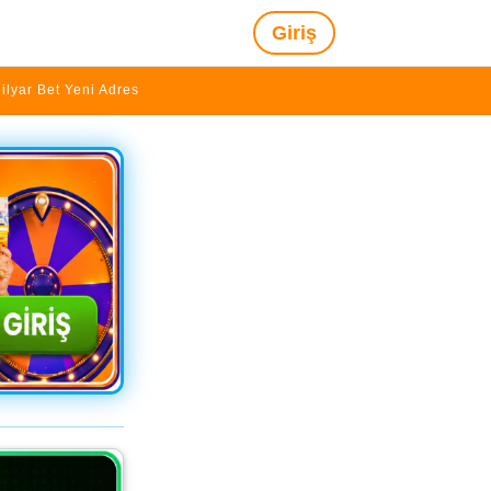
Giriş
ilyar Bet Yeni Adres