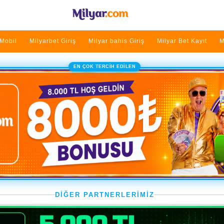
 Mobil
Milyarbet Giriş
Milyar bahis Giriş
Milyar Bet Kayıt
M
EN ÇOK TERCİH EDİLEN
DİĞER PARTNERLERİMİZ