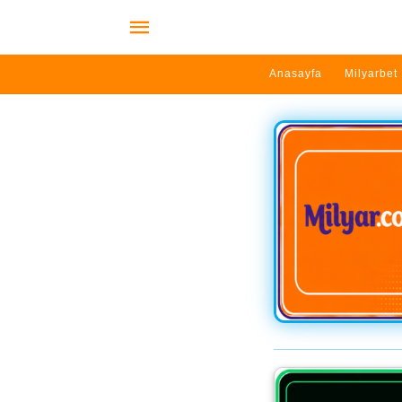
Anasayfa
Milyarbet