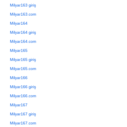
Milyar163 giriş
Milyar163.com
Milyar164
Milyar164 giriş
Milyar164.com
Milyar165
Milyar165 giriş
Milyar165.com
Milyar166
Milyar166 giriş
Milyar166.com
Milyar167
Milyar167 giriş
Milyar167.com