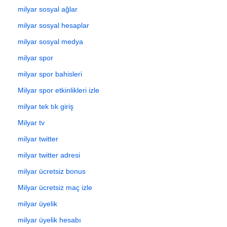
milyar sosyal ağlar
milyar sosyal hesaplar
milyar sosyal medya
milyar spor
milyar spor bahisleri
Milyar spor etkinlikleri izle
milyar tek tık giriş
Milyar tv
milyar twitter
milyar twitter adresi
milyar ücretsiz bonus
Milyar ücretsiz maç izle
milyar üyelik
milyar üyelik hesabı