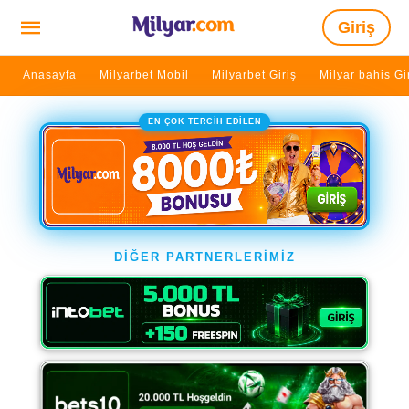
Giriş
Anasayfa
Milyarbet Mobil
Milyarbet Giriş
Milyar bahis Gi
EN ÇOK TERCİH EDİLEN
DİĞER PARTNERLERİMİZ