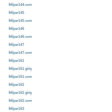
Milyar144.com
Milyar145
Milyar145.com
Milyar146
Milyar146.com
Milyar147
Milyar147.com
Milyar161
Milyar161 giriş
Milyar161.com
Milyar162
Milyar162 giriş
Milyar162.com
Milyar163