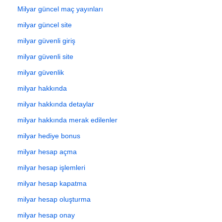
Milyar güncel maç yayınları
milyar güncel site
milyar güvenli giriş
milyar güvenli site
milyar güvenlik
milyar hakkında
milyar hakkında detaylar
milyar hakkında merak edilenler
milyar hediye bonus
milyar hesap açma
milyar hesap işlemleri
milyar hesap kapatma
milyar hesap oluşturma
milyar hesap onay