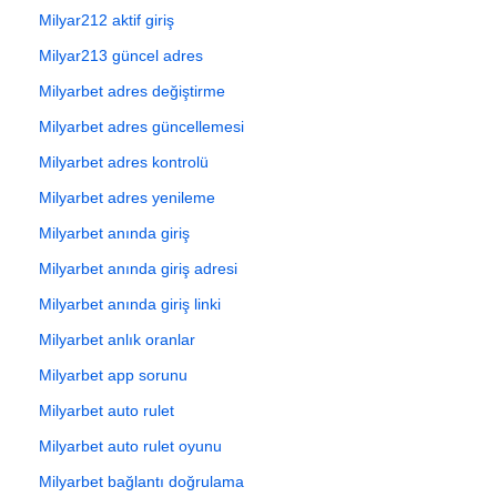
Milyar212 aktif giriş
Milyar213 güncel adres
Milyarbet adres değiştirme
Milyarbet adres güncellemesi
Milyarbet adres kontrolü
Milyarbet adres yenileme
Milyarbet anında giriş
Milyarbet anında giriş adresi
Milyarbet anında giriş linki
Milyarbet anlık oranlar
Milyarbet app sorunu
Milyarbet auto rulet
Milyarbet auto rulet oyunu
Milyarbet bağlantı doğrulama