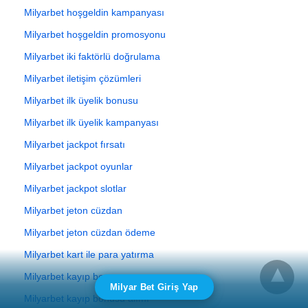
Milyarbet hoşgeldin kampanyası
Milyarbet hoşgeldin promosyonu
Milyarbet iki faktörlü doğrulama
Milyarbet iletişim çözümleri
Milyarbet ilk üyelik bonusu
Milyarbet ilk üyelik kampanyası
Milyarbet jackpot fırsatı
Milyarbet jackpot oyunlar
Milyarbet jackpot slotlar
Milyarbet jeton cüzdan
Milyarbet jeton cüzdan ödeme
Milyarbet kart ile para yatırma
Milyarbet kayıp bonusu
Milyar Bet Giriş Yap
Milyarbet kayıp bonusu alımı