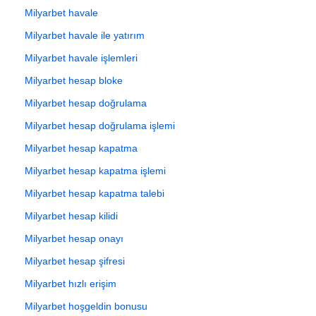
Milyarbet havale
Milyarbet havale ile yatırım
Milyarbet havale işlemleri
Milyarbet hesap bloke
Milyarbet hesap doğrulama
Milyarbet hesap doğrulama işlemi
Milyarbet hesap kapatma
Milyarbet hesap kapatma işlemi
Milyarbet hesap kapatma talebi
Milyarbet hesap kilidi
Milyarbet hesap onayı
Milyarbet hesap şifresi
Milyarbet hızlı erişim
Milyarbet hoşgeldin bonusu