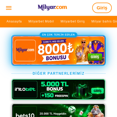
Giriş
Anasayfa
Milyarbet Mobil
Milyarbet Giriş
Milyar bahis Gi
EN ÇOK TERCİH EDİLEN
DİĞER PARTNERLERİMİZ