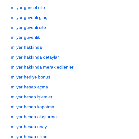
milyar güncel site
milyar güvenli giriş
milyar güvenli site
milyar güvenlik
milyar hakkında
milyar hakkında detaylar
milyar hakkında merak edilenler
milyar hediye bonus
milyar hesap açma
milyar hesap işlemleri
milyar hesap kapatma
milyar hesap oluşturma
milyar hesap onay
milyar hesap silme