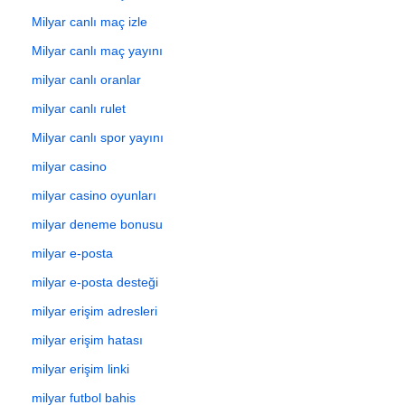
Milyar canlı maç izle
Milyar canlı maç yayını
milyar canlı oranlar
milyar canlı rulet
Milyar canlı spor yayını
milyar casino
milyar casino oyunları
milyar deneme bonusu
milyar e-posta
milyar e-posta desteği
milyar erişim adresleri
milyar erişim hatası
milyar erişim linki
milyar futbol bahis