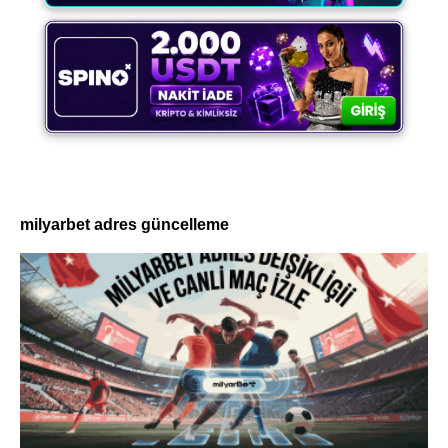
milyarbet adres güncelleme