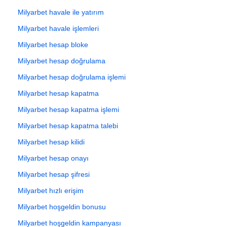
Milyarbet havale ile yatırım
Milyarbet havale işlemleri
Milyarbet hesap bloke
Milyarbet hesap doğrulama
Milyarbet hesap doğrulama işlemi
Milyarbet hesap kapatma
Milyarbet hesap kapatma işlemi
Milyarbet hesap kapatma talebi
Milyarbet hesap kilidi
Milyarbet hesap onayı
Milyarbet hesap şifresi
Milyarbet hızlı erişim
Milyarbet hoşgeldin bonusu
Milyarbet hoşgeldin kampanyası