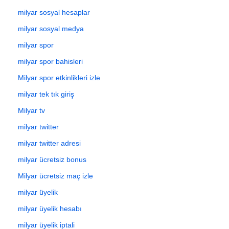
milyar sosyal hesaplar
milyar sosyal medya
milyar spor
milyar spor bahisleri
Milyar spor etkinlikleri izle
milyar tek tık giriş
Milyar tv
milyar twitter
milyar twitter adresi
milyar ücretsiz bonus
Milyar ücretsiz maç izle
milyar üyelik
milyar üyelik hesabı
milyar üyelik iptali