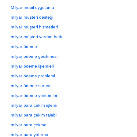
Milyar mobil uygulama
milyar müşteri desteği
milyar müşteri hizmetleri
milyar müşteri yardım hattı
milyar ödeme
milyar ödeme gecikmesi
milyar ödeme işlemleri
milyar ödeme problemi
milyar ödeme sorunu
milyar ödeme yöntemleri
milyar para çekim işlemi
milyar para çekim talebi
milyar para çekme
milyar para yatırma