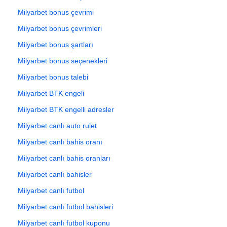
Milyarbet bonus çevrimi
Milyarbet bonus çevrimleri
Milyarbet bonus şartları
Milyarbet bonus seçenekleri
Milyarbet bonus talebi
Milyarbet BTK engeli
Milyarbet BTK engelli adresler
Milyarbet canlı auto rulet
Milyarbet canlı bahis oranı
Milyarbet canlı bahis oranları
Milyarbet canlı bahisler
Milyarbet canlı futbol
Milyarbet canlı futbol bahisleri
Milyarbet canlı futbol kuponu