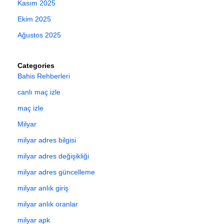
Kasım 2025
Ekim 2025
Ağustos 2025
Categories
Bahis Rehberleri
canlı maç izle
maç izle
Milyar
milyar adres bilgisi
milyar adres değişikliği
milyar adres güncelleme
milyar anlık giriş
milyar anlık oranlar
milyar apk