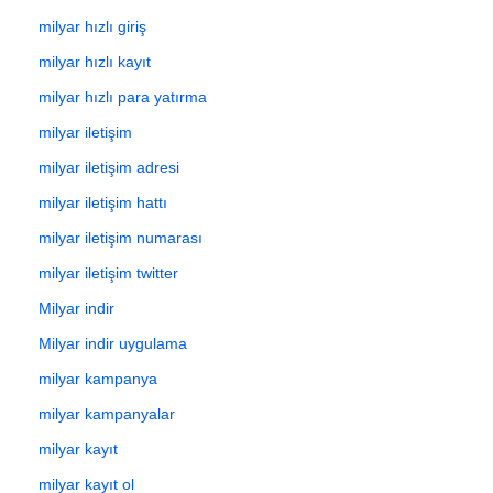
milyar hızlı giriş
milyar hızlı kayıt
milyar hızlı para yatırma
milyar iletişim
milyar iletişim adresi
milyar iletişim hattı
milyar iletişim numarası
milyar iletişim twitter
Milyar indir
Milyar indir uygulama
milyar kampanya
milyar kampanyalar
milyar kayıt
milyar kayıt ol