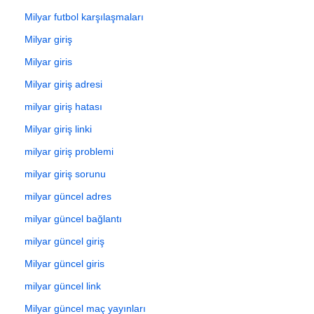
Milyar futbol karşılaşmaları
Milyar giriş
Milyar giris
Milyar giriş adresi
milyar giriş hatası
Milyar giriş linki
milyar giriş problemi
milyar giriş sorunu
milyar güncel adres
milyar güncel bağlantı
milyar güncel giriş
Milyar güncel giris
milyar güncel link
Milyar güncel maç yayınları