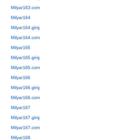
Milyar163.com
Milyar164
Milyar164 giriş
Milyar164.com
Milyar165
Milyar165 giriş
Milyar165.com
Milyar166
Milyar166 giriş
Milyar166.com
Milyar167
Milyar167 giriş
Milyar167.com
Milyar168