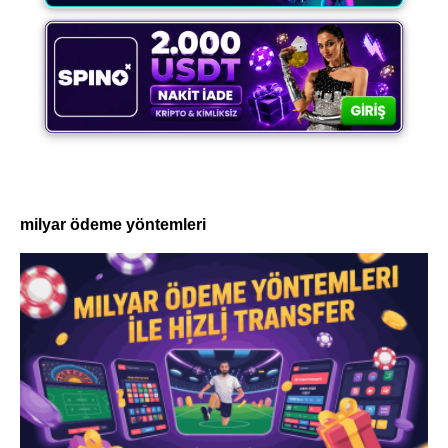
milyar ödeme yöntemleri