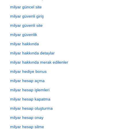
milyar güncel site
milyar güvenli giriş
milyar güvenli site
milyar güvenlik
milyar hakkında
milyar hakkında detaylar
milyar hakkında merak edilenler
milyar hediye bonus
milyar hesap açma
milyar hesap işlemleri
milyar hesap kapatma
milyar hesap oluşturma
milyar hesap onay
milyar hesap silme