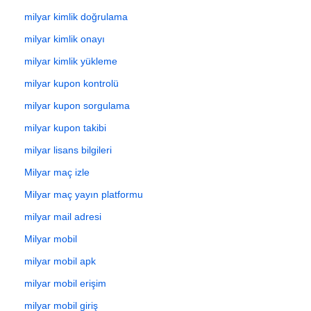
milyar kimlik doğrulama
milyar kimlik onayı
milyar kimlik yükleme
milyar kupon kontrolü
milyar kupon sorgulama
milyar kupon takibi
milyar lisans bilgileri
Milyar maç izle
Milyar maç yayın platformu
milyar mail adresi
Milyar mobil
milyar mobil apk
milyar mobil erişim
milyar mobil giriş