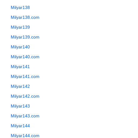
Milyar138
Milyar138.com
Milyar139
Milyar139.com
Milyar140
Milyar140.com
Milyar141
Milyar141.com
Milyar142
Milyar142.com
Milyar143
Milyar143.com
Milyar144
Milyar144.com