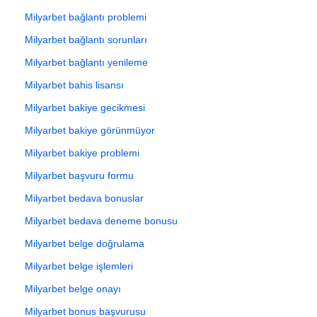
Milyarbet bağlantı problemi
Milyarbet bağlantı sorunları
Milyarbet bağlantı yenileme
Milyarbet bahis lisansı
Milyarbet bakiye gecikmesi
Milyarbet bakiye görünmüyor
Milyarbet bakiye problemi
Milyarbet başvuru formu
Milyarbet bedava bonuslar
Milyarbet bedava deneme bonusu
Milyarbet belge doğrulama
Milyarbet belge işlemleri
Milyarbet belge onayı
Milyarbet bonus başvurusu