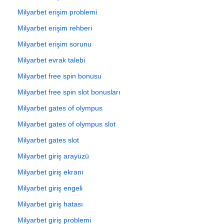
Milyarbet erişim problemi
Milyarbet erişim rehberi
Milyarbet erişim sorunu
Milyarbet evrak talebi
Milyarbet free spin bonusu
Milyarbet free spin slot bonusları
Milyarbet gates of olympus
Milyarbet gates of olympus slot
Milyarbet gates slot
Milyarbet giriş arayüzü
Milyarbet giriş ekranı
Milyarbet giriş engeli
Milyarbet giriş hatası
Milyarbet giriş problemi