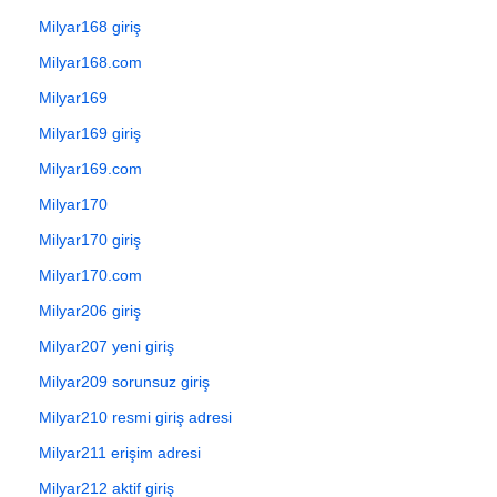
Milyar168 giriş
Milyar168.com
Milyar169
Milyar169 giriş
Milyar169.com
Milyar170
Milyar170 giriş
Milyar170.com
Milyar206 giriş
Milyar207 yeni giriş
Milyar209 sorunsuz giriş
Milyar210 resmi giriş adresi
Milyar211 erişim adresi
Milyar212 aktif giriş